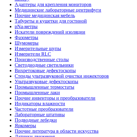
Адаптеры для крепления мониторов
Медицинские лабораторные центрифуги
Прочие медицинская мебель
Табуреты и кушетки для гостиной
pNa-метры
Искатели повреждений изоляции
Фазометры
Шумомеры
Измерительные щупы
Измерители RLC
Производственные столы
Светодиодные светильники
Вихретоковые дефектоскопы
Стенды ультразвуковой очистки инжекторов
Ультразвуковые дефектоскопы
Промышленные термостаты
Промышленные лаки
Прочие инвенторы и преобразователи
Индикаторы влажности
Частотные преобразователи
Лабораторные штативы
Подводные лебедки
Яркомеры
Прочие литература в области искусства
Датчики движения