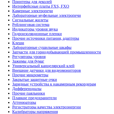
Принтеры для деколей
Интерфейсные платы FXS, FXO
Камерные электропечи
Лабораторные муфельные электропечи
Сигнальные жилеты
Рейлинговая система
Индикаторы уровня звука
Гидроизоляционные пленки
Прочие источники питания, адаптеры
Клещи
Лабораторные сушильные шкафы
Запчасти для горнодобывающей промышленности
Регуляторы уровня
Зажимы для бумаг
Универсальный канцелярский клей
Внешние датчики для видеомониторов
Прочие микрометры
Закрытые защитные очки
Зарядные устройства к накамерным рекордерам
Дифференциалы
Прочие паяльники
Плавкие предохранители
Аттенюаторы
Регистраторы качества электроэнергии
Калибраторы напряжения