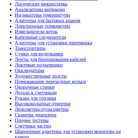
Логические микросхемы
Анализаторы вибрации
Индикаторы температуры
Адаптеры для бытовых кранов
Электронные термометры
Измельчители веток
Кабельные соединители
Адаптеры для установки приемника
Транспортиры
Сумки для видеокамер
Ленты для бронирования кабелей
Локтевые подъемники
Окклюдаторы
Художественные холсты
Понижающие переходные кольца
Окорочные станки
Детали к счетчикам
Рукава для топлива
Высоковольтные отвертки
Люксметры-пульсометры
Сканеры диапазона
Прочие тестеры
Счетчики частиц
Шарнирные адаптеры для установки монитора на
камеру