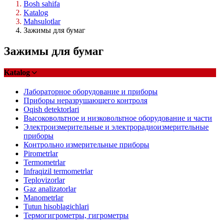
Bosh sahifa
Katalog
Mahsulotlar
Зажимы для бумаг
Зажимы для бумаг
Katalog
Лабораторное оборудование и приборы
Приборы неразрушающего контроля
Oqish detektorlari
Высоковольтное и низковольтное оборудование и части
Электроизмерительные и электрорадиоизмерительные
приборы
Контрольно измерительные приборы
Pirometrlar
Termometrlar
Infraqizil termometrlar
Teplovizorlar
Gaz analizatorlar
Manometrlar
Tutun hisoblagichlari
Термогигрометры, гигрометры