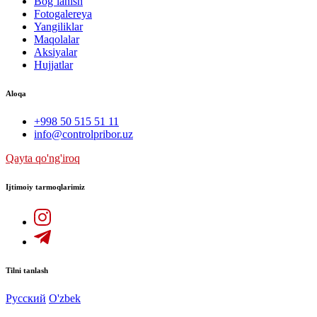
Bog`lanish
Fotogalereya
Yangiliklar
Maqolalar
Aksiyalar
Hujjatlar
Aloqa
+998 50 515 51 11
info@controlpribor.uz
Qayta qo'ng'iroq
Ijtimoiy tarmoqlarimiz
Tilni tanlash
Русский
O'zbek