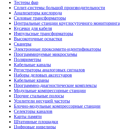
Тестеры фар
Сплит-системы большой производительности
Анализаторы кислорода
Силовые трансформаторы
Центральные станции круглосуточного мониторинга
Кусачки для кабеля
Импульсные трансформаторы
Высокоточные оснастки
Сканеры
Электронные проксимити-идентификаторы
Программируемые микросхемы
Поляриметры
Кабельные каналы
Регистраторы аналоговых сигналов
Наборы деловых аксессуаров
Кабельные краны
Программно-диагностические комплексы
Модульные компрессорные станции
Прочие стальные полосы
Усилители несущей частоты
Блочно-модульные компрессорные станции
Селекторы каналов
Карты памяти
Штативные площадки
Цифровые нивелиры