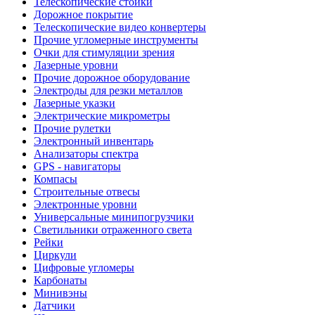
Телескопические стойки
Дорожное покрытие
Телескопические видео конвертеры
Прочие угломерные инструменты
Очки для стимуляции зрения
Лазерные уровни
Прочие дорожное оборудование
Электроды для резки металлов
Лазерные указки
Электрические микрометры
Прочие рулетки
Электронный инвентарь
Анализаторы спектра
GPS - навигаторы
Компасы
Строительные отвесы
Электронные уровни
Универсальные минипогрузчики
Светильники отраженного света
Рейки
Циркули
Цифровые угломеры
Карбонаты
Минивэны
Датчики