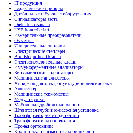
IT-продукция
Геодезические приборы
Дробильные и буровые оборудования
Сигнализаторы азота
Dielektrik rezinalar
USB kontrollerlari
Измерительные преобразователи
Омметры
Измерительные линейки
Электрические степлеры
Burilish qurilmali kranlar
Электроизмерительные клещи
Иммуноферментные анализаторы
Биохимические анализаторы
Медицинские анализаторы
Аппараты для электропунктурной диагностики
Алкотестеры
Медицинские термометры
Модули сушки
Мобильные дробильные машины
Штанговая глубинно-насосная установка
Трансформаторные подстанции
Трансформаторы напряжения
Прочая оргтехника
Кронциркули с измерительной шкалой