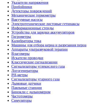
Указатели напряжения
Пробойники
Детекторы повреждений
Механические термометры
Вакуумные насосы
Электротехнические листовые гетинаксы
Информационные стенды
Устройства для зарядки аккумуляторов
Гигрометры
Калибраторы тока
Машины для отбора керна и разрезания перца
Аппараты ультразвуковой терапии
Влагомеры
Искатели проводки
Классические сигнализации
Сигнализаторы углекислого газа
Логогенераторы
PH-метры
Сигнализаторы угарного газа
Дымовые датчики
Паяльные станции
Бинокли с дальномером
Частотомеры
Симуляторы