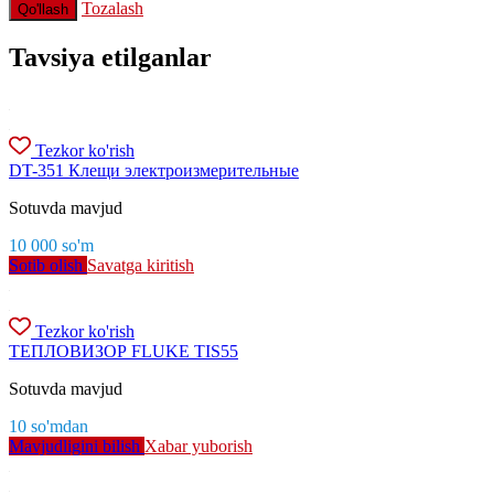
Tozalash
Qo'llash
Tavsiya etilganlar
Tezkor ko'rish
DT-351 Клещи электроизмерительные
Sotuvda mavjud
10 000
so'm
Sotib olish
Savatga kiritish
Tezkor ko'rish
ТЕПЛОВИЗОР FLUKE TIS55
Sotuvda mavjud
10
so'm
dan
Mavjudligini bilish
Xabar yuborish