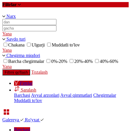
Filtrlar
Narx
Yana
Savdo turi
Chakana
Ulgurji
Muddatli to'lov
Yana
Chegirma miqdori
Barcha chegirmalar
0%-20%
20%-40%
40%-60%
Yana
Tozalash
Filtrni qo'llash
Firtrlar
Saralash
Barchasi
Avval arzonlari
Avval qimmatlari
Chegirmalar
Muddatli to'lov
Galereya
Ro'yxat
Barchasi