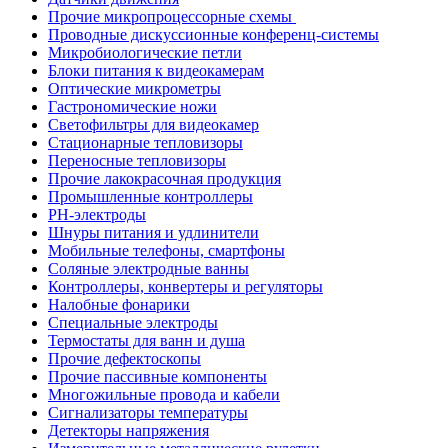
Прочие микропроцессорные схемы
Проводные дискуссионные конференц-системы
Микробиологические петли
Блоки питания к видеокамерам
Оптические микрометры
Гастрономические ножи
Светофильтры для видеокамер
Стационарные тепловизоры
Переносные тепловизоры
Прочие лакокрасочная продукция
Промышленные контроллеры
PH-электроды
Шнуры питания и удлинители
Мобильные телефоны, смартфоны
Соляные электродные ванны
Контроллеры, конвертеры и регуляторы
Налобные фонарики
Специальные электроды
Термостаты для ванн и душа
Прочие дефектоскопы
Прочие пассивные компоненты
Многожильные провода и кабели
Сигнализаторы температуры
Детекторы напряжения