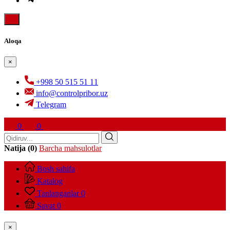
Aloqa
×
+998 50 515 51 11
info@controlpribor.uz
Telegram
0
0
Natija (0)
Barcha mahsulotlar
Bosh sahifa
Katalog
Tanlanganlar
0
Savat
0
×