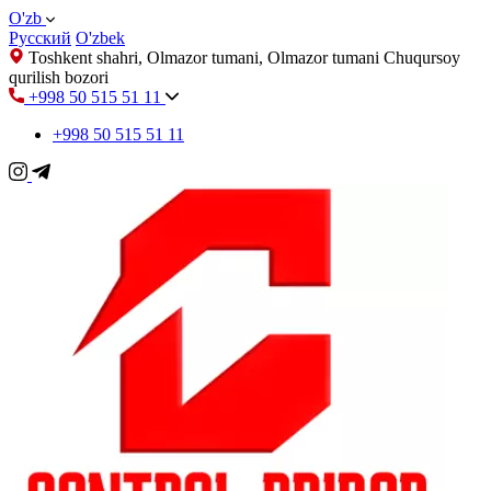
O'zb
Русский
O'zbek
Toshkent shahri, Olmazor tumani, Olmazor tumani Chuqursoy
qurilish bozori
+998 50 515 51 11
+998 50 515 51 11