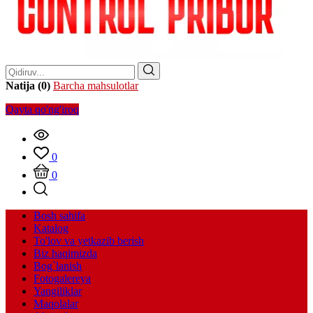
Natija (0)
Barcha mahsulotlar
Qayta qo'ng'iroq
0
0
Bosh sahifa
Katalog
To'lov va yetkazib berish
Biz haqimizda
Bog`lanish
Fotogalereya
Yangiliklar
Maqolalar