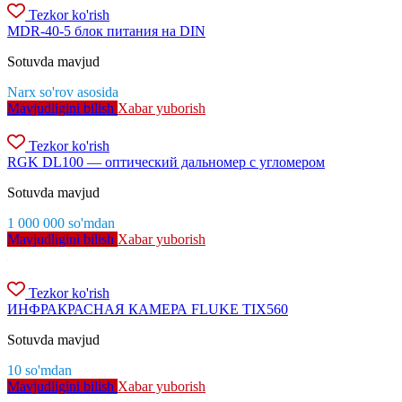
Tezkor ko'rish
MDR-40-5 блок питания на DIN
Sotuvda mavjud
Narx so'rov asosida
Mavjudligini bilish
Xabar yuborish
Tezkor ko'rish
RGK DL100 — оптический дальномер с угломером
Sotuvda mavjud
1 000 000
so'm
dan
Mavjudligini bilish
Xabar yuborish
Tezkor ko'rish
ИНФРАКРАСНАЯ КАМЕРА FLUKE TIX560
Sotuvda mavjud
10
so'm
dan
Mavjudligini bilish
Xabar yuborish