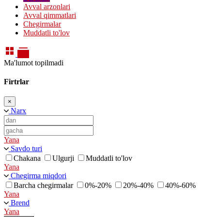
Avval arzonlari
Avval qimmatlari
Chegirmalar
Muddatli to'lov
Ma'lumot topilmadi
Firtrlar
×
Narx
Yana
Savdo turi
Chakana
Ulgurji
Muddatli to'lov
Yana
Chegirma miqdori
Barcha chegirmalar
0%-20%
20%-40%
40%-60%
Yana
Brend
Yana