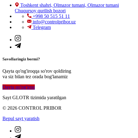
Toshkent shahri, Olmazor tumani, Olmazor tumani
Chuqursoy qurilish bozori
+998 50 515 51 11
info@controlpribor.uz
Telegram
Savollaringiz bormi?
Qayta qo'ng'iroqqa so'rov qoldiring
va siz bilan tez orada bog'lanamiz
Qayta qo'ng'iroq
Sayt GLOTR tizimida yaratilgan
© 2026 CONTROL PRIBOR
Bepul sayt yaratish