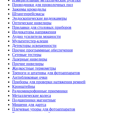
Измерительные металлические рулетки
Проводники для проволочных пил
Зажимы крокодилы
Штангенрейсмасы
Эндоскопические видеокамеры
Оптические нивелиры
Прилавки для столовых приборов
Индикаторы напряжения
Аудио усилители мощности
Мультитестер-клещи
Детекторы освещенности
Прочие программные обеспечения
Сетевые тестеры
Лазерные нивелиры
Прочие нивелиры
Жидкостные термометры
Треноги и штативы для фотоаппаратов
Антибликовые очки
Приборы для проверки натяжения ремней
Кронштейны
Радиомикрофонные приемники
Металлические колеса
Подшипники магнитные
Мишени для дартса
Плечевые упоры для фотоаппаратов