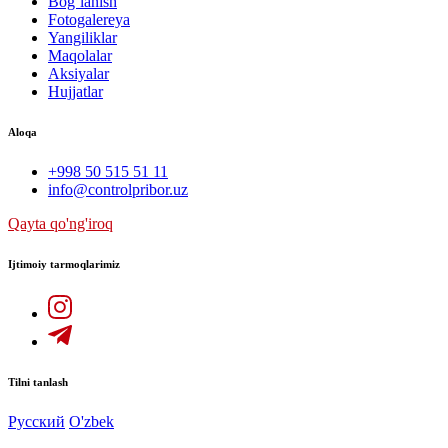
Bog`lanish
Fotogalereya
Yangiliklar
Maqolalar
Aksiyalar
Hujjatlar
Aloqa
+998 50 515 51 11
info@controlpribor.uz
Qayta qo'ng'iroq
Ijtimoiy tarmoqlarimiz
Tilni tanlash
Русский
O'zbek