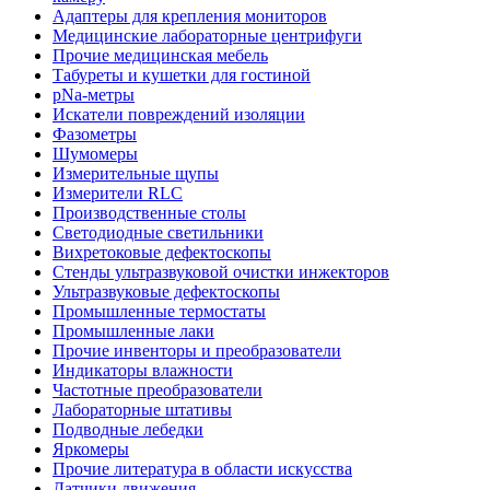
Адаптеры для крепления мониторов
Медицинские лабораторные центрифуги
Прочие медицинская мебель
Табуреты и кушетки для гостиной
pNa-метры
Искатели повреждений изоляции
Фазометры
Шумомеры
Измерительные щупы
Измерители RLC
Производственные столы
Светодиодные светильники
Вихретоковые дефектоскопы
Стенды ультразвуковой очистки инжекторов
Ультразвуковые дефектоскопы
Промышленные термостаты
Промышленные лаки
Прочие инвенторы и преобразователи
Индикаторы влажности
Частотные преобразователи
Лабораторные штативы
Подводные лебедки
Яркомеры
Прочие литература в области искусства
Датчики движения