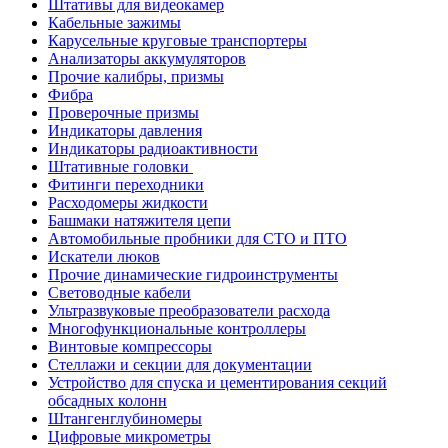
Штативы для видеокамер
Кабельные зажимы
Карусельные круговые транспортеры
Анализаторы аккумуляторов
Прочие калибры, призмы
Фибра
Проверочные призмы
Индикаторы давления
Индикаторы радиоактивности
Штативные головки
Фитинги переходники
Расходомеры жидкости
Башмаки натяжителя цепи
Автомобильные пробники для СТО и ПТО
Искатели люков
Прочие динамические гидроинструменты
Световодные кабели
Ультразвуковые преобразователи расхода
Многофункциональные контроллеры
Винтовые компрессоры
Стеллажи и секции для документации
Устройство для спуска и цементирования секций
обсадных колонн
Штангенглубиномеры
Цифровые микрометры