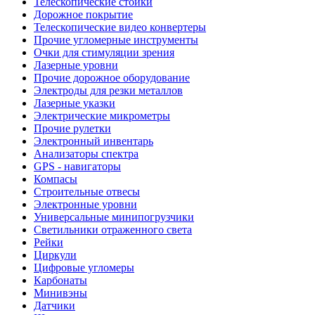
Телескопические стойки
Дорожное покрытие
Телескопические видео конвертеры
Прочие угломерные инструменты
Очки для стимуляции зрения
Лазерные уровни
Прочие дорожное оборудование
Электроды для резки металлов
Лазерные указки
Электрические микрометры
Прочие рулетки
Электронный инвентарь
Анализаторы спектра
GPS - навигаторы
Компасы
Строительные отвесы
Электронные уровни
Универсальные минипогрузчики
Светильники отраженного света
Рейки
Циркули
Цифровые угломеры
Карбонаты
Минивэны
Датчики