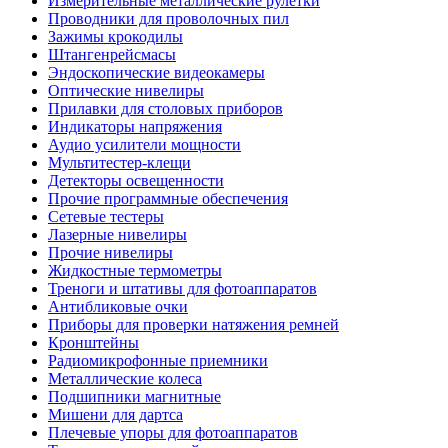
Измерительные металлические рулетки
Проводники для проволочных пил
Зажимы крокодилы
Штангенрейсмасы
Эндоскопические видеокамеры
Оптические нивелиры
Прилавки для столовых приборов
Индикаторы напряжения
Аудио усилители мощности
Мультитестер-клещи
Детекторы освещенности
Прочие программные обеспечения
Сетевые тестеры
Лазерные нивелиры
Прочие нивелиры
Жидкостные термометры
Треноги и штативы для фотоаппаратов
Антибликовые очки
Приборы для проверки натяжения ремней
Кронштейны
Радиомикрофонные приемники
Металлические колеса
Подшипники магнитные
Мишени для дартса
Плечевые упоры для фотоаппаратов