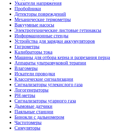
Указатели напряжения
Пробойники
Детекторы повреждений
Механические термометры
Вакуумные насосы
Электротехнические листовые гетинаксы
Информационные стенды
Устройства для зарядки аккумуляторов
Гигрометры
Калибраторы тока
Машины для отбора керна и разрезания перца
Аппараты ультразвуковой терапии
Влагомеры
Искатели проводки
Классические сигнализации
Сигнализаторы углекислого газа
Логогенераторы
PH-метры
Сигнализаторы угарного газа
Дымовые датчики
Паяльные станции
Бинокли с дальномером
Частотомеры
Симуляторы