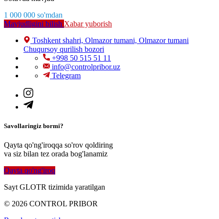
1 000 000
so'm
dan
Mavjudligini bilish
Xabar yuborish
Toshkent shahri, Olmazor tumani, Olmazor tumani
Chuqursoy qurilish bozori
+998 50 515 51 11
info@controlpribor.uz
Telegram
Savollaringiz bormi?
Qayta qo'ng'iroqqa so'rov qoldiring
va siz bilan tez orada bog'lanamiz
Qayta qo'ng'iroq
Sayt GLOTR tizimida yaratilgan
© 2026 CONTROL PRIBOR