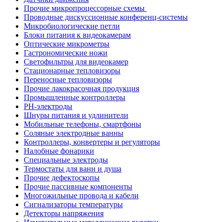
Прочие микропроцессорные схемы
Проводные дискуссионные конференц-системы
Микробиологические петли
Блоки питания к видеокамерам
Оптические микрометры
Гастрономические ножи
Светофильтры для видеокамер
Стационарные тепловизоры
Переносные тепловизоры
Прочие лакокрасочная продукция
Промышленные контроллеры
PH-электроды
Шнуры питания и удлинители
Мобильные телефоны, смартфоны
Соляные электродные ванны
Контроллеры, конвертеры и регуляторы
Налобные фонарики
Специальные электроды
Термостаты для ванн и душа
Прочие дефектоскопы
Прочие пассивные компоненты
Многожильные провода и кабели
Сигнализаторы температуры
Детекторы напряжения