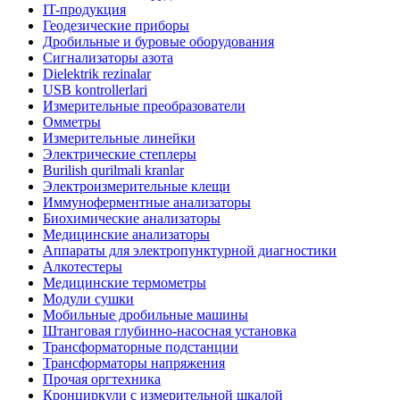
IT-продукция
Геодезические приборы
Дробильные и буровые оборудования
Сигнализаторы азота
Dielektrik rezinalar
USB kontrollerlari
Измерительные преобразователи
Омметры
Измерительные линейки
Электрические степлеры
Burilish qurilmali kranlar
Электроизмерительные клещи
Иммуноферментные анализаторы
Биохимические анализаторы
Медицинские анализаторы
Аппараты для электропунктурной диагностики
Алкотестеры
Медицинские термометры
Модули сушки
Мобильные дробильные машины
Штанговая глубинно-насосная установка
Трансформаторные подстанции
Трансформаторы напряжения
Прочая оргтехника
Кронциркули с измерительной шкалой