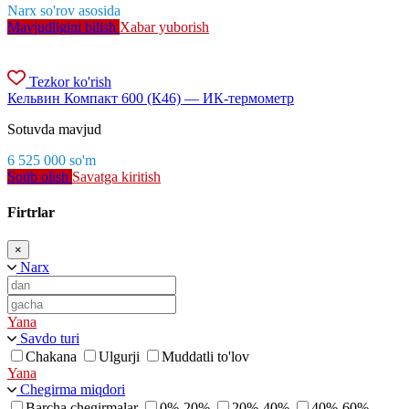
Narx so'rov asosida
Mavjudligini bilish
Xabar yuborish
Tezkor ko'rish
Кельвин Компакт 600 (К46) — ИК-термометр
Sotuvda mavjud
6 525 000
so'm
Sotib olish
Savatga kiritish
Firtrlar
×
Narx
Yana
Savdo turi
Chakana
Ulgurji
Muddatli to'lov
Yana
Chegirma miqdori
Barcha chegirmalar
0%-20%
20%-40%
40%-60%