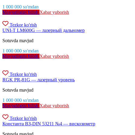
1 000 000
so'm
dan
Mavjudligini bilish
Xabar yuborish
Tezkor ko'rish
UNI-T LM600G — лазерный дальномер
Sotuvda mavjud
1 000 000
so'm
dan
Mavjudligini bilish
Xabar yuborish
Tezkor ko'rish
RGK PR-81G — лазерный уровень
Sotuvda mavjud
1 000 000
so'm
dan
Mavjudligini bilish
Xabar yuborish
Tezkor ko'rish
Константа ВЗ-DIN 53211 №4 — вискозиметр
Sotuvda mavjud