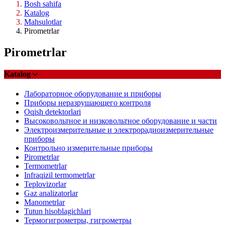
Bosh sahifa
Katalog
Mahsulotlar
Pirometrlar
Pirometrlar
Katalog
Лабораторное оборудование и приборы
Приборы неразрушающего контроля
Oqish detektorlari
Высоковольтное и низковольтное оборудование и части
Электроизмерительные и электрорадиоизмерительные
приборы
Контрольно измерительные приборы
Pirometrlar
Termometrlar
Infraqizil termometrlar
Teplovizorlar
Gaz analizatorlar
Manometrlar
Tutun hisoblagichlari
Термогигрометры, гигрометры