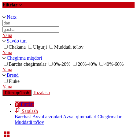
Filtrlar
Narx
Yana
Savdo turi
Chakana
Ulgurji
Muddatli to'lov
Yana
Chegirma miqdori
Barcha chegirmalar
0%-20%
20%-40%
40%-60%
Yana
Brend
Fluke
Yana
Tozalash
Filtrni qo'llash
Firtrlar
Saralash
Barchasi
Avval arzonlari
Avval qimmatlari
Chegirmalar
Muddatli to'lov