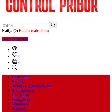
Natija (0)
Barcha mahsulotlar
Qayta qo'ng'iroq
0
0
Bosh sahifa
Katalog
To'lov va yetkazib berish
Biz haqimizda
Bog`lanish
Fotogalereya
Yangiliklar
Maqolalar