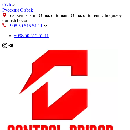
O'zb
Русский
O'zbek
Toshkent shahri, Olmazor tumani, Olmazor tumani Chuqursoy
qurilish bozori
+998 50 515 51 11
+998 50 515 51 11