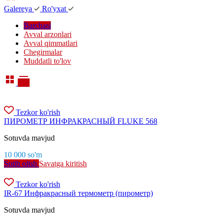
Galereya
Ro'yxat
Barchasi
Avval arzonlari
Avval qimmatlari
Chegirmalar
Muddatli to'lov
Tezkor ko'rish
ПИРОМЕТР ИНФРАКРАСНЫЙ FLUKE 568
Sotuvda mavjud
10 000
so'm
Sotib olish
Savatga kiritish
Tezkor ko'rish
IR-67 Инфракрасный термометр (пирометр)
Sotuvda mavjud