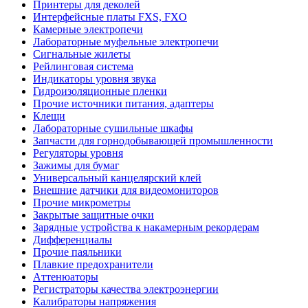
Принтеры для деколей
Интерфейсные платы FXS, FXO
Камерные электропечи
Лабораторные муфельные электропечи
Сигнальные жилеты
Рейлинговая система
Индикаторы уровня звука
Гидроизоляционные пленки
Прочие источники питания, адаптеры
Клещи
Лабораторные сушильные шкафы
Запчасти для горнодобывающей промышленности
Регуляторы уровня
Зажимы для бумаг
Универсальный канцелярский клей
Внешние датчики для видеомониторов
Прочие микрометры
Закрытые защитные очки
Зарядные устройства к накамерным рекордерам
Дифференциалы
Прочие паяльники
Плавкие предохранители
Аттенюаторы
Регистраторы качества электроэнергии
Калибраторы напряжения