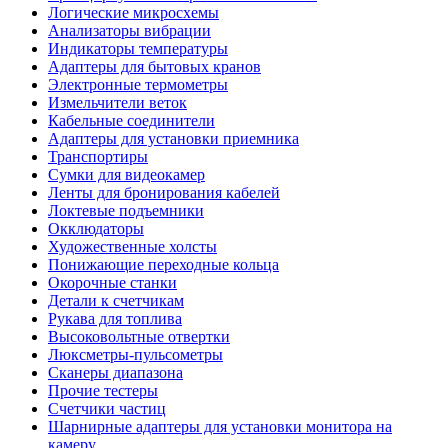
Логические микросхемы
Анализаторы вибрации
Индикаторы температуры
Адаптеры для бытовых кранов
Электронные термометры
Измельчители веток
Кабельные соединители
Адаптеры для установки приемника
Транспортиры
Сумки для видеокамер
Ленты для бронирования кабелей
Локтевые подъемники
Окклюдаторы
Художественные холсты
Понижающие переходные кольца
Окорочные станки
Детали к счетчикам
Рукава для топлива
Высоковольтные отвертки
Люксметры-пульсометры
Сканеры диапазона
Прочие тестеры
Счетчики частиц
Шарнирные адаптеры для установки монитора на
камеру