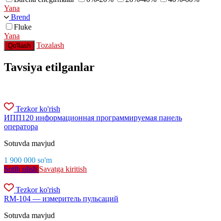
Yana
Brend
Fluke
Yana
Tozalash
Qo'llash
Tavsiya etilganlar
Tezkor ko'rish
ИПП120 информационная программируемая панель
оператора
Sotuvda mavjud
1 900 000
so'm
Sotib olish
Savatga kiritish
Tezkor ko'rish
RM-104 — измеритель пульсаций
Sotuvda mavjud