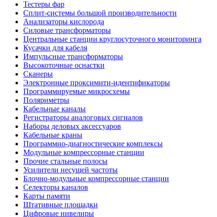
Тестеры фар
Сплит-системы большой производительности
Анализаторы кислорода
Силовые трансформаторы
Центральные станции круглосуточного мониторинга
Кусачки для кабеля
Импульсные трансформаторы
Высокоточные оснастки
Сканеры
Электронные проксимити-идентификаторы
Программируемые микросхемы
Поляриметры
Кабельные каналы
Регистраторы аналоговых сигналов
Наборы деловых аксессуаров
Кабельные краны
Программно-диагностические комплексы
Модульные компрессорные станции
Прочие стальные полосы
Усилители несущей частоты
Блочно-модульные компрессорные станции
Селекторы каналов
Карты памяти
Штативные площадки
Цифровые нивелиры