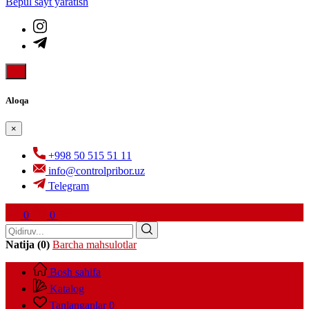
Bepul sayt yaratish
Aloqa
×
+998 50 515 51 11
info@controlpribor.uz
Telegram
0
0
Natija (0)
Barcha mahsulotlar
Bosh sahifa
Katalog
Tanlanganlar
0