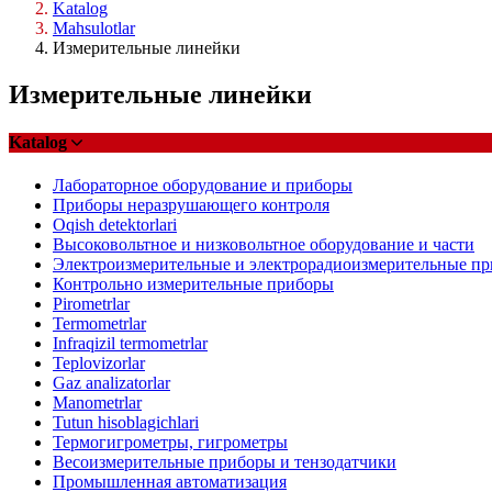
Katalog
Mahsulotlar
Измерительные линейки
Измерительные линейки
Katalog
Лабораторное оборудование и приборы
Приборы неразрушающего контроля
Oqish detektorlari
Высоковольтное и низковольтное оборудование и части
Электроизмерительные и электрорадиоизмерительные п
Контрольно измерительные приборы
Pirometrlar
Termometrlar
Infraqizil termometrlar
Teplovizorlar
Gaz analizatorlar
Manometrlar
Tutun hisoblagichlari
Термогигрометры, гигрометры
Весоизмерительные приборы и тензодатчики
Промышленная автоматизация