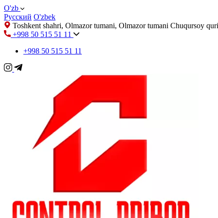
O'zb
Русский
O'zbek
Toshkent shahri, Olmazor tumani, Olmazor tumani Chuqursoy quri
+998 50 515 51 11
+998 50 515 51 11