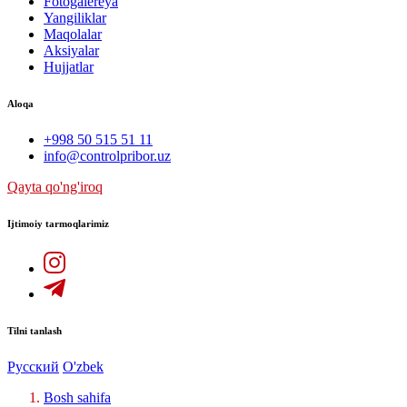
Fotogalereya
Yangiliklar
Maqolalar
Aksiyalar
Hujjatlar
Aloqa
+998 50 515 51 11
info@controlpribor.uz
Qayta qo'ng'iroq
Ijtimoiy tarmoqlarimiz
Tilni tanlash
Русский
O'zbek
Bosh sahifa