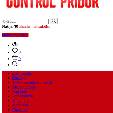
Natija (0)
Barcha mahsulotlar
Qayta qo'ng'iroq
0
0
Bosh sahifa
Katalog
To'lov va yetkazib berish
Biz haqimizda
Bog`lanish
Fotogalereya
Yangiliklar
Maqolalar
Aksiyalar