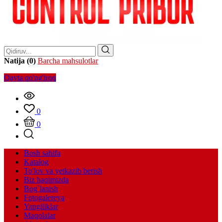
Natija (0)
Barcha mahsulotlar
Qayta qo'ng'iroq
0
0
Bosh sahifa
Katalog
To'lov va yetkazib berish
Biz haqimizda
Bog`lanish
Fotogalereya
Yangiliklar
Maqolalar