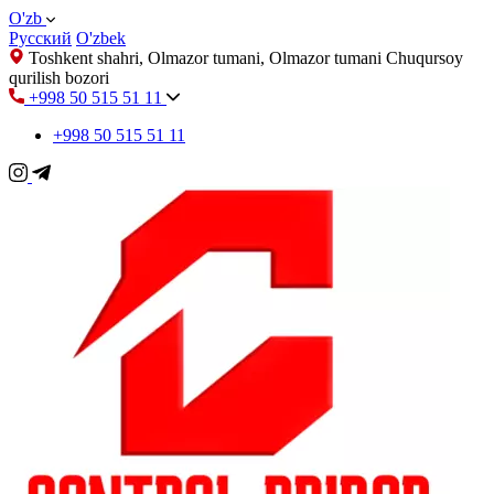
O'zb
Русский
O'zbek
Toshkent shahri, Olmazor tumani, Olmazor tumani Chuqursoy
qurilish bozori
+998 50 515 51 11
+998 50 515 51 11