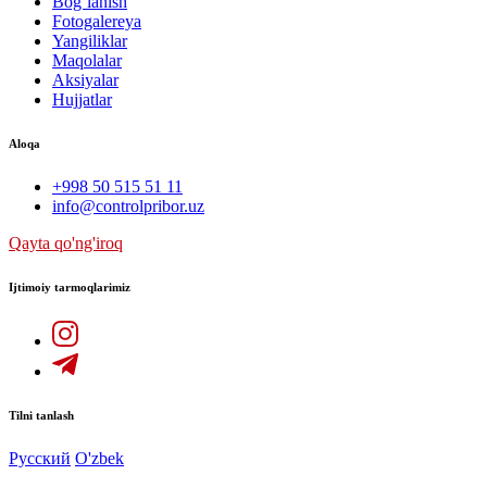
Bog`lanish
Fotogalereya
Yangiliklar
Maqolalar
Aksiyalar
Hujjatlar
Aloqa
+998 50 515 51 11
info@controlpribor.uz
Qayta qo'ng'iroq
Ijtimoiy tarmoqlarimiz
Tilni tanlash
Русский
O'zbek