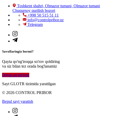
Toshkent shahri, Olmazor tumani, Olmazor tumani
Chuqursoy qurilish bozori
+998 50 515 51 11
info@controlpribor.uz
Telegram
Savollaringiz bormi?
Qayta qo'ng'iroqqa so'rov qoldiring
va siz bilan tez orada bog'lanamiz
Qayta qo'ng'iroq
Sayt GLOTR tizimida yaratilgan
© 2026 CONTROL PRIBOR
Bepul sayt yaratish