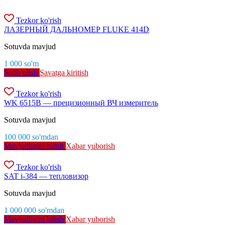
Tezkor ko'rish
ЛАЗЕРНЫЙ ДАЛЬНОМЕР FLUKE 414D
Sotuvda mavjud
1 000
so'm
Sotib olish
Savatga kiritish
Tezkor ko'rish
WK 6515B — прецизионный ВЧ измеритель
Sotuvda mavjud
100 000
so'm
dan
Mavjudligini bilish
Xabar yuborish
Tezkor ko'rish
SAT i-384 — тепловизор
Sotuvda mavjud
1 000 000
so'm
dan
Mavjudligini bilish
Xabar yuborish