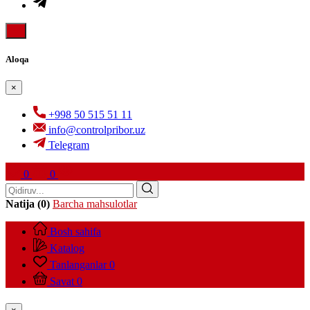
Aloqa
×
+998 50 515 51 11
info@controlpribor.uz
Telegram
0
0
Natija (0)
Barcha mahsulotlar
Bosh sahifa
Katalog
Tanlanganlar
0
Savat
0