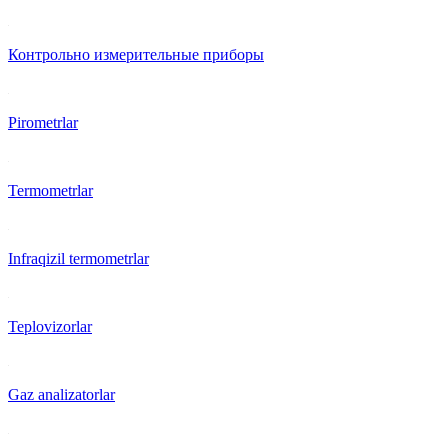
Контрольно измерительные приборы
Pirometrlar
Termometrlar
Infraqizil termometrlar
Teplovizorlar
Gaz analizatorlar