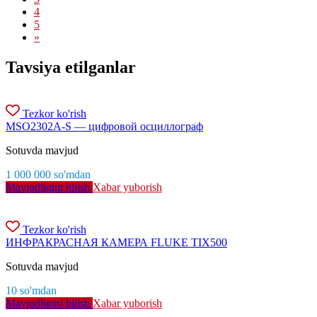
4
5
»
Tavsiya etilganlar
Tezkor ko'rish
MSO2302A-S — цифровой осциллограф
Sotuvda mavjud
1 000 000
so'm
dan
Mavjudligini bilish
Xabar yuborish
Tezkor ko'rish
ИНФРАКРАСНАЯ КАМЕРА FLUKE TIX500
Sotuvda mavjud
10
so'm
dan
Mavjudligini bilish
Xabar yuborish