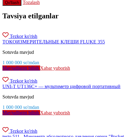
Tozalash
Qo'llash
Tavsiya etilganlar
Tezkor ko'rish
ТОКОИЗМЕРИТЕЛЬНЫЕ КЛЕЩИ FLUKE 355
Sotuvda mavjud
1 000 000
so'm
dan
Mavjudligini bilish
Xabar yuborish
Tezkor ko'rish
UNI-T UT136C+ — мультиметр цифровой портативный
Sotuvda mavjud
1 000 000
so'm
dan
Mavjudligini bilish
Xabar yuborish
Tezkor ko'rish
testo 511 - Манометр абсолютного давления серии "Pocket