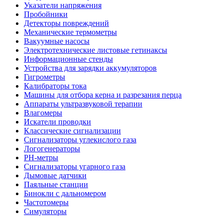
Указатели напряжения
Пробойники
Детекторы повреждений
Механические термометры
Вакуумные насосы
Электротехнические листовые гетинаксы
Информационные стенды
Устройства для зарядки аккумуляторов
Гигрометры
Калибраторы тока
Машины для отбора керна и разрезания перца
Аппараты ультразвуковой терапии
Влагомеры
Искатели проводки
Классические сигнализации
Сигнализаторы углекислого газа
Логогенераторы
PH-метры
Сигнализаторы угарного газа
Дымовые датчики
Паяльные станции
Бинокли с дальномером
Частотомеры
Симуляторы