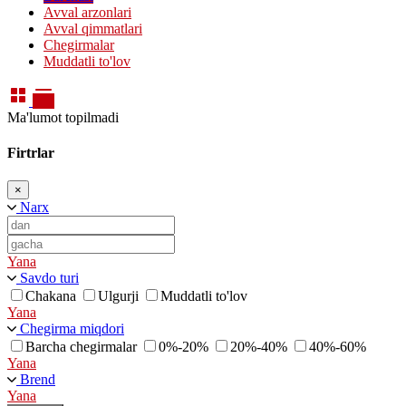
Avval arzonlari
Avval qimmatlari
Chegirmalar
Muddatli to'lov
Ma'lumot topilmadi
Firtrlar
×
Narx
Yana
Savdo turi
Chakana
Ulgurji
Muddatli to'lov
Yana
Chegirma miqdori
Barcha chegirmalar
0%-20%
20%-40%
40%-60%
Yana
Brend
Yana