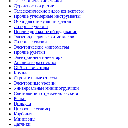
Телескопические стойки
Дорожное покрытие
Телескопические видео конвертеры
Прочие угломерные инструменты
Очки для стимуляции зрения
Лазерные уровни
Прочие дорожное оборудование
Электроды для резки металлов
Лазерные указки
Электрические микрометры
Прочие рулетки
Электронный инвентарь
Анализаторы спектра
GPS - навигаторы
Компасы
Строительные отвесы
Электронные уровни
Универсальные минипогрузчики
Светильники отраженного света
Рейки
Циркули
Цифровые угломеры
Карбонаты
Минивэны
Датчики