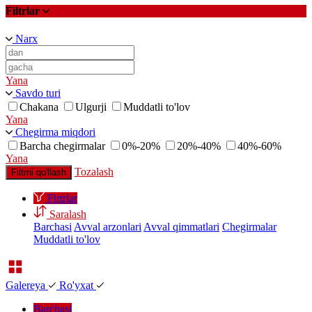
Filtrlar
Narx
Yana
Savdo turi
Chakana
Ulgurji
Muddatli to'lov
Yana
Chegirma miqdori
Barcha chegirmalar
0%-20%
20%-40%
40%-60%
Yana
Tozalash
Filtrni qo'llash
Firtrlar
Saralash
Barchasi
Avval arzonlari
Avval qimmatlari
Chegirmalar
Muddatli to'lov
Galereya
Ro'yxat
Barchasi