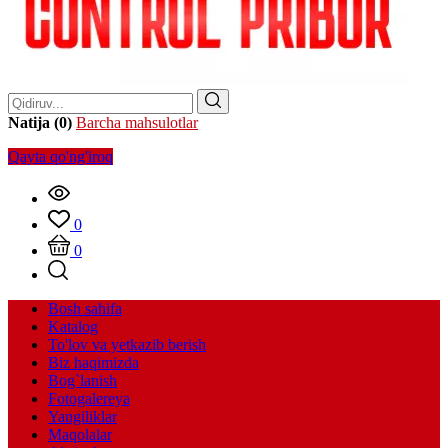
Natija (0)
Barcha mahsulotlar
Qayta qo'ng'iroq
0
0
Bosh sahifa
Katalog
To'lov va yetkazib berish
Biz haqimizda
Bog`lanish
Fotogalereya
Yangiliklar
Maqolalar