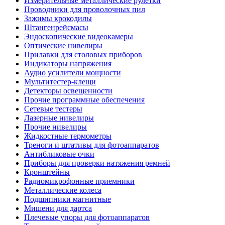
Измерительные металлические рулетки
Проводники для проволочных пил
Зажимы крокодилы
Штангенрейсмасы
Эндоскопические видеокамеры
Оптические нивелиры
Прилавки для столовых приборов
Индикаторы напряжения
Аудио усилители мощности
Мультитестер-клещи
Детекторы освещенности
Прочие программные обеспечения
Сетевые тестеры
Лазерные нивелиры
Прочие нивелиры
Жидкостные термометры
Треноги и штативы для фотоаппаратов
Антибликовые очки
Приборы для проверки натяжения ремней
Кронштейны
Радиомикрофонные приемники
Металлические колеса
Подшипники магнитные
Мишени для дартса
Плечевые упоры для фотоаппаратов