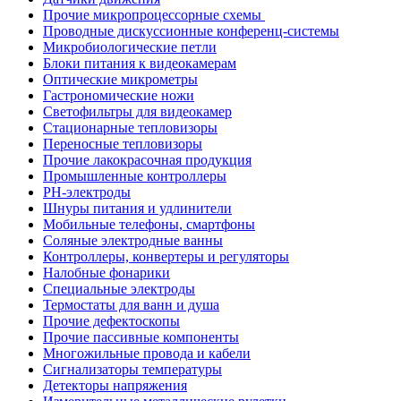
Прочие микропроцессорные схемы
Проводные дискуссионные конференц-системы
Микробиологические петли
Блоки питания к видеокамерам
Оптические микрометры
Гастрономические ножи
Светофильтры для видеокамер
Стационарные тепловизоры
Переносные тепловизоры
Прочие лакокрасочная продукция
Промышленные контроллеры
PH-электроды
Шнуры питания и удлинители
Мобильные телефоны, смартфоны
Соляные электродные ванны
Контроллеры, конвертеры и регуляторы
Налобные фонарики
Специальные электроды
Термостаты для ванн и душа
Прочие дефектоскопы
Прочие пассивные компоненты
Многожильные провода и кабели
Сигнализаторы температуры
Детекторы напряжения