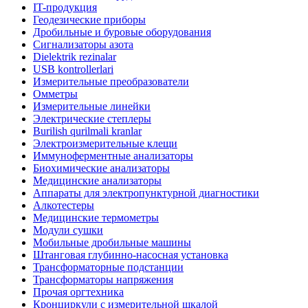
IT-продукция
Геодезические приборы
Дробильные и буровые оборудования
Сигнализаторы азота
Dielektrik rezinalar
USB kontrollerlari
Измерительные преобразователи
Омметры
Измерительные линейки
Электрические степлеры
Burilish qurilmali kranlar
Электроизмерительные клещи
Иммуноферментные анализаторы
Биохимические анализаторы
Медицинские анализаторы
Аппараты для электропунктурной диагностики
Алкотестеры
Медицинские термометры
Модули сушки
Мобильные дробильные машины
Штанговая глубинно-насосная установка
Трансформаторные подстанции
Трансформаторы напряжения
Прочая оргтехника
Кронциркули с измерительной шкалой