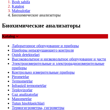
Bosh sahifa
Katalog
Mahsulotlar
Биохимические анализаторы
Биохимические анализаторы
Katalog
Лабораторное оборудование и приборы
Приборы неразрушающего контроля
Oqish detektorlari
Высоковольтное и низковольтное оборудование и части
Электроизмерительные и электрорадиоизмерительные
приборы
Контрольно измерительные приборы
Pirometrlar
Termometrlar
Infraqizil termometrlar
Teplovizorlar
Gaz analizatorlar
Manometrlar
Tutun hisoblagichlari
Термогигрометры, гигрометры