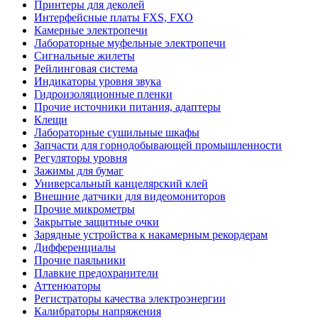
Принтеры для деколей
Интерфейсные платы FXS, FXO
Камерные электропечи
Лабораторные муфельные электропечи
Сигнальные жилеты
Рейлинговая система
Индикаторы уровня звука
Гидроизоляционные пленки
Прочие источники питания, адаптеры
Клещи
Лабораторные сушильные шкафы
Запчасти для горнодобывающей промышленности
Регуляторы уровня
Зажимы для бумаг
Универсальный канцелярский клей
Внешние датчики для видеомониторов
Прочие микрометры
Закрытые защитные очки
Зарядные устройства к накамерным рекордерам
Дифференциалы
Прочие паяльники
Плавкие предохранители
Аттенюаторы
Регистраторы качества электроэнергии
Калибраторы напряжения