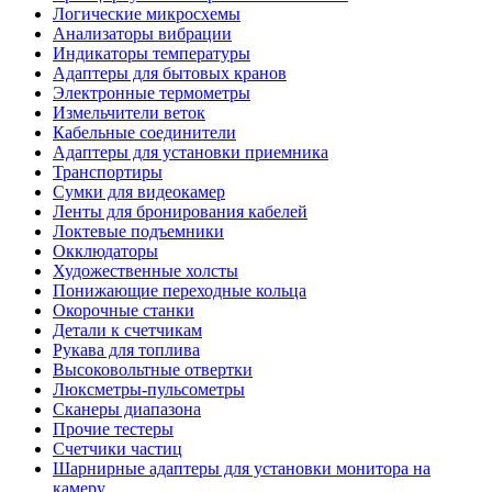
Логические микросхемы
Анализаторы вибрации
Индикаторы температуры
Адаптеры для бытовых кранов
Электронные термометры
Измельчители веток
Кабельные соединители
Адаптеры для установки приемника
Транспортиры
Сумки для видеокамер
Ленты для бронирования кабелей
Локтевые подъемники
Окклюдаторы
Художественные холсты
Понижающие переходные кольца
Окорочные станки
Детали к счетчикам
Рукава для топлива
Высоковольтные отвертки
Люксметры-пульсометры
Сканеры диапазона
Прочие тестеры
Счетчики частиц
Шарнирные адаптеры для установки монитора на
камеру