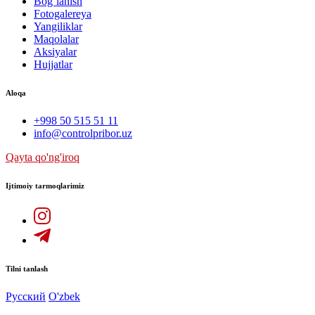
Bog`lanish
Fotogalereya
Yangiliklar
Maqolalar
Aksiyalar
Hujjatlar
Aloqa
+998 50 515 51 11
info@controlpribor.uz
Qayta qo'ng'iroq
Ijtimoiy tarmoqlarimiz
Tilni tanlash
Русский
O'zbek