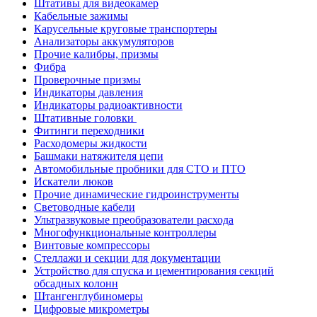
Штативы для видеокамер
Кабельные зажимы
Карусельные круговые транспортеры
Анализаторы аккумуляторов
Прочие калибры, призмы
Фибра
Проверочные призмы
Индикаторы давления
Индикаторы радиоактивности
Штативные головки
Фитинги переходники
Расходомеры жидкости
Башмаки натяжителя цепи
Автомобильные пробники для СТО и ПТО
Искатели люков
Прочие динамические гидроинструменты
Световодные кабели
Ультразвуковые преобразователи расхода
Многофункциональные контроллеры
Винтовые компрессоры
Стеллажи и секции для документации
Устройство для спуска и цементирования секций
обсадных колонн
Штангенглубиномеры
Цифровые микрометры