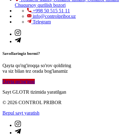
Chuqursoy qurilish bozori
+998 50 515 51 11
info@controlpribor.uz
Telegram
Savollaringiz bormi?
Qayta qo'ng'iroqqa so'rov qoldiring
va siz bilan tez orada bog'lanamiz
Qayta qo'ng'iroq
Sayt GLOTR tizimida yaratilgan
© 2026 CONTROL PRIBOR
Bepul sayt yaratish