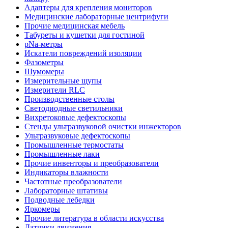
Адаптеры для крепления мониторов
Медицинские лабораторные центрифуги
Прочие медицинская мебель
Табуреты и кушетки для гостиной
pNa-метры
Искатели повреждений изоляции
Фазометры
Шумомеры
Измерительные щупы
Измерители RLC
Производственные столы
Светодиодные светильники
Вихретоковые дефектоскопы
Стенды ультразвуковой очистки инжекторов
Ультразвуковые дефектоскопы
Промышленные термостаты
Промышленные лаки
Прочие инвенторы и преобразователи
Индикаторы влажности
Частотные преобразователи
Лабораторные штативы
Подводные лебедки
Яркомеры
Прочие литература в области искусства
Датчики движения