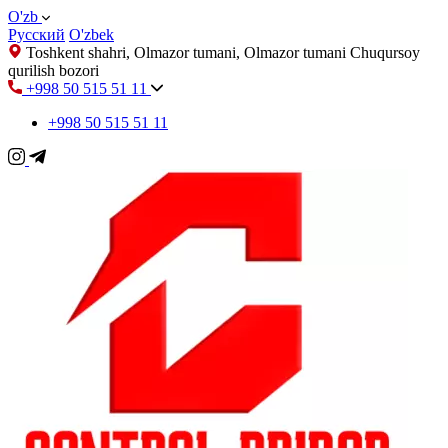
O'zb
Русский
O'zbek
Toshkent shahri, Olmazor tumani, Olmazor tumani Chuqursoy
qurilish bozori
+998 50 515 51 11
+998 50 515 51 11