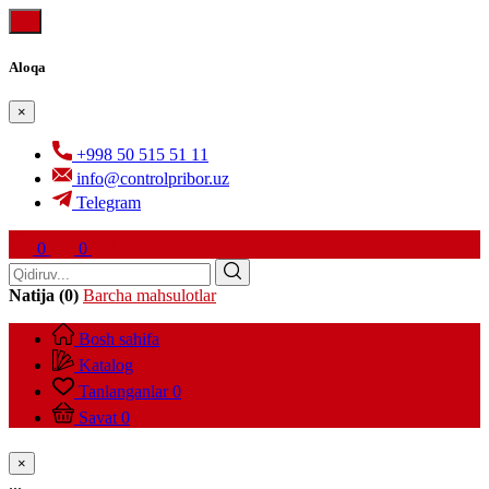
Aloqa
×
+998 50 515 51 11
info@controlpribor.uz
Telegram
0
0
Natija (0)
Barcha mahsulotlar
Bosh sahifa
Katalog
Tanlanganlar
0
Savat
0
×
...