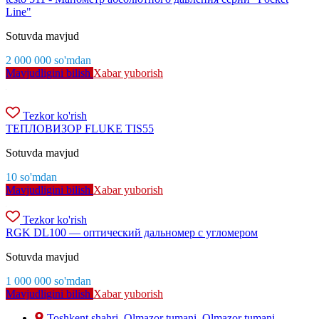
Line"
Sotuvda mavjud
2 000 000
so'm
dan
Mavjudligini bilish
Xabar yuborish
Tezkor ko'rish
ТЕПЛОВИЗОР FLUKE TIS55
Sotuvda mavjud
10
so'm
dan
Mavjudligini bilish
Xabar yuborish
Tezkor ko'rish
RGK DL100 — оптический дальномер с угломером
Sotuvda mavjud
1 000 000
so'm
dan
Mavjudligini bilish
Xabar yuborish
Toshkent shahri, Olmazor tumani, Olmazor tumani