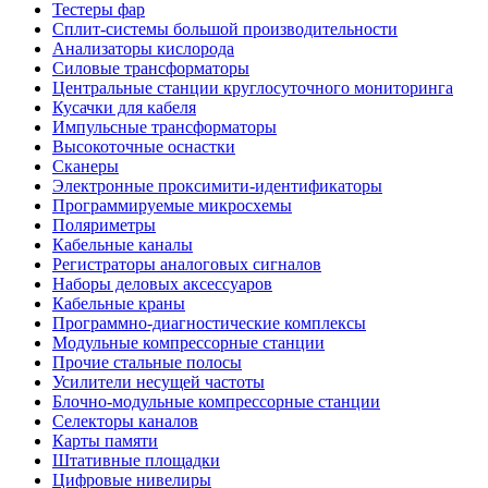
Тестеры фар
Сплит-системы большой производительности
Анализаторы кислорода
Силовые трансформаторы
Центральные станции круглосуточного мониторинга
Кусачки для кабеля
Импульсные трансформаторы
Высокоточные оснастки
Сканеры
Электронные проксимити-идентификаторы
Программируемые микросхемы
Поляриметры
Кабельные каналы
Регистраторы аналоговых сигналов
Наборы деловых аксессуаров
Кабельные краны
Программно-диагностические комплексы
Модульные компрессорные станции
Прочие стальные полосы
Усилители несущей частоты
Блочно-модульные компрессорные станции
Селекторы каналов
Карты памяти
Штативные площадки
Цифровые нивелиры