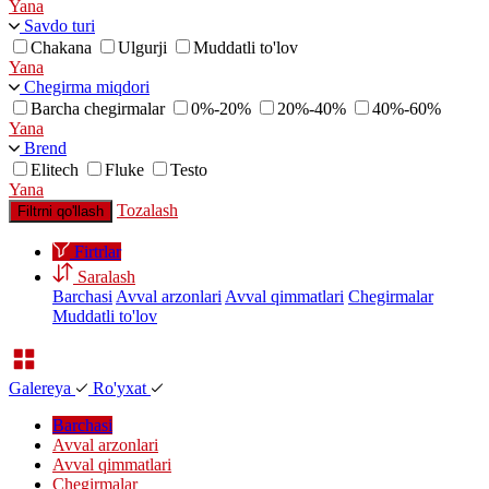
Yana
Savdo turi
Chakana
Ulgurji
Muddatli to'lov
Yana
Chegirma miqdori
Barcha chegirmalar
0%-20%
20%-40%
40%-60%
Yana
Brend
Elitech
Fluke
Testo
Yana
Tozalash
Filtrni qo'llash
Firtrlar
Saralash
Barchasi
Avval arzonlari
Avval qimmatlari
Chegirmalar
Muddatli to'lov
Galereya
Ro'yxat
Barchasi
Avval arzonlari
Avval qimmatlari
Chegirmalar