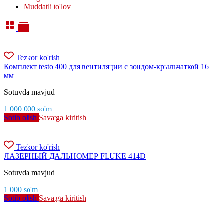
Muddatli to'lov
Tezkor ko'rish
Комплект testo 400 для вентиляции с зондом-крыльчаткой 16
мм
Sotuvda mavjud
1 000 000
so'm
Sotib olish
Savatga kiritish
Tezkor ko'rish
ЛАЗЕРНЫЙ ДАЛЬНОМЕР FLUKE 414D
Sotuvda mavjud
1 000
so'm
Sotib olish
Savatga kiritish