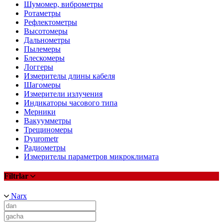
Шумомер, виброметры
Ротаметры
Рефлектометры
Высотомеры
Дальнометры
Пылемеры
Блескомеры
Логгеры
Измерителы длины кабеля
Шагомеры
Измерители излучения
Индикаторы часового типа
Мерники
Вакуумметры
Трещиномеры
Dyurometr
Радиометры
Измерителы параметров микроклимата
Filtrlar
Narx