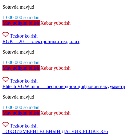
Sotuvda mavjud
1 000 000
so'm
dan
Mavjudligini bilish
Xabar yuborish
Tezkor ko'rish
RGK T-20 — электронный теодолит
Sotuvda mavjud
1 000 000
so'm
dan
Mavjudligini bilish
Xabar yuborish
Tezkor ko'rish
Elitech VGW-mini — беспроводной цифровой вакуумметр
Sotuvda mavjud
1 000 000
so'm
dan
Mavjudligini bilish
Xabar yuborish
Tezkor ko'rish
ТОКОИЗМЕРИТЕЛЬНЫЙ ДАТЧИК FLUKE 376