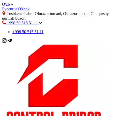
O'zb
Русский
O'zbek
Toshkent shahri, Olmazor tumani, Olmazor tumani Chuqursoy
qurilish bozori
+998 50 515 51 11
+998 50 515 51 11