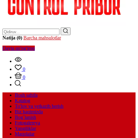
Natija (0)
Barcha mahsulotlar
Qayta qo'ng'iroq
0
0
Bosh sahifa
Katalog
To'lov va yetkazib berish
Biz haqimizda
Bog`lanish
Fotogalereya
Yangiliklar
Maqolalar