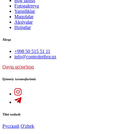
Bog`lanish
Fotogalereya
Yangiliklar
Maqolalar
Aksiyalar
Hujjatlar
Aloqa
+998 50 515 51 11
info@controlpribor.uz
Qayta qo'ng'iroq
Ijtimoiy tarmoqlarimiz
Tilni tanlash
Русский
O'zbek