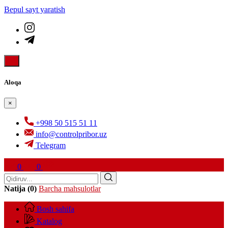
Bepul sayt yaratish
Aloqa
×
+998 50 515 51 11
info@controlpribor.uz
Telegram
0
0
Natija (0)
Barcha mahsulotlar
Bosh sahifa
Katalog