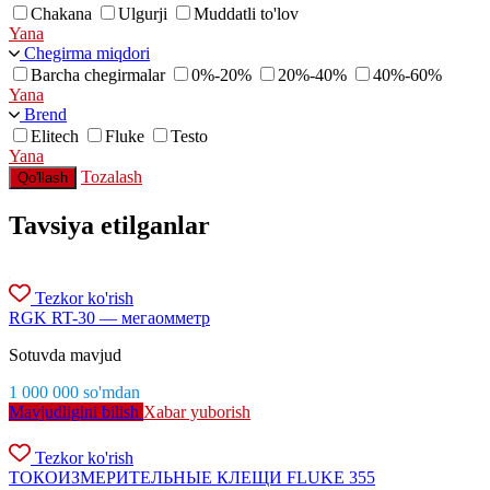
Chakana
Ulgurji
Muddatli to'lov
Yana
Chegirma miqdori
Barcha chegirmalar
0%-20%
20%-40%
40%-60%
Yana
Brend
Elitech
Fluke
Testo
Yana
Tozalash
Qo'llash
Tavsiya etilganlar
Tezkor ko'rish
RGK RT-30 — мегаомметр
Sotuvda mavjud
1 000 000
so'm
dan
Mavjudligini bilish
Xabar yuborish
Tezkor ko'rish
ТОКОИЗМЕРИТЕЛЬНЫЕ КЛЕЩИ FLUKE 355