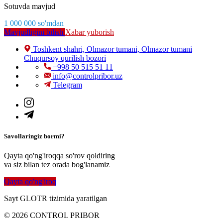
Sotuvda mavjud
1 000 000
so'm
dan
Mavjudligini bilish
Xabar yuborish
Toshkent shahri, Olmazor tumani, Olmazor tumani
Chuqursoy qurilish bozori
+998 50 515 51 11
info@controlpribor.uz
Telegram
Savollaringiz bormi?
Qayta qo'ng'iroqqa so'rov qoldiring
va siz bilan tez orada bog'lanamiz
Qayta qo'ng'iroq
Sayt GLOTR tizimida yaratilgan
© 2026 CONTROL PRIBOR