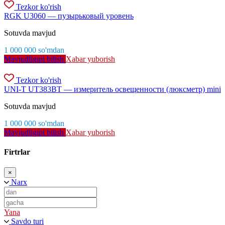
Tezkor ko'rish
RGK U3060 — пузырьковый уровень
Sotuvda mavjud
1 000 000
so'm
dan
Mavjudligini bilish
Xabar yuborish
Tezkor ko'rish
UNI-T UT383BT — измеритель освещенности (люксметр) mini
Sotuvda mavjud
1 000 000
so'm
dan
Mavjudligini bilish
Xabar yuborish
Firtrlar
×
Narx
Yana
Savdo turi