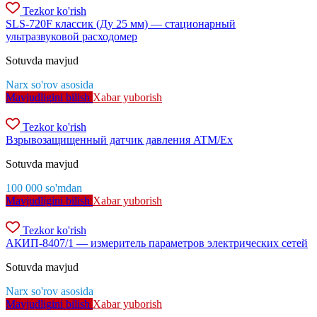
Tezkor ko'rish
SLS-720F классик (Ду 25 мм) — стационарный
ультразвуковой расходомер
Sotuvda mavjud
Narx so'rov asosida
Mavjudligini bilish
Xabar yuborish
Tezkor ko'rish
Взрывозащищенный датчик давления ATM/Ex
Sotuvda mavjud
100 000
so'm
dan
Mavjudligini bilish
Xabar yuborish
Tezkor ko'rish
АКИП-8407/1 — измеритель параметров электрических сетей
Sotuvda mavjud
Narx so'rov asosida
Mavjudligini bilish
Xabar yuborish