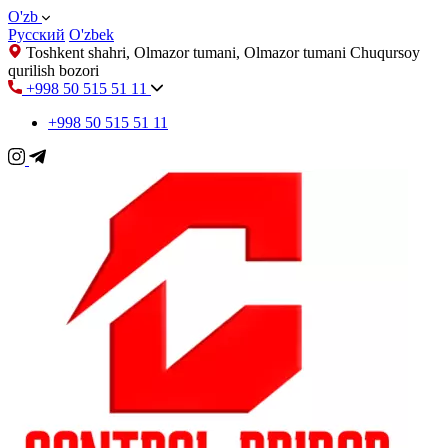
O'zb
Русский
O'zbek
Toshkent shahri, Olmazor tumani, Olmazor tumani Chuqursoy
qurilish bozori
+998 50 515 51 11
+998 50 515 51 11