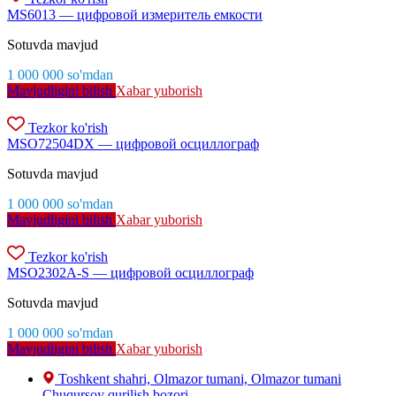
MS6013 — цифровой измеритель емкости
Sotuvda mavjud
1 000 000
so'm
dan
Mavjudligini bilish
Xabar yuborish
Tezkor ko'rish
MSO72504DX — цифровой осциллограф
Sotuvda mavjud
1 000 000
so'm
dan
Mavjudligini bilish
Xabar yuborish
Tezkor ko'rish
MSO2302A-S — цифровой осциллограф
Sotuvda mavjud
1 000 000
so'm
dan
Mavjudligini bilish
Xabar yuborish
Toshkent shahri, Olmazor tumani, Olmazor tumani
Chuqursoy qurilish bozori