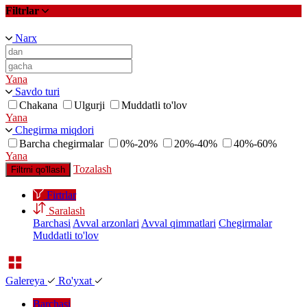
Filtrlar
Narx
Yana
Savdo turi
Chakana
Ulgurji
Muddatli to'lov
Yana
Chegirma miqdori
Barcha chegirmalar
0%-20%
20%-40%
40%-60%
Yana
Tozalash
Filtrni qo'llash
Firtrlar
Saralash
Barchasi
Avval arzonlari
Avval qimmatlari
Chegirmalar
Muddatli to'lov
Galereya
Ro'yxat
Barchasi