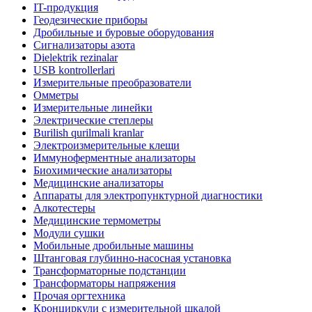
IT-продукция
Геодезические приборы
Дробильные и буровые оборудования
Сигнализаторы азота
Dielektrik rezinalar
USB kontrollerlari
Измерительные преобразователи
Омметры
Измерительные линейки
Электрические степлеры
Burilish qurilmali kranlar
Электроизмерительные клещи
Иммуноферментные анализаторы
Биохимические анализаторы
Медицинские анализаторы
Аппараты для электропунктурной диагностики
Алкотестеры
Медицинские термометры
Модули сушки
Мобильные дробильные машины
Штанговая глубинно-насосная установка
Трансформаторные подстанции
Трансформаторы напряжения
Прочая оргтехника
Кронциркули с измерительной шкалой