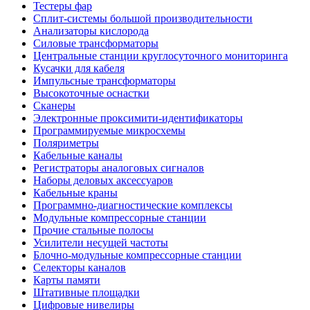
Тестеры фар
Сплит-системы большой производительности
Анализаторы кислорода
Силовые трансформаторы
Центральные станции круглосуточного мониторинга
Кусачки для кабеля
Импульсные трансформаторы
Высокоточные оснастки
Сканеры
Электронные проксимити-идентификаторы
Программируемые микросхемы
Поляриметры
Кабельные каналы
Регистраторы аналоговых сигналов
Наборы деловых аксессуаров
Кабельные краны
Программно-диагностические комплексы
Модульные компрессорные станции
Прочие стальные полосы
Усилители несущей частоты
Блочно-модульные компрессорные станции
Селекторы каналов
Карты памяти
Штативные площадки
Цифровые нивелиры