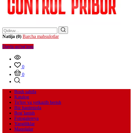
Natija (0)
Barcha mahsulotlar
Qayta qo'ng'iroq
0
0
Bosh sahifa
Katalog
To'lov va yetkazib berish
Biz haqimizda
Bog`lanish
Fotogalereya
Yangiliklar
Maqolalar