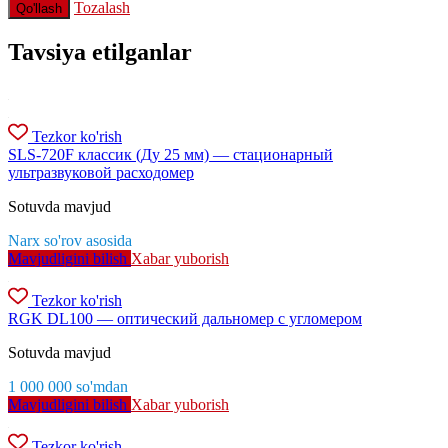
Tozalash
Qo'llash
Tavsiya etilganlar
Tezkor ko'rish
SLS-720F классик (Ду 25 мм) — стационарный
ультразвуковой расходомер
Sotuvda mavjud
Narx so'rov asosida
Mavjudligini bilish
Xabar yuborish
Tezkor ko'rish
RGK DL100 — оптический дальномер с угломером
Sotuvda mavjud
1 000 000
so'm
dan
Mavjudligini bilish
Xabar yuborish
Tezkor ko'rish