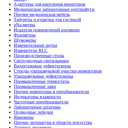
Адаптеры для крепления мониторов
Медицинские лабораторные центрифуги
Прочие медицинская мебель
Табуреты и кушетки для гостиной
pNa-метры
Искатели повреждений изоляции
Фазометры
Шумомеры
Измерительные щупы
Измерители RLC
Производственные столы
Светодиодные светильники
Вихретоковые дефектоскопы
Стенды ультразвуковой очистки инжекторов
Ультразвуковые дефектоскопы
Промышленные термостаты
Промышленные лаки
Прочие инвенторы и преобразователи
Индикаторы влажности
Частотные преобразователи
Лабораторные штативы
Подводные лебедки
Яркомеры
Прочие литература в области искусства
Датчики движения