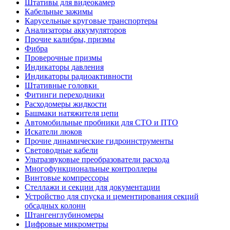
Штативы для видеокамер
Кабельные зажимы
Карусельные круговые транспортеры
Анализаторы аккумуляторов
Прочие калибры, призмы
Фибра
Проверочные призмы
Индикаторы давления
Индикаторы радиоактивности
Штативные головки
Фитинги переходники
Расходомеры жидкости
Башмаки натяжителя цепи
Автомобильные пробники для СТО и ПТО
Искатели люков
Прочие динамические гидроинструменты
Световодные кабели
Ультразвуковые преобразователи расхода
Многофункциональные контроллеры
Винтовые компрессоры
Стеллажи и секции для документации
Устройство для спуска и цементирования секций
обсадных колонн
Штангенглубиномеры
Цифровые микрометры