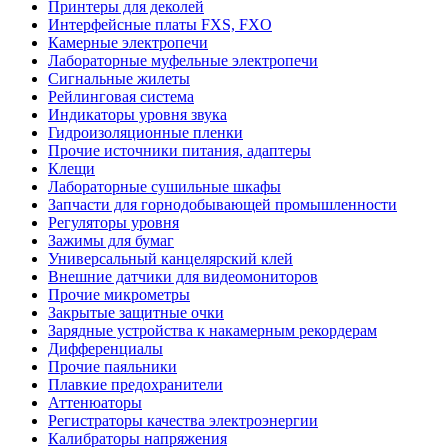
Принтеры для деколей
Интерфейсные платы FXS, FXO
Камерные электропечи
Лабораторные муфельные электропечи
Сигнальные жилеты
Рейлинговая система
Индикаторы уровня звука
Гидроизоляционные пленки
Прочие источники питания, адаптеры
Клещи
Лабораторные сушильные шкафы
Запчасти для горнодобывающей промышленности
Регуляторы уровня
Зажимы для бумаг
Универсальный канцелярский клей
Внешние датчики для видеомониторов
Прочие микрометры
Закрытые защитные очки
Зарядные устройства к накамерным рекордерам
Дифференциалы
Прочие паяльники
Плавкие предохранители
Аттенюаторы
Регистраторы качества электроэнергии
Калибраторы напряжения