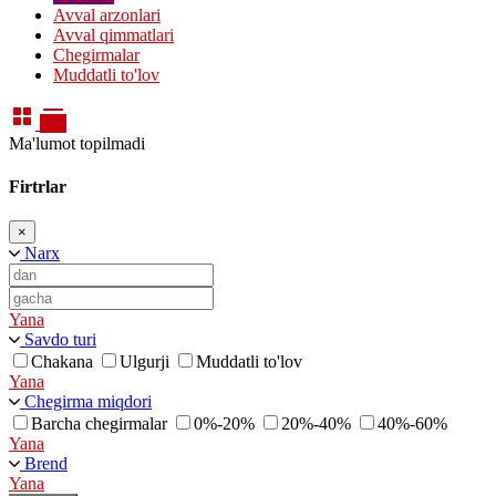
Avval arzonlari
Avval qimmatlari
Chegirmalar
Muddatli to'lov
Ma'lumot topilmadi
Firtrlar
×
Narx
Yana
Savdo turi
Chakana
Ulgurji
Muddatli to'lov
Yana
Chegirma miqdori
Barcha chegirmalar
0%-20%
20%-40%
40%-60%
Yana
Brend
Yana