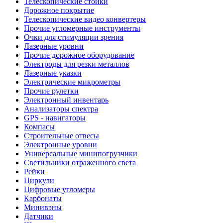
Телескопические стойки
Дорожное покрытие
Телескопические видео конвертеры
Прочие угломерные инструменты
Очки для стимуляции зрения
Лазерные уровни
Прочие дорожное оборудование
Электроды для резки металлов
Лазерные указки
Электрические микрометры
Прочие рулетки
Электронный инвентарь
Анализаторы спектра
GPS - навигаторы
Компасы
Строительные отвесы
Электронные уровни
Универсальные минипогрузчики
Светильники отраженного света
Рейки
Циркули
Цифровые угломеры
Карбонаты
Минивэны
Датчики