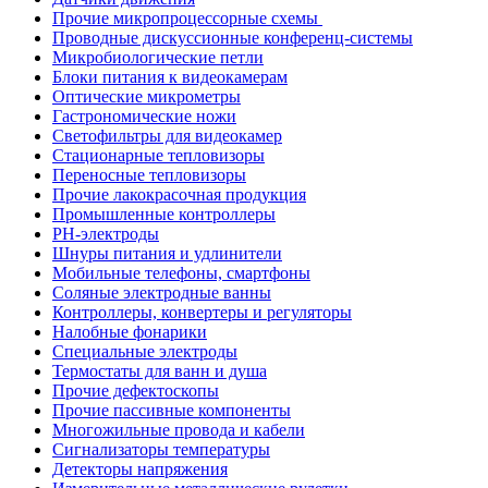
Прочие микропроцессорные схемы
Проводные дискуссионные конференц-системы
Микробиологические петли
Блоки питания к видеокамерам
Оптические микрометры
Гастрономические ножи
Светофильтры для видеокамер
Стационарные тепловизоры
Переносные тепловизоры
Прочие лакокрасочная продукция
Промышленные контроллеры
PH-электроды
Шнуры питания и удлинители
Мобильные телефоны, смартфоны
Соляные электродные ванны
Контроллеры, конвертеры и регуляторы
Налобные фонарики
Специальные электроды
Термостаты для ванн и душа
Прочие дефектоскопы
Прочие пассивные компоненты
Многожильные провода и кабели
Сигнализаторы температуры
Детекторы напряжения