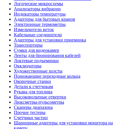
Логические микросхемы
Анализаторы вибрации
Индикаторы температуры
Адаптеры для бытовых кранов
Электронные термометры
Измельчители веток
Кабельные соединители
Адаптеры для установки приемника
Транспортиры
Сумки для видеокамер
Ленты для бронирования кабелей
Локтевые подъемники
Окклюдаторы
Художественные холсты
Понижающие переходные кольца
Окорочные станки
Детали к счетчикам
Рукава для топлива
Высоковольтные отвертки
Люксметры-пульсометры
Сканеры диапазона
Прочие тестеры
Счетчики частиц
Шарнирные адаптеры для установки монитора на
камеру