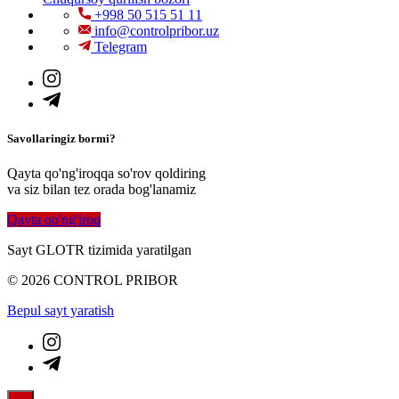
+998 50 515 51 11
info@controlpribor.uz
Telegram
Savollaringiz bormi?
Qayta qo'ng'iroqqa so'rov qoldiring
va siz bilan tez orada bog'lanamiz
Qayta qo'ng'iroq
Sayt GLOTR tizimida yaratilgan
© 2026 CONTROL PRIBOR
Bepul sayt yaratish