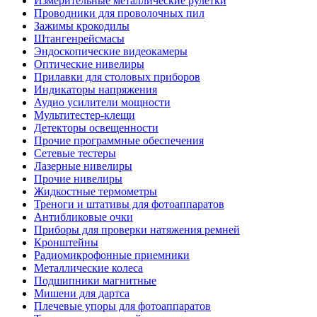
Измерительные металлические рулетки
Проводники для проволочных пил
Зажимы крокодилы
Штангенрейсмасы
Эндоскопические видеокамеры
Оптические нивелиры
Прилавки для столовых приборов
Индикаторы напряжения
Аудио усилители мощности
Мультитестер-клещи
Детекторы освещенности
Прочие программные обеспечения
Сетевые тестеры
Лазерные нивелиры
Прочие нивелиры
Жидкостные термометры
Треноги и штативы для фотоаппаратов
Антибликовые очки
Приборы для проверки натяжения ремней
Кронштейны
Радиомикрофонные приемники
Металлические колеса
Подшипники магнитные
Мишени для дартса
Плечевые упоры для фотоаппаратов