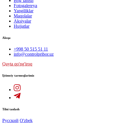
Bog`lanish
Fotogalereya
Yangiliklar
Maqolalar
Aksiyalar
Hujjatlar
Aloqa
+998 50 515 51 11
info@controlpribor.uz
Qayta qo'ng'iroq
Ijtimoiy tarmoqlarimiz
Tilni tanlash
Русский
O'zbek