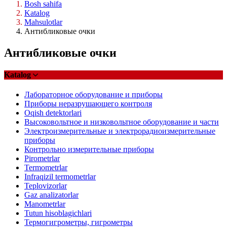
Bosh sahifa
Katalog
Mahsulotlar
Антибликовые очки
Антибликовые очки
Katalog
Лабораторное оборудование и приборы
Приборы неразрушающего контроля
Oqish detektorlari
Высоковольтное и низковольтное оборудование и части
Электроизмерительные и электрорадиоизмерительные
приборы
Контрольно измерительные приборы
Pirometrlar
Termometrlar
Infraqizil termometrlar
Teplovizorlar
Gaz analizatorlar
Manometrlar
Tutun hisoblagichlari
Термогигрометры, гигрометры