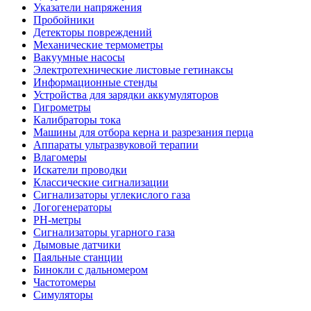
Указатели напряжения
Пробойники
Детекторы повреждений
Механические термометры
Вакуумные насосы
Электротехнические листовые гетинаксы
Информационные стенды
Устройства для зарядки аккумуляторов
Гигрометры
Калибраторы тока
Машины для отбора керна и разрезания перца
Аппараты ультразвуковой терапии
Влагомеры
Искатели проводки
Классические сигнализации
Сигнализаторы углекислого газа
Логогенераторы
PH-метры
Сигнализаторы угарного газа
Дымовые датчики
Паяльные станции
Бинокли с дальномером
Частотомеры
Симуляторы