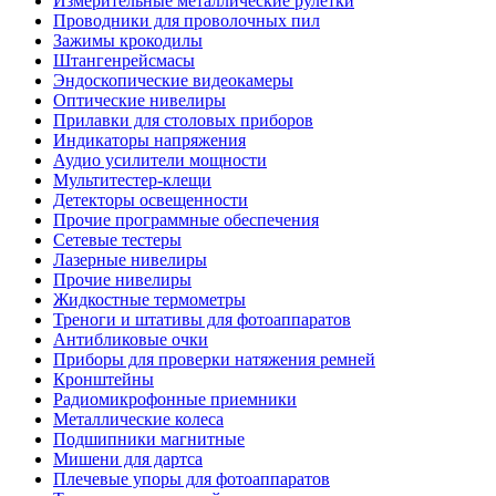
Измерительные металлические рулетки
Проводники для проволочных пил
Зажимы крокодилы
Штангенрейсмасы
Эндоскопические видеокамеры
Оптические нивелиры
Прилавки для столовых приборов
Индикаторы напряжения
Аудио усилители мощности
Мультитестер-клещи
Детекторы освещенности
Прочие программные обеспечения
Сетевые тестеры
Лазерные нивелиры
Прочие нивелиры
Жидкостные термометры
Треноги и штативы для фотоаппаратов
Антибликовые очки
Приборы для проверки натяжения ремней
Кронштейны
Радиомикрофонные приемники
Металлические колеса
Подшипники магнитные
Мишени для дартса
Плечевые упоры для фотоаппаратов