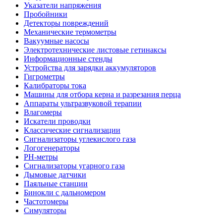
Указатели напряжения
Пробойники
Детекторы повреждений
Механические термометры
Вакуумные насосы
Электротехнические листовые гетинаксы
Информационные стенды
Устройства для зарядки аккумуляторов
Гигрометры
Калибраторы тока
Машины для отбора керна и разрезания перца
Аппараты ультразвуковой терапии
Влагомеры
Искатели проводки
Классические сигнализации
Сигнализаторы углекислого газа
Логогенераторы
PH-метры
Сигнализаторы угарного газа
Дымовые датчики
Паяльные станции
Бинокли с дальномером
Частотомеры
Симуляторы