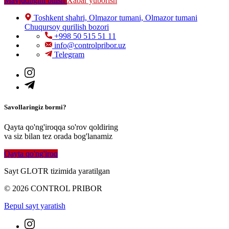
Mavjudligini bilish
Xabar yuborish
Toshkent shahri, Olmazor tumani, Olmazor tumani
Chuqursoy qurilish bozori
+998 50 515 51 11
info@controlpribor.uz
Telegram
Savollaringiz bormi?
Qayta qo'ng'iroqqa so'rov qoldiring
va siz bilan tez orada bog'lanamiz
Qayta qo'ng'iroq
Sayt GLOTR tizimida yaratilgan
© 2026 CONTROL PRIBOR
Bepul sayt yaratish