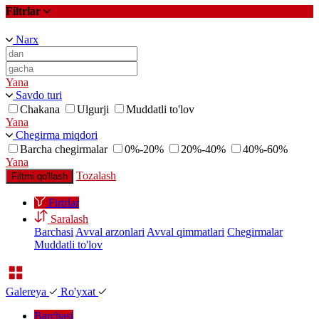
Filtrlar
Narx
Yana
Savdo turi
Chakana
Ulgurji
Muddatli to'lov
Yana
Chegirma miqdori
Barcha chegirmalar
0%-20%
20%-40%
40%-60%
Yana
Tozalash
Filtrni qo'llash
Firtrlar
Saralash
Barchasi
Avval arzonlari
Avval qimmatlari
Chegirmalar
Muddatli to'lov
Galereya
Ro'yxat
Barchasi