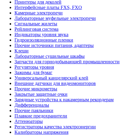
Принтеры для деколей
Интерфейсные платы FXS, FXO
Камерные электропечи
Лабораторные муфельные электропечи
Сигнальные жилеты
Рейлинговая система
Индикаторы уровня звука
Гидроизоляционные пленки
Прочие источники питания, адаптеры
Клещи
Лабораторные сушильные шкафы
Запчасти для горнодобывающей промышленности
Регуляторы уровня
Зажимы для бумаг
Универсальный канцелярский клей
Внешние датчики для видеомониторов
Прочие микрометры
Закрытые защитные очки
Зарядные устройства к накамерным рекордерам
Дифференциалы
Прочие паяльники
Плавкие предохранители
Аттенюаторы
Регистраторы качества электроэнергии
Калибраторы напряжения