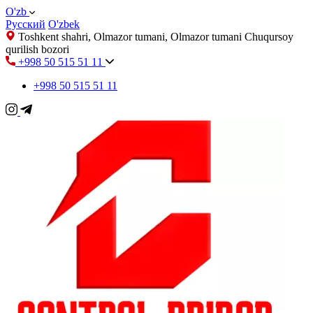
O'zb
Русский
O'zbek
Toshkent shahri, Olmazor tumani, Olmazor tumani Chuqursoy
qurilish bozori
+998 50 515 51 11
+998 50 515 51 11