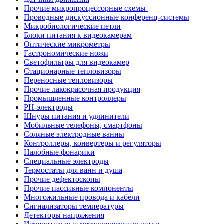
Прочие микропроцессорные схемы
Проводные дискуссионные конференц-системы
Микробиологические петли
Блоки питания к видеокамерам
Оптические микрометры
Гастрономические ножи
Светофильтры для видеокамер
Стационарные тепловизоры
Переносные тепловизоры
Прочие лакокрасочная продукция
Промышленные контроллеры
PH-электроды
Шнуры питания и удлинители
Мобильные телефоны, смартфоны
Соляные электродные ванны
Контроллеры, конвертеры и регуляторы
Налобные фонарики
Специальные электроды
Термостаты для ванн и душа
Прочие дефектоскопы
Прочие пассивные компоненты
Многожильные провода и кабели
Сигнализаторы температуры
Детекторы напряжения