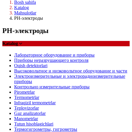
Bosh sahifa
Katalog
Mahsulotlar
PH-электроды
PH-электроды
Katalog
Лабораторное оборудование и приборы
Приборы неразрушающего контроля
Oqish detektorlari
Высоковольтное и низковольтное оборудование и части
Электроизмерительные и электрорадиоизмерительные
приборы
Контрольно измерительные приборы
Pirometrlar
Termometrlar
Infraqizil termometrlar
Teplovizorlar
Gaz analizatorlar
Manometrlar
Tutun hisoblagichlari
Термогигрометры, гигрометры