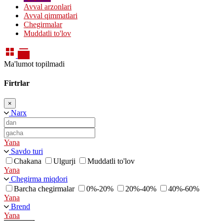
Avval arzonlari
Avval qimmatlari
Chegirmalar
Muddatli to'lov
Ma'lumot topilmadi
Firtrlar
×
Narx
Yana
Savdo turi
Chakana
Ulgurji
Muddatli to'lov
Yana
Chegirma miqdori
Barcha chegirmalar
0%-20%
20%-40%
40%-60%
Yana
Brend
Yana