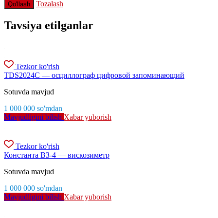
Tozalash
Qo'llash
Tavsiya etilganlar
Tezkor ko'rish
TDS2024C — осциллограф цифровой запоминающий
Sotuvda mavjud
1 000 000
so'm
dan
Mavjudligini bilish
Xabar yuborish
Tezkor ko'rish
Константа ВЗ-4 — вискозиметр
Sotuvda mavjud
1 000 000
so'm
dan
Mavjudligini bilish
Xabar yuborish