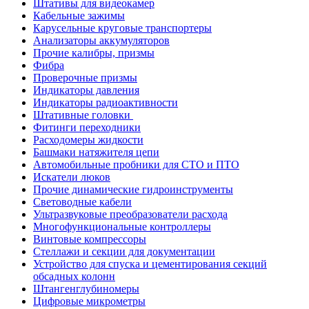
Штативы для видеокамер
Кабельные зажимы
Карусельные круговые транспортеры
Анализаторы аккумуляторов
Прочие калибры, призмы
Фибра
Проверочные призмы
Индикаторы давления
Индикаторы радиоактивности
Штативные головки
Фитинги переходники
Расходомеры жидкости
Башмаки натяжителя цепи
Автомобильные пробники для СТО и ПТО
Искатели люков
Прочие динамические гидроинструменты
Световодные кабели
Ультразвуковые преобразователи расхода
Многофункциональные контроллеры
Винтовые компрессоры
Стеллажи и секции для документации
Устройство для спуска и цементирования секций
обсадных колонн
Штангенглубиномеры
Цифровые микрометры