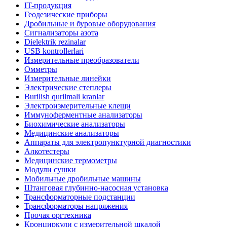
IT-продукция
Геодезические приборы
Дробильные и буровые оборудования
Сигнализаторы азота
Dielektrik rezinalar
USB kontrollerlari
Измерительные преобразователи
Омметры
Измерительные линейки
Электрические степлеры
Burilish qurilmali kranlar
Электроизмерительные клещи
Иммуноферментные анализаторы
Биохимические анализаторы
Медицинские анализаторы
Аппараты для электропунктурной диагностики
Алкотестеры
Медицинские термометры
Модули сушки
Мобильные дробильные машины
Штанговая глубинно-насосная установка
Трансформаторные подстанции
Трансформаторы напряжения
Прочая оргтехника
Кронциркули с измерительной шкалой