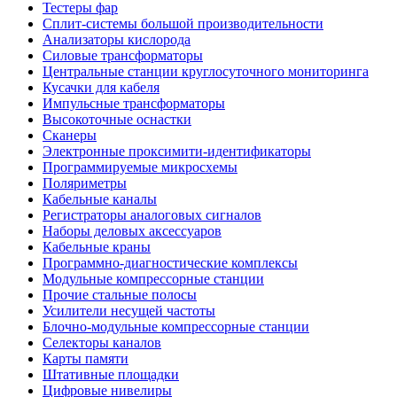
Тестеры фар
Сплит-системы большой производительности
Анализаторы кислорода
Силовые трансформаторы
Центральные станции круглосуточного мониторинга
Кусачки для кабеля
Импульсные трансформаторы
Высокоточные оснастки
Сканеры
Электронные проксимити-идентификаторы
Программируемые микросхемы
Поляриметры
Кабельные каналы
Регистраторы аналоговых сигналов
Наборы деловых аксессуаров
Кабельные краны
Программно-диагностические комплексы
Модульные компрессорные станции
Прочие стальные полосы
Усилители несущей частоты
Блочно-модульные компрессорные станции
Селекторы каналов
Карты памяти
Штативные площадки
Цифровые нивелиры