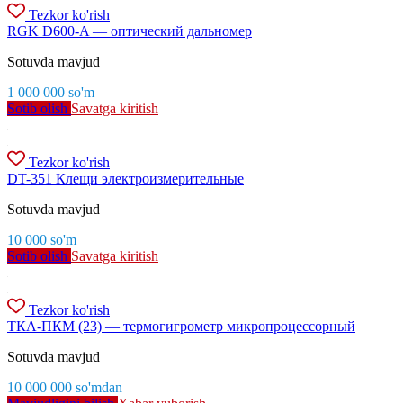
Tezkor ko'rish
RGK D600-A — оптический дальномер
Sotuvda mavjud
1 000 000
so'm
Sotib olish
Savatga kiritish
Tezkor ko'rish
DT-351 Клещи электроизмерительные
Sotuvda mavjud
10 000
so'm
Sotib olish
Savatga kiritish
Tezkor ko'rish
ТКА-ПКМ (23) — термогигрометр микропроцессорный
Sotuvda mavjud
10 000 000
so'm
dan