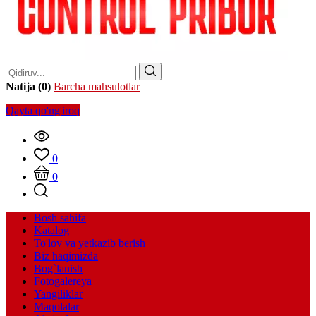
Natija (0)
Barcha mahsulotlar
Qayta qo'ng'iroq
0
0
Bosh sahifa
Katalog
To'lov va yetkazib berish
Biz haqimizda
Bog`lanish
Fotogalereya
Yangiliklar
Maqolalar