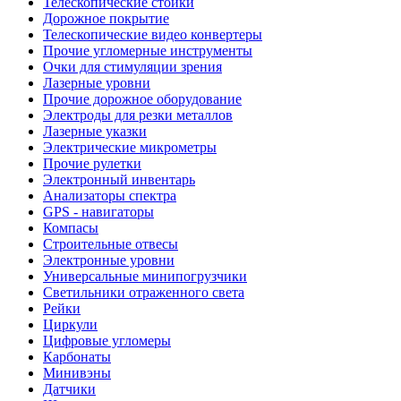
Телескопические стойки
Дорожное покрытие
Телескопические видео конвертеры
Прочие угломерные инструменты
Очки для стимуляции зрения
Лазерные уровни
Прочие дорожное оборудование
Электроды для резки металлов
Лазерные указки
Электрические микрометры
Прочие рулетки
Электронный инвентарь
Анализаторы спектра
GPS - навигаторы
Компасы
Строительные отвесы
Электронные уровни
Универсальные минипогрузчики
Светильники отраженного света
Рейки
Циркули
Цифровые угломеры
Карбонаты
Минивэны
Датчики