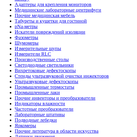
Адаптеры для крепления мониторов
Медицинские лабораторные центрифуги
Прочие медицинская мебель
Табуреты и кушетки для гостиной
pNa-метры
Искатели повреждений изоляции
Фазометры
Шумомеры
Измерительные щупы
Измерители RLC
Производственные столы
Светодиодные светильники
Вихретоковые дефектоскопы
Стенды ультразвуковой очистки инжекторов
Ультразвуковые дефектоскопы
Промышленные термостаты
Промышленные лаки
Прочие инвенторы и преобразователи
Индикаторы влажности
Частотные преобразователи
Лабораторные штативы
Подводные лебедки
Яркомеры
Прочие литература в области искусства
Датчики движения