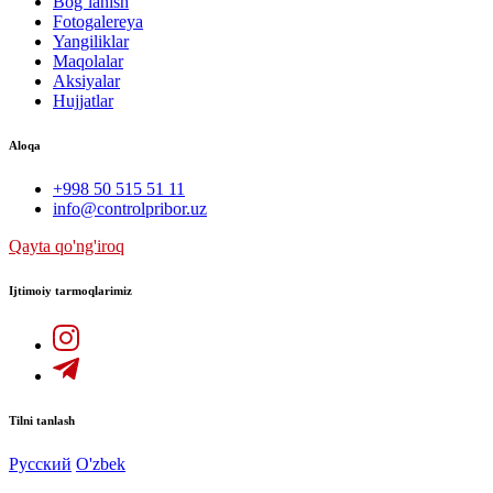
Bog`lanish
Fotogalereya
Yangiliklar
Maqolalar
Aksiyalar
Hujjatlar
Aloqa
+998 50 515 51 11
info@controlpribor.uz
Qayta qo'ng'iroq
Ijtimoiy tarmoqlarimiz
Tilni tanlash
Русский
O'zbek