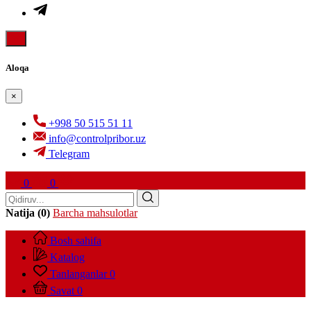
Aloqa
×
+998 50 515 51 11
info@controlpribor.uz
Telegram
0
0
Natija (0)
Barcha mahsulotlar
Bosh sahifa
Katalog
Tanlanganlar
0
Savat
0