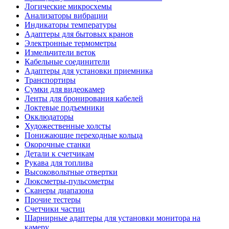
Логические микросхемы
Анализаторы вибрации
Индикаторы температуры
Адаптеры для бытовых кранов
Электронные термометры
Измельчители веток
Кабельные соединители
Адаптеры для установки приемника
Транспортиры
Сумки для видеокамер
Ленты для бронирования кабелей
Локтевые подъемники
Окклюдаторы
Художественные холсты
Понижающие переходные кольца
Окорочные станки
Детали к счетчикам
Рукава для топлива
Высоковольтные отвертки
Люксметры-пульсометры
Сканеры диапазона
Прочие тестеры
Счетчики частиц
Шарнирные адаптеры для установки монитора на
камеру