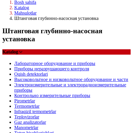
Bosh sahifa
Katalog
Mahsulotlar
Штанговая глубинно-насосная установка
Штанговая глубинно-насосная
установка
Katalog
Лабораторное оборудование и приборы
Приборы неразрушающего контроля
Oqish detektorlari
Высоковольтное и низковольтное оборудование и части
Электроизмерительные и электрорадиоизмерительные
приборы
Контрольно измерительные приборы
Pirometrlar
Termometrlar
Infraqizil termometrlar
Teplovizorlar
Gaz analizatorlar
Manometrlar
Tutun hisoblagichlari