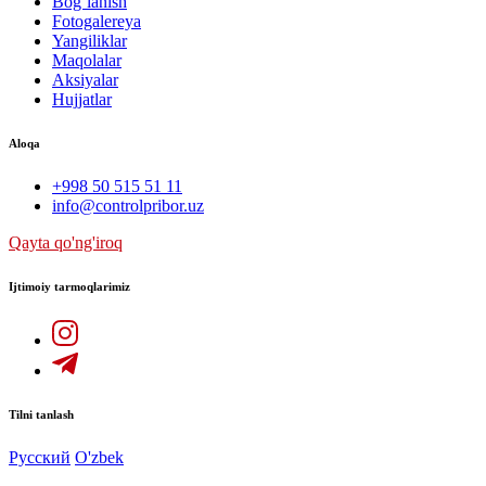
Bog`lanish
Fotogalereya
Yangiliklar
Maqolalar
Aksiyalar
Hujjatlar
Aloqa
+998 50 515 51 11
info@controlpribor.uz
Qayta qo'ng'iroq
Ijtimoiy tarmoqlarimiz
Tilni tanlash
Русский
O'zbek