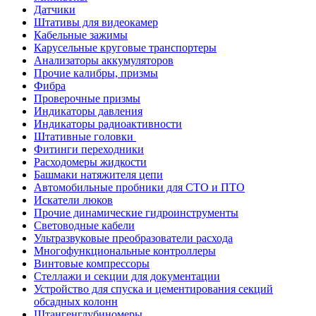
Датчики
Штативы для видеокамер
Кабельные зажимы
Карусельные круговые транспортеры
Анализаторы аккумуляторов
Прочие калибры, призмы
Фибра
Проверочные призмы
Индикаторы давления
Индикаторы радиоактивности
Штативные головки
Фитинги переходники
Расходомеры жидкости
Башмаки натяжителя цепи
Автомобильные пробники для СТО и ПТО
Искатели люков
Прочие динамические гидроинструменты
Световодные кабели
Ультразвуковые преобразователи расхода
Многофункциональные контроллеры
Винтовые компрессоры
Стеллажи и секции для документации
Устройство для спуска и цементирования секций
обсадных колонн
Штангенглубиномеры