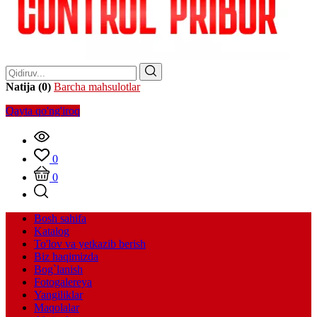
Natija (0)
Barcha mahsulotlar
Qayta qo'ng'iroq
0
0
Bosh sahifa
Katalog
To'lov va yetkazib berish
Biz haqimizda
Bog`lanish
Fotogalereya
Yangiliklar
Maqolalar