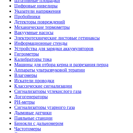
Штативные площадки
Цифровые нивелиры
Указатели напряжения
Пробойники
Детекторы повреждений
Механические термометры
Вакуумные насосы
Электротехнические листовые гетинаксы
Информационные стенды
Устройства для зарядки аккумуляторов
Гигрометры
Калибраторы тока
Машины для отбора керна и разрезания перца
Аппараты ультразвуковой терапии
Влагомеры
Искатели проводки
Классические сигнализации
Сигнализаторы углекислого газа
Логогенераторы
PH-метры
Сигнализаторы угарного газа
Дымовые датчики
Паяльные станции
Бинокли с дальномером
Частотомеры