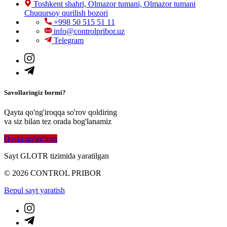
Toshkent shahri, Olmazor tumani, Olmazor tumani
Chuqursoy qurilish bozori
+998 50 515 51 11
info@controlpribor.uz
Telegram
Savollaringiz bormi?
Qayta qo'ng'iroqqa so'rov qoldiring
va siz bilan tez orada bog'lanamiz
Qayta qo'ng'iroq
Sayt GLOTR tizimida yaratilgan
© 2026 CONTROL PRIBOR
Bepul sayt yaratish