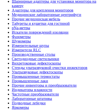
Шарнирные адаптеры для установки монитора на
камеру
Адаптеры для крепления мониторов
Медицинские лабораторные центрифуги
Прочие медицинская мебель
Табуреты и кушетки для гостиной
pNa-метры
Искатели повреждений изоляции
Фазометры
Шумомеры
Измерительные щупы
Измерители RLC
Производственные столы
Светодиодные светильники
Вихретоковые дефектоскопы
Стенды ультразвуковой очистки инжекторов
Ультразвуковые дефектоскопы
Промышленные термостаты
Промышленные лаки
Прочие инвенторы и преобразователи
Индикаторы влажности
Частотные преобразователи
Лабораторные штативы
Подводные лебедки
Яркомеры