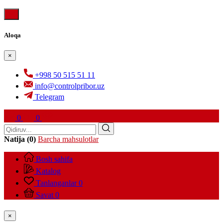
Aloqa
×
+998 50 515 51 11
info@controlpribor.uz
Telegram
0
0
Natija (0)
Barcha mahsulotlar
Bosh sahifa
Katalog
Tanlanganlar
0
Savat
0
×