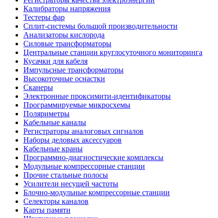
Калибраторы напряжения
Тестеры фар
Сплит-системы большой производительности
Анализаторы кислорода
Силовые трансформаторы
Центральные станции круглосуточного мониторинга
Кусачки для кабеля
Импульсные трансформаторы
Высокоточные оснастки
Сканеры
Электронные проксимити-идентификаторы
Программируемые микросхемы
Поляриметры
Кабельные каналы
Регистраторы аналоговых сигналов
Наборы деловых аксессуаров
Кабельные краны
Программно-диагностические комплексы
Модульные компрессорные станции
Прочие стальные полосы
Усилители несущей частоты
Блочно-модульные компрессорные станции
Селекторы каналов
Карты памяти