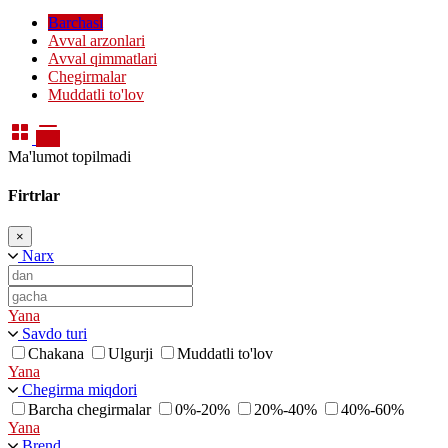
Barchasi
Avval arzonlari
Avval qimmatlari
Chegirmalar
Muddatli to'lov
Ma'lumot topilmadi
Firtrlar
×
Narx
Yana
Savdo turi
Chakana
Ulgurji
Muddatli to'lov
Yana
Chegirma miqdori
Barcha chegirmalar
0%-20%
20%-40%
40%-60%
Yana
Brend