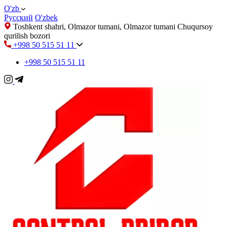
O'zb
Русский
O'zbek
Toshkent shahri, Olmazor tumani, Olmazor tumani Chuqursoy
qurilish bozori
+998 50 515 51 11
+998 50 515 51 11