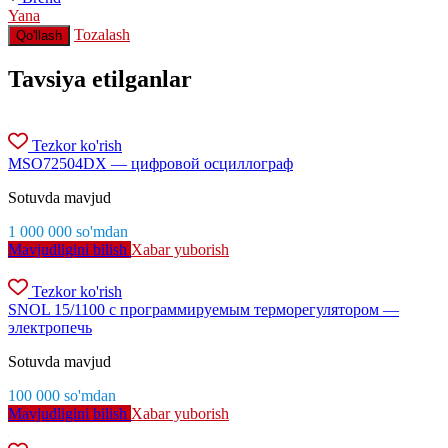
Yana
Tozalash
Qo'llash
Tavsiya etilganlar
Tezkor ko'rish
MSO72504DX — цифровой осциллограф
Sotuvda mavjud
1 000 000
so'm
dan
Mavjudligini bilish
Xabar yuborish
Tezkor ko'rish
SNOL 15/1100 с программируемым терморегулятором —
электропечь
Sotuvda mavjud
100 000
so'm
dan
Mavjudligini bilish
Xabar yuborish