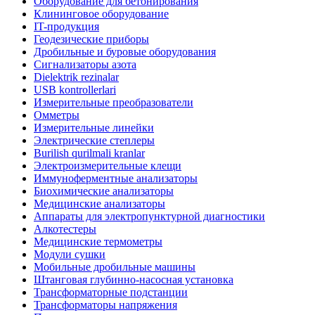
Оборудование для бетонирования
Клининговое оборудование
IT-продукция
Геодезические приборы
Дробильные и буровые оборудования
Сигнализаторы азота
Dielektrik rezinalar
USB kontrollerlari
Измерительные преобразователи
Омметры
Измерительные линейки
Электрические степлеры
Burilish qurilmali kranlar
Электроизмерительные клещи
Иммуноферментные анализаторы
Биохимические анализаторы
Медицинские анализаторы
Аппараты для электропунктурной диагностики
Алкотестеры
Медицинские термометры
Модули сушки
Мобильные дробильные машины
Штанговая глубинно-насосная установка
Трансформаторные подстанции
Трансформаторы напряжения