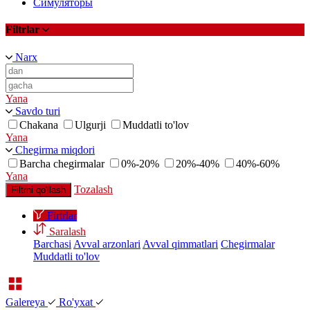
Симуляторы
Filtrlar
Narx
Yana
Savdo turi
Chakana
Ulgurji
Muddatli to'lov
Yana
Chegirma miqdori
Barcha chegirmalar
0%-20%
20%-40%
40%-60%
Yana
Tozalash
Filtrni qo'llash
Firtrlar
Saralash
Barchasi
Avval arzonlari
Avval qimmatlari
Chegirmalar
Muddatli to'lov
Galereya
Ro'yxat