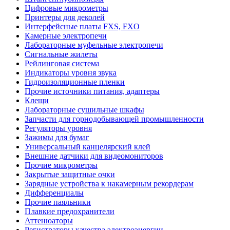
Цифровые микрометры
Принтеры для деколей
Интерфейсные платы FXS, FXO
Камерные электропечи
Лабораторные муфельные электропечи
Сигнальные жилеты
Рейлинговая система
Индикаторы уровня звука
Гидроизоляционные пленки
Прочие источники питания, адаптеры
Клещи
Лабораторные сушильные шкафы
Запчасти для горнодобывающей промышленности
Регуляторы уровня
Зажимы для бумаг
Универсальный канцелярский клей
Внешние датчики для видеомониторов
Прочие микрометры
Закрытые защитные очки
Зарядные устройства к накамерным рекордерам
Дифференциалы
Прочие паяльники
Плавкие предохранители
Аттенюаторы
Регистраторы качества электроэнергии