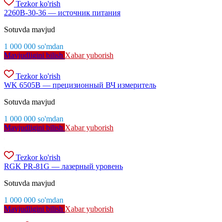
Tezkor ko'rish
2260B-30-36 — источник питания
Sotuvda mavjud
1 000 000
so'm
dan
Mavjudligini bilish
Xabar yuborish
Tezkor ko'rish
WK 6505B — прецизионный ВЧ измеритель
Sotuvda mavjud
1 000 000
so'm
dan
Mavjudligini bilish
Xabar yuborish
Tezkor ko'rish
RGK PR-81G — лазерный уровень
Sotuvda mavjud
1 000 000
so'm
dan
Mavjudligini bilish
Xabar yuborish