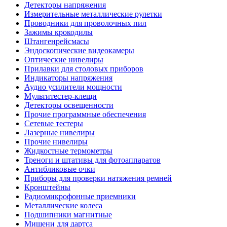
Детекторы напряжения
Измерительные металлические рулетки
Проводники для проволочных пил
Зажимы крокодилы
Штангенрейсмасы
Эндоскопические видеокамеры
Оптические нивелиры
Прилавки для столовых приборов
Индикаторы напряжения
Аудио усилители мощности
Мультитестер-клещи
Детекторы освещенности
Прочие программные обеспечения
Сетевые тестеры
Лазерные нивелиры
Прочие нивелиры
Жидкостные термометры
Треноги и штативы для фотоаппаратов
Антибликовые очки
Приборы для проверки натяжения ремней
Кронштейны
Радиомикрофонные приемники
Металлические колеса
Подшипники магнитные
Мишени для дартса