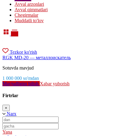
Avval arzonlari
Avval qimmatlari
Chegirmalar
Muddatli to'lov
Tezkor ko'rish
RGK MD-20 — металлоискатель
Sotuvda mavjud
1 000 000
so'm
dan
Mavjudligini bilish
Xabar yuborish
Firtrlar
×
Narx
Yana