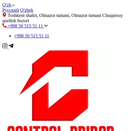
O'zb
Русский
O'zbek
Toshkent shahri, Olmazor tumani, Olmazor tumani Chuqursoy
qurilish bozori
+998 50 515 51 11
+998 50 515 51 11