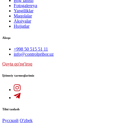
Bog`lanish
Fotogalereya
Yangiliklar
Maqolalar
Aksiyalar
Hujjatlar
Aloqa
+998 50 515 51 11
info@controlpribor.uz
Qayta qo'ng'iroq
Ijtimoiy tarmoqlarimiz
Tilni tanlash
Русский
O'zbek