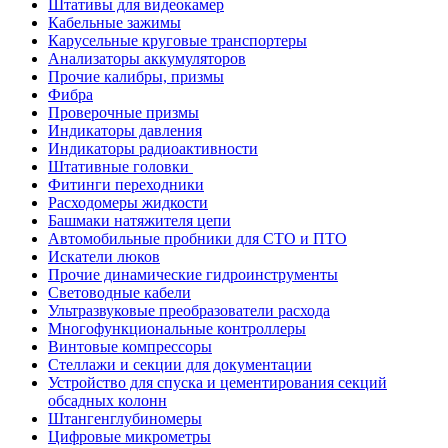
Штативы для видеокамер
Кабельные зажимы
Карусельные круговые транспортеры
Анализаторы аккумуляторов
Прочие калибры, призмы
Фибра
Проверочные призмы
Индикаторы давления
Индикаторы радиоактивности
Штативные головки
Фитинги переходники
Расходомеры жидкости
Башмаки натяжителя цепи
Автомобильные пробники для СТО и ПТО
Искатели люков
Прочие динамические гидроинструменты
Световодные кабели
Ультразвуковые преобразователи расхода
Многофункциональные контроллеры
Винтовые компрессоры
Стеллажи и секции для документации
Устройство для спуска и цементирования секций
обсадных колонн
Штангенглубиномеры
Цифровые микрометры