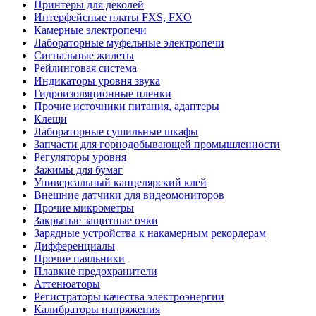
Принтеры для деколей
Интерфейсные платы FXS, FXO
Камерные электропечи
Лабораторные муфельные электропечи
Сигнальные жилеты
Рейлинговая система
Индикаторы уровня звука
Гидроизоляционные пленки
Прочие источники питания, адаптеры
Клещи
Лабораторные сушильные шкафы
Запчасти для горнодобывающей промышленности
Регуляторы уровня
Зажимы для бумаг
Универсальный канцелярский клей
Внешние датчики для видеомониторов
Прочие микрометры
Закрытые защитные очки
Зарядные устройства к накамерным рекордерам
Дифференциалы
Прочие паяльники
Плавкие предохранители
Аттенюаторы
Регистраторы качества электроэнергии
Калибраторы напряжения