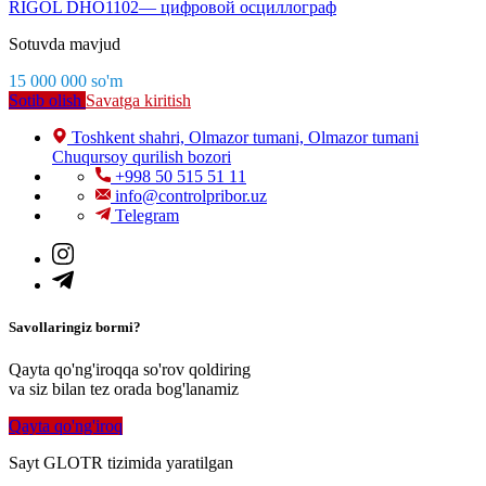
RIGOL DHO1102— цифровой осциллограф
Sotuvda mavjud
15 000 000
so'm
Sotib olish
Savatga kiritish
Toshkent shahri, Olmazor tumani, Olmazor tumani
Chuqursoy qurilish bozori
+998 50 515 51 11
info@controlpribor.uz
Telegram
Savollaringiz bormi?
Qayta qo'ng'iroqqa so'rov qoldiring
va siz bilan tez orada bog'lanamiz
Qayta qo'ng'iroq
Sayt GLOTR tizimida yaratilgan