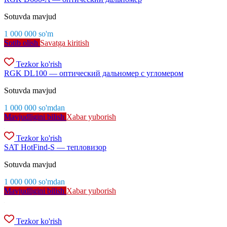
Sotuvda mavjud
1 000 000
so'm
Sotib olish
Savatga kiritish
Tezkor ko'rish
RGK DL100 — оптический дальномер с угломером
Sotuvda mavjud
1 000 000
so'm
dan
Mavjudligini bilish
Xabar yuborish
Tezkor ko'rish
SAT HotFind-S — тепловизор
Sotuvda mavjud
1 000 000
so'm
dan
Mavjudligini bilish
Xabar yuborish
Tezkor ko'rish