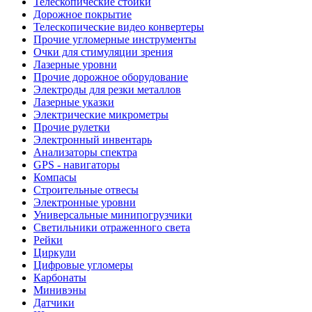
Телескопические стойки
Дорожное покрытие
Телескопические видео конвертеры
Прочие угломерные инструменты
Очки для стимуляции зрения
Лазерные уровни
Прочие дорожное оборудование
Электроды для резки металлов
Лазерные указки
Электрические микрометры
Прочие рулетки
Электронный инвентарь
Анализаторы спектра
GPS - навигаторы
Компасы
Строительные отвесы
Электронные уровни
Универсальные минипогрузчики
Светильники отраженного света
Рейки
Циркули
Цифровые угломеры
Карбонаты
Минивэны
Датчики