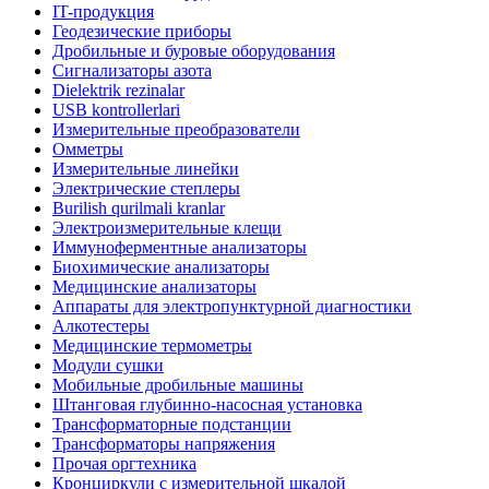
IT-продукция
Геодезические приборы
Дробильные и буровые оборудования
Сигнализаторы азота
Dielektrik rezinalar
USB kontrollerlari
Измерительные преобразователи
Омметры
Измерительные линейки
Электрические степлеры
Burilish qurilmali kranlar
Электроизмерительные клещи
Иммуноферментные анализаторы
Биохимические анализаторы
Медицинские анализаторы
Аппараты для электропунктурной диагностики
Алкотестеры
Медицинские термометры
Модули сушки
Мобильные дробильные машины
Штанговая глубинно-насосная установка
Трансформаторные подстанции
Трансформаторы напряжения
Прочая оргтехника
Кронциркули с измерительной шкалой