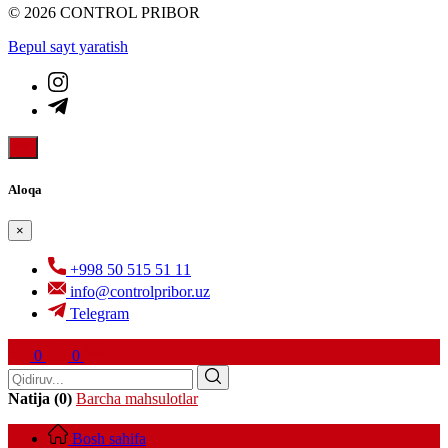
© 2026 CONTROL PRIBOR
Bepul sayt yaratish
Aloqa
×
+998 50 515 51 11
info@controlpribor.uz
Telegram
0
0
Natija (0)
Barcha mahsulotlar
Bosh sahifa