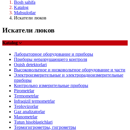
Bosh sahifa
Katalog
Mahsulotlar
Искатели люков
Искатели люков
Katalog
Лабораторное оборудование и приборы
Приборы неразрушающего контроля
Oqish detektorlari
Высоковольтное и низковольтное оборудование и части
Электроизмерительные и электрорадиоизмерительные
приборы
Контрольно измерительные приборы
Pirometrlar
Termometrlar
Infraqizil termometrlar
Teplovizorlar
Gaz analizatorlar
Manometrlar
Tutun hisoblagichlari
Термогигрометры, гигрометры