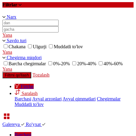
Filtrlar
Narx
Yana
Savdo turi
Chakana
Ulgurji
Muddatli to'lov
Yana
Chegirma miqdori
Barcha chegirmalar
0%-20%
20%-40%
40%-60%
Yana
Tozalash
Filtrni qo'llash
Firtrlar
Saralash
Barchasi
Avval arzonlari
Avval qimmatlari
Chegirmalar
Muddatli to'lov
Galereya
Ro'yxat
Barchasi