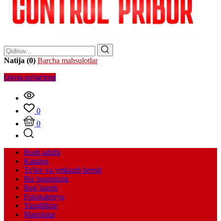
Natija (0)
Barcha mahsulotlar
Qayta qo'ng'iroq
0
0
Bosh sahifa
Katalog
To'lov va yetkazib berish
Biz haqimizda
Bog`lanish
Fotogalereya
Yangiliklar
Maqolalar