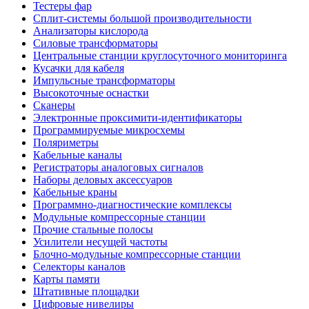
Тестеры фар
Сплит-системы большой производительности
Анализаторы кислорода
Силовые трансформаторы
Центральные станции круглосуточного мониторинга
Кусачки для кабеля
Импульсные трансформаторы
Высокоточные оснастки
Сканеры
Электронные проксимити-идентификаторы
Программируемые микросхемы
Поляриметры
Кабельные каналы
Регистраторы аналоговых сигналов
Наборы деловых аксессуаров
Кабельные краны
Программно-диагностические комплексы
Модульные компрессорные станции
Прочие стальные полосы
Усилители несущей частоты
Блочно-модульные компрессорные станции
Селекторы каналов
Карты памяти
Штативные площадки
Цифровые нивелиры