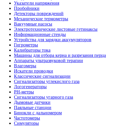
Указатели напряжения
Пробойники
Детекторы повреждений
Механические термометры
Вакуумные насосы
Электротехнические листовые гетинаксы
Информационные стенды
Устройства для зарядки аккумуляторов
Гигрометры
Калибраторы тока
Машины для отбора керна и разрезания перца
Аппараты ультразвуковой терапии
Влагомеры
Искатели проводки
Классические сигнализации
Сигнализаторы углекислого газа
Логогенераторы
PH-метры
Сигнализаторы угарного газа
Дымовые датчики
Паяльные станции
Бинокли с дальномером
Частотомеры
Симуляторы