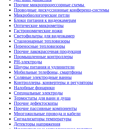
Прочие микропроцессорные схемы
Проводные дискуссионные конференц-системы
Микробиологические петли
Блоки питания к видеокамерам
Оптические микрометры
Гастрономические ножи
Светофильтры для видеокамер
Стационарные тепловизоры
Переносные тепловизоры
Прочие лакокрасочная продукция
Промышленные контроллеры
PH-электроды
Шнуры питания и удлинители
Мобильные телефоны, смартфоны
Соляные электродные ванны
Контроллеры, конвертеры и регуляторы
Налобные фонарики
Специальные электроды
Термостаты для ванн и душа
Прочие дефектоскопы
Прочие пассивные компоненты
Многожильные провода и кабели
Сигнализаторы температуры
Детекторы напряжения