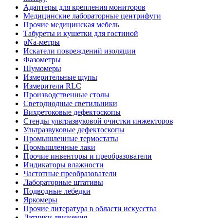
Адаптеры для крепления мониторов
Медицинские лабораторные центрифуги
Прочие медицинская мебель
Табуреты и кушетки для гостиной
pNa-метры
Искатели повреждений изоляции
Фазометры
Шумомеры
Измерительные щупы
Измерители RLC
Производственные столы
Светодиодные светильники
Вихретоковые дефектоскопы
Стенды ультразвуковой очистки инжекторов
Ультразвуковые дефектоскопы
Промышленные термостаты
Промышленные лаки
Прочие инвенторы и преобразователи
Индикаторы влажности
Частотные преобразователи
Лабораторные штативы
Подводные лебедки
Яркомеры
Прочие литература в области искусства
Датчики движения