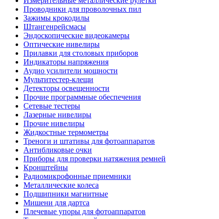
Измерительные металлические рулетки
Проводники для проволочных пил
Зажимы крокодилы
Штангенрейсмасы
Эндоскопические видеокамеры
Оптические нивелиры
Прилавки для столовых приборов
Индикаторы напряжения
Аудио усилители мощности
Мультитестер-клещи
Детекторы освещенности
Прочие программные обеспечения
Сетевые тестеры
Лазерные нивелиры
Прочие нивелиры
Жидкостные термометры
Треноги и штативы для фотоаппаратов
Антибликовые очки
Приборы для проверки натяжения ремней
Кронштейны
Радиомикрофонные приемники
Металлические колеса
Подшипники магнитные
Мишени для дартса
Плечевые упоры для фотоаппаратов