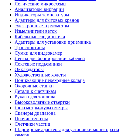
Логические микросхемы
Анализаторы вибрации
Индикаторы температуры
Адаптеры для бытовых кранов
Электронные термометры
Измельчители веток
Кабельные соединители
Адаптеры для установки приемника
Транспортиры
Сумки для видеокамер
Ленты для бронирования кабелей
Локтевые подъемники
Окклюдаторы
Художественные холсты
Понижающие переходные кольца
Окорочные станки
Детали к счетчикам
Рукава для топлива
Высоковольтные отвертки
Люксметры-пульсометры
Сканеры диапазона
Прочие тестеры
Счетчики частиц
Шарнирные адаптеры для установки монитора на
камеру