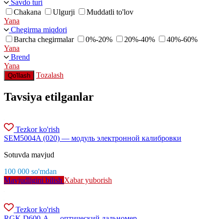
Savdo turi
Chakana
Ulgurji
Muddatli to'lov
Yana
Chegirma miqdori
Barcha chegirmalar
0%-20%
20%-40%
40%-60%
Yana
Brend
Yana
Tozalash
Qo'llash
Tavsiya etilganlar
Tezkor ko'rish
SEM5004A (020) — модуль электронной калибровки
Sotuvda mavjud
100 000
so'm
dan
Mavjudligini bilish
Xabar yuborish
Tezkor ko'rish
RGK D600-A — оптический дальномер