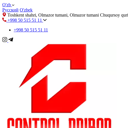
O'zb
Русский
O'zbek
Toshkent shahri, Olmazor tumani, Olmazor tumani Chuqursoy quri
+998 50 515 51 11
+998 50 515 51 11