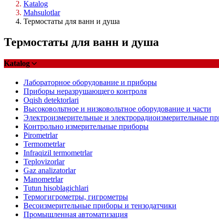
Katalog
Mahsulotlar
Термостаты для ванн и душа
Термостаты для ванн и душа
Katalog
Лабораторное оборудование и приборы
Приборы неразрушающего контроля
Oqish detektorlari
Высоковольтное и низковольтное оборудование и части
Электроизмерительные и электрорадиоизмерительные п
Контрольно измерительные приборы
Pirometrlar
Termometrlar
Infraqizil termometrlar
Teplovizorlar
Gaz analizatorlar
Manometrlar
Tutun hisoblagichlari
Термогигрометры, гигрометры
Весоизмерительные приборы и тензодатчики
Промышленная автоматизация