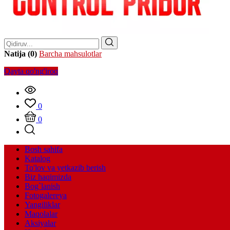
Natija (0)
Barcha mahsulotlar
Qayta qo'ng'iroq
0
0
Bosh sahifa
Katalog
To'lov va yetkazib berish
Biz haqimizda
Bog`lanish
Fotogalereya
Yangiliklar
Maqolalar
Aksiyalar