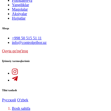
Fotogalereya
Yangiliklar
Maqolalar
Aksiyalar
Hujjatlar
Aloqa
+998 50 515 51 11
info@controlpribor.uz
Qayta qo'ng'iroq
Ijtimoiy tarmoqlarimiz
Tilni tanlash
Русский
O'zbek
Bosh sahifa