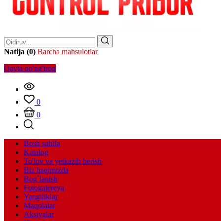
Natija (0)
Barcha mahsulotlar
Qayta qo'ng'iroq
0
0
Bosh sahifa
Katalog
To'lov va yetkazib berish
Biz haqimizda
Bog`lanish
Fotogalereya
Yangiliklar
Maqolalar
Aksiyalar