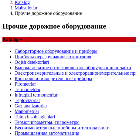
Katalog
Mahsulotlar
Прочие дорожное оборудование
Прочие дорожное оборудование
Katalog
Лабораторное оборудование и приборы
Приборы неразрушающего контроля
Oqish detektorlari
Высоковольтное и низковольтное оборудование и части
Электроизмерительные и электрорадиоизмерительные п
Контрольно измерительные приборы
Pirometrlar
Termometrlar
Infraqizil termometrlar
Teplovizorlar
Gaz analizatorlar
Manometrlar
Tutun hisoblagichlari
Термогигрометры, гигрометры
Весоизмерительные приборы и тензодатчики
Промышленная автоматизация