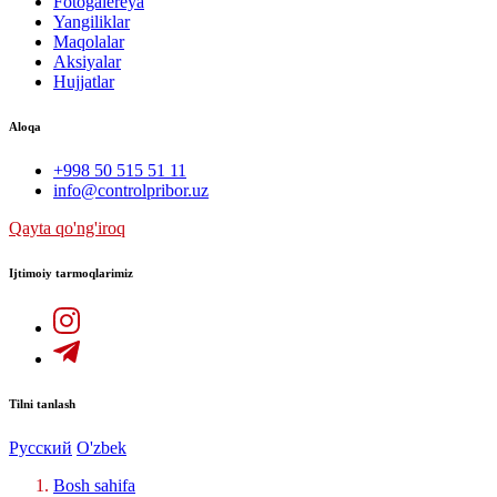
Fotogalereya
Yangiliklar
Maqolalar
Aksiyalar
Hujjatlar
Aloqa
+998 50 515 51 11
info@controlpribor.uz
Qayta qo'ng'iroq
Ijtimoiy tarmoqlarimiz
Tilni tanlash
Русский
O'zbek
Bosh sahifa