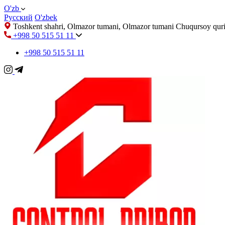
O'zb
Русский
O'zbek
Toshkent shahri, Olmazor tumani, Olmazor tumani Chuqursoy quri
+998 50 515 51 11
+998 50 515 51 11