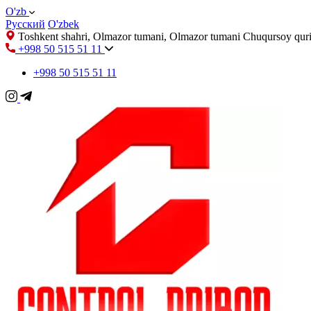
O'zb
Русский
O'zbek
Toshkent shahri, Olmazor tumani, Olmazor tumani Chuqursoy quri
+998 50 515 51 11
+998 50 515 51 11