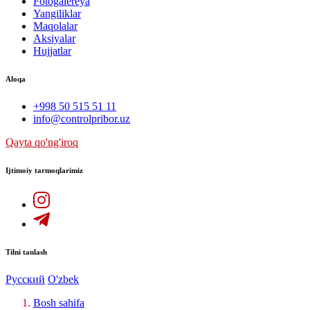
Fotogalereya
Yangiliklar
Maqolalar
Aksiyalar
Hujjatlar
Aloqa
+998 50 515 51 11
info@controlpribor.uz
Qayta qo'ng'iroq
Ijtimoiy tarmoqlarimiz
Tilni tanlash
Русский
O'zbek
Bosh sahifa