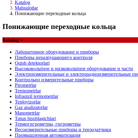
Katalog
Mahsulotlar
Понижающие переходные кольца
Понижающие переходные кольца
Katalog
Лабораторное оборудование и приборы
Приборы неразрушающего контроля
Oqish detektorlari
Высоковольтное и низковольтное оборудование и части
Электроизмерительные и электрорадиоизмерительные п
Контрольно измерительные приборы
Pirometrlar
Termometrlar
Infraqizil termometrlar
Teplovizorlar
Gaz analizatorlar
Manometrlar
Tutun hisoblagichlari
Термогигрометры, гигрометры
Весоизмерительные приборы и тензодатчики
Промышленная автоматизация