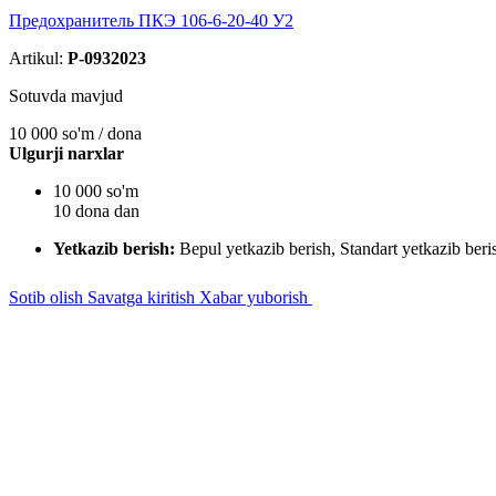
Предохранитель ПКЭ 106-6-20-40 У2
Artikul:
P-0932023
Sotuvda mavjud
10 000
so'm / dona
Ulgurji narxlar
10 000 so'm
10 dona dan
Yetkazib berish:
Bepul yetkazib berish, Standart yetkazib beri
Sotib olish
Savatga kiritish
Xabar yuborish