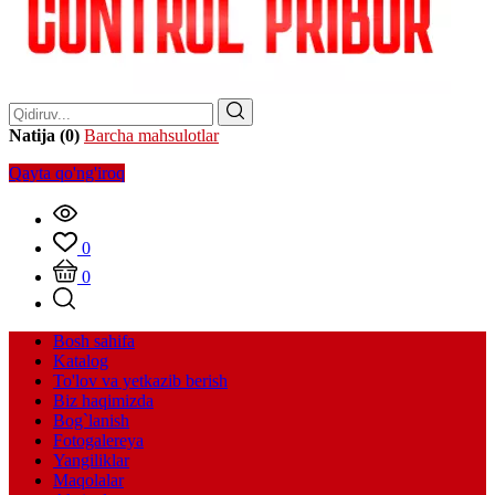
Natija (0)
Barcha mahsulotlar
Qayta qo'ng'iroq
0
0
Bosh sahifa
Katalog
To'lov va yetkazib berish
Biz haqimizda
Bog`lanish
Fotogalereya
Yangiliklar
Maqolalar