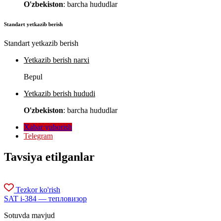
O'zbekiston
: barcha hududlar
Standart yetkazib berish
Standart yetkazib berish
Yetkazib berish narxi
Bepul
Yetkazib berish hududi
O'zbekiston
: barcha hududlar
Xabar yuborish
Telegram
Tavsiya etilganlar
Tezkor ko'rish
SAT i-384 — тепловизор
Sotuvda mavjud