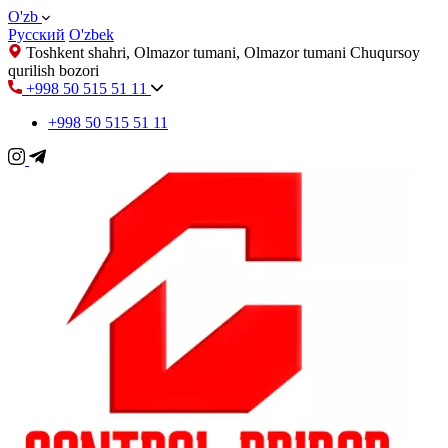
O'zb
Русский
O'zbek
Toshkent shahri, Olmazor tumani, Olmazor tumani Chuqursoy
qurilish bozori
+998 50 515 51 11
+998 50 515 51 11