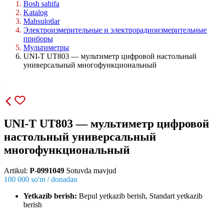
Bosh sahifa
Katalog
Mahsulotlar
Электроизмерительные и электрорадиоизмерительные
приборы
Мультиметры
UNI-T UT803 — мультиметр цифровой настольный
универсальный многофункциональный
UNI-T UT803 — мультиметр цифровой
настольный универсальный
многофункциональный
Artikul:
P-0991049
Sotuvda mavjud
100 000
so'm / dona
dan
Yetkazib berish:
Bepul yetkazib berish, Standart yetkazib
berish