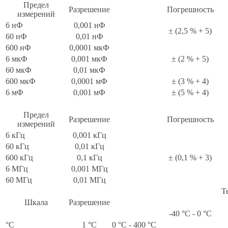
Предел
Разрешение
Погрешность
измерений
6 нФ
0,001 нФ
± (2,5 % + 5)
60 нФ
0,01 нФ
600 нФ
0,0001 мкФ
6 мкФ
0,001 мкФ
± (2 % + 5)
60 мкФ
0,01 мкФ
600 мкФ
0,0001 мФ
± (3 % + 4)
6 мФ
0,001 мФ
± (5 % + 4)
Предел
Разрешение
Погрешность
измерений
6 кГц
0,001 кГц
60 кГц
0,01 кГц
600 кГц
0,1 кГц
± (0,1 % + 3)
6 МГц
0,001 МГц
60 МГц
0,01 МГц
Т
Шкала
Разрешение
-40 °С - 0 °С
°C
1 °C
0 °С - 400 °С