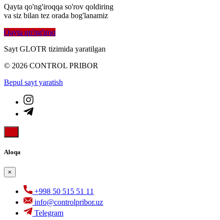
Qayta qo'ng'iroqqa so'rov qoldiring
va siz bilan tez orada bog'lanamiz
Qayta qo'ng'iroq
Sayt GLOTR tizimida yaratilgan
© 2026 CONTROL PRIBOR
Bepul sayt yaratish
Aloqa
×
+998 50 515 51 11
info@controlpribor.uz
Telegram