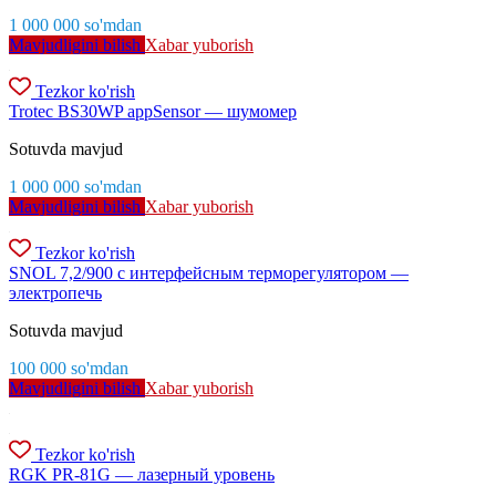
1 000 000
so'm
dan
Mavjudligini bilish
Xabar yuborish
Tezkor ko'rish
Trotec BS30WP appSensor — шумомер
Sotuvda mavjud
1 000 000
so'm
dan
Mavjudligini bilish
Xabar yuborish
Tezkor ko'rish
SNOL 7,2/900 с интерфейсным терморегулятором —
электропечь
Sotuvda mavjud
100 000
so'm
dan
Mavjudligini bilish
Xabar yuborish
Tezkor ko'rish
RGK PR-81G — лазерный уровень