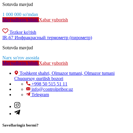
Sotuvda mavjud
1 000 000
so'm
dan
Mavjudligini bilish
Xabar yuborish
Tezkor ko'rish
IR-67 Инфракрасный термометр (пирометр)
Sotuvda mavjud
Narx so'rov asosida
Mavjudligini bilish
Xabar yuborish
Toshkent shahri, Olmazor tumani, Olmazor tumani
Chuqursoy qurilish bozori
+998 50 515 51 11
info@controlpribor.uz
Telegram
Savollaringiz bormi?