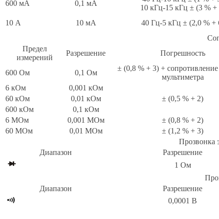
600 мА
0,1 мА
10 кГц-15 кГц ± (3 % + 
10 А
10 мА
40 Гц-5 кГц ± (2,0 % + 
Со
Предел
Разрешение
Погрешность
измерений
± (0,8 % + 3) + сопротивлени
600 Ом
0,1 Ом
мультиметра
6 кОм
0,001 кОм
60 кОм
0,01 кОм
± (0,5 % + 2)
600 кОм
0,1 кОм
6 МОм
0,001 МОм
± (0,8 % + 2)
60 МОм
0,01 МОм
± (1,2 % + 3)
Прозвонка 
Диапазон
Разрешение
1 Ом
Про
Диапазон
Разрешение
0,0001 В