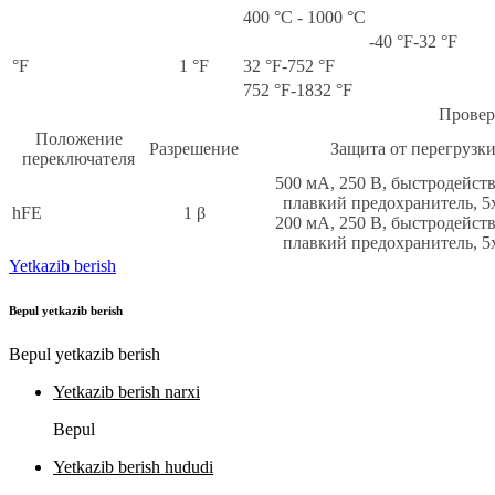
400 °С - 1000 °С
-40 °F-32 °F
°F
1 °F
32 °F-752 °F
752 °F-1832 °F
Провер
Положение
Разрешение
Защита от перегрузк
переключателя
500 мА, 250 В, быстродейс
плавкий предохранитель, 5
hFE
1 β
200 мА, 250 В, быстродейс
плавкий предохранитель, 5
Yetkazib berish
Bepul yetkazib berish
Bepul yetkazib berish
Yetkazib berish narxi
Bepul
Yetkazib berish hududi