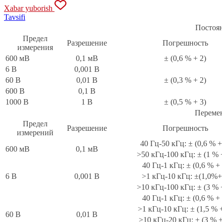
Xabar yuborish
Tavsifi
Постоя
Предел
Разрешение
Погрешность
измерения
600 мВ
0,1 мВ
± (0,6 % + 2)
6 В
0,001 В
60 В
0,01 В
± (0,3 % + 2)
600 В
0,1 В
1000 В
1 В
± (0,5 % + 3)
Переме
Предел
Разрешение
Погрешность
измерений
40 Гц-50 кГц: ± (0,6 % +
600 мВ
0,1 мВ
>50 кГц-100 кГц: ± (1 % 
40 Гц-1 кГц: ± (0,6 % + 
6 В
0,001 В
>1 кГц-10 кГц: ±(1,0%+
>10 кГц-100 кГц: ± (3 % 
40 Гц-1 кГц: ± (0,6 % + 
>1 кГц-10 кГц: ± (1,5 % 
60 В
0,01 В
>10 кГц-20 кГц: ± (3 % +