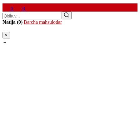
0
0
Natija (0)
Barcha mahsulotlar
×
...