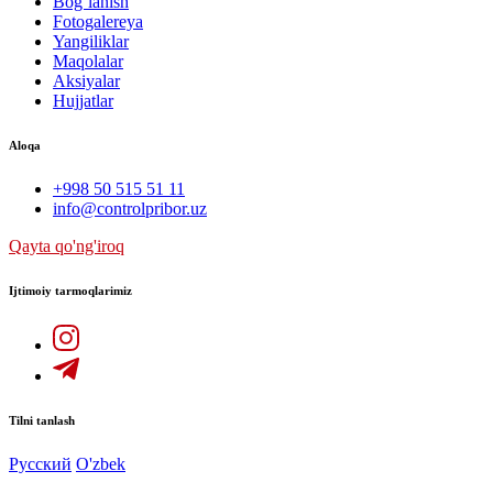
Bog`lanish
Fotogalereya
Yangiliklar
Maqolalar
Aksiyalar
Hujjatlar
Aloqa
+998 50 515 51 11
info@controlpribor.uz
Qayta qo'ng'iroq
Ijtimoiy tarmoqlarimiz
Tilni tanlash
Русский
O'zbek