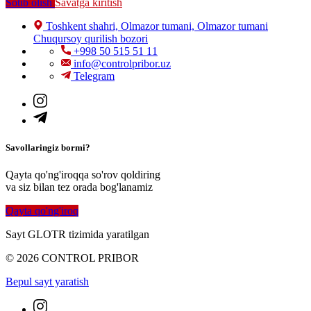
Sotib olish
Savatga kiritish
Toshkent shahri, Olmazor tumani, Olmazor tumani
Chuqursoy qurilish bozori
+998 50 515 51 11
info@controlpribor.uz
Telegram
Savollaringiz bormi?
Qayta qo'ng'iroqqa so'rov qoldiring
va siz bilan tez orada bog'lanamiz
Qayta qo'ng'iroq
Sayt GLOTR tizimida yaratilgan
© 2026 CONTROL PRIBOR
Bepul sayt yaratish