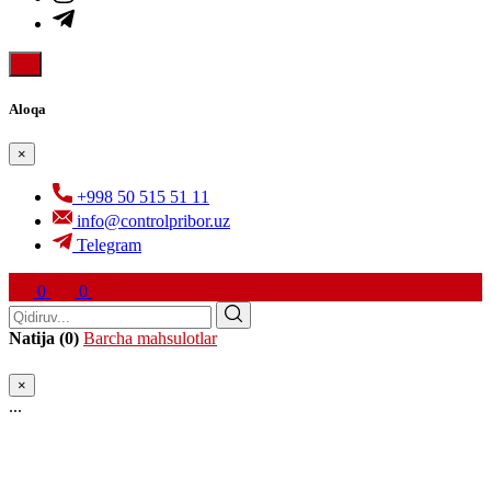
Aloqa
×
+998 50 515 51 11
info@controlpribor.uz
Telegram
0
0
Natija (0)
Barcha mahsulotlar
×
...