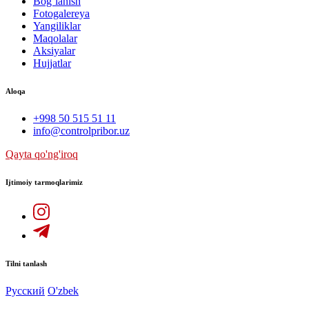
Bog`lanish
Fotogalereya
Yangiliklar
Maqolalar
Aksiyalar
Hujjatlar
Aloqa
+998 50 515 51 11
info@controlpribor.uz
Qayta qo'ng'iroq
Ijtimoiy tarmoqlarimiz
Tilni tanlash
Русский
O'zbek