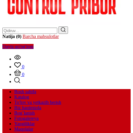
Natija (0)
Barcha mahsulotlar
Qayta qo'ng'iroq
0
0
Bosh sahifa
Katalog
To'lov va yetkazib berish
Biz haqimizda
Bog`lanish
Fotogalereya
Yangiliklar
Maqolalar