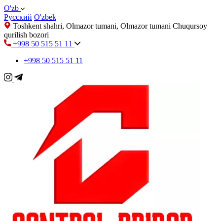
O'zb
Русский
O'zbek
Toshkent shahri, Olmazor tumani, Olmazor tumani Chuqursoy
qurilish bozori
+998 50 515 51 11
+998 50 515 51 11