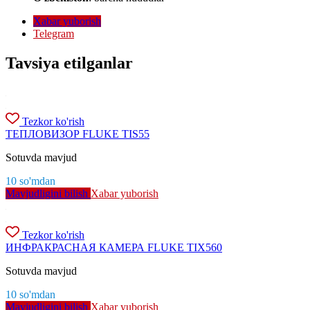
Xabar yuborish
Telegram
Tavsiya etilganlar
Tezkor ko'rish
ТЕПЛОВИЗОР FLUKE TIS55
Sotuvda mavjud
10
so'm
dan
Mavjudligini bilish
Xabar yuborish
Tezkor ko'rish
ИНФРАКРАСНАЯ КАМЕРА FLUKE TIX560
Sotuvda mavjud
10
so'm
dan
Mavjudligini bilish
Xabar yuborish