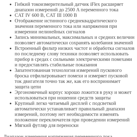
Гибкий токоизмерительный датчик iFlex расширяет
диапазон измерений до 2500 A переменного тока
CAT IV 600 В, CAT III 1000 В
Отображение истинного среднеквадратического
значения переменного тока или напряжения при
измерении нелинейных сигналов
Запись минимальных, максимальных и средних величин
позволяет автоматически сохранять колебания значений
Встроенный фильтр низких частот и обработка сигналов
по последнему слову техники позволяет использовать
прибор в средах с сильными электрическими помехами
и предоставлять стабильные показания
Запатентованная технология измерений пускового
броска отфильтровывает помехи и измеряет пусковой
ток двигателя точно так же, как его воспринимает
защита цепи
Эргономичный корпус хорошо ложится в руку и может
использоваться при ношении средств защиты
Крупный легко читаемый дисплей с подсветкой
автоматически устанавливает правильный диапазон
измерений, поэтому нет необходимости изменять
положение переключателя при проведении измерений
Мягкий футляр для переноски
Диапазон измерения напряжения переменного тока