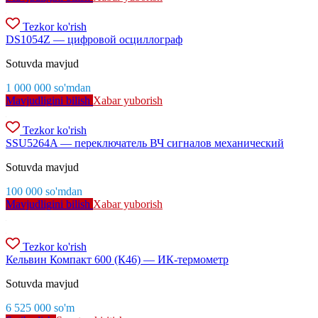
Tezkor ko'rish
DS1054Z — цифровой осциллограф
Sotuvda mavjud
1 000 000
so'm
dan
Mavjudligini bilish
Xabar yuborish
Tezkor ko'rish
SSU5264A — переключатель ВЧ сигналов механический
Sotuvda mavjud
100 000
so'm
dan
Mavjudligini bilish
Xabar yuborish
Tezkor ko'rish
Кельвин Компакт 600 (К46) — ИК-термометр
Sotuvda mavjud
6 525 000
so'm