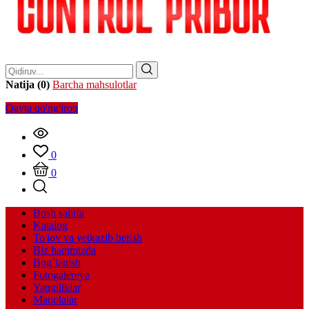
Natija (0)
Barcha mahsulotlar
Qayta qo'ng'iroq
0
0
Bosh sahifa
Katalog
To'lov va yetkazib berish
Biz haqimizda
Bog`lanish
Fotogalereya
Yangiliklar
Maqolalar