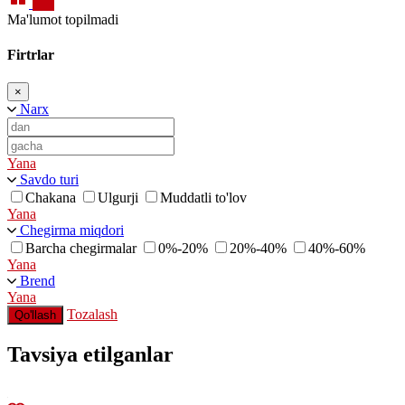
Ma'lumot topilmadi
Firtrlar
×
Narx
Yana
Savdo turi
Chakana
Ulgurji
Muddatli to'lov
Yana
Chegirma miqdori
Barcha chegirmalar
0%-20%
20%-40%
40%-60%
Yana
Brend
Yana
Tozalash
Qo'llash
Tavsiya etilganlar