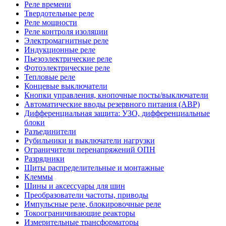
Реле времени
Твердотельные реле
Реле мощности
Реле контроля изоляции
Электромагнитные реле
Индукционные реле
Пьезоэлектрические реле
Фотоэлектрические реле
Тепловые реле
Концевые выключатели
Кнопки управления, кнопочные посты/выключатели
Автоматические вводы резервного питания (АВР)
Дифференциальная защита: УЗО, дифференциальные
блоки
Разъединители
Рубильники и выключатели нагрузки
Ограничители перенапряжений ОПН
Разрядники
Щиты распределительные и монтажные
Клеммы
Шины и аксессуары для шин
Преобразователи частоты, приводы
Импульсные реле, блокировочные реле
Токоограничивающие реакторы
Измерительные трансформаторы