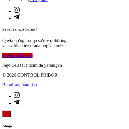
Savollaringiz bormi?
Qayta qo'ng'iroqqa so'rov qoldiring
va siz bilan tez orada bog'lanamiz
Qayta qo'ng'iroq
Sayt GLOTR tizimida yaratilgan
© 2026 CONTROL PRIBOR
Bepul sayt yaratish
Aloqa