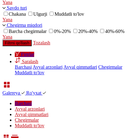
Yana
Savdo turi
Chakana
Ulgurji
Muddatli to'lov
Yana
Chegirma miqdori
Barcha chegirmalar
0%-20%
20%-40%
40%-60%
Yana
Tozalash
Filtrni qo'llash
Firtrlar
Saralash
Barchasi
Avval arzonlari
Avval qimmatlari
Chegirmalar
Muddatli to'lov
Galereya
Ro'yxat
Barchasi
Avval arzonlari
Avval qimmatlari
Chegirmalar
Muddatli to'lov