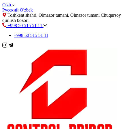
O'zb
Русский
O'zbek
Toshkent shahri, Olmazor tumani, Olmazor tumani Chuqursoy
qurilish bozori
+998 50 515 51 11
+998 50 515 51 11