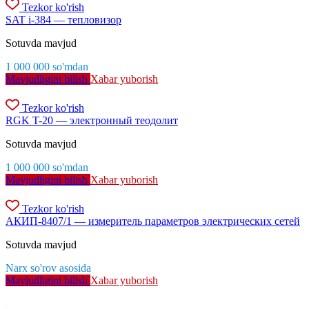
Tezkor ko'rish
SAT i-384 — тепловизор
Sotuvda mavjud
1 000 000
so'm
dan
Mavjudligini bilish
Xabar yuborish
Tezkor ko'rish
RGK T-20 — электронный теодолит
Sotuvda mavjud
1 000 000
so'm
dan
Mavjudligini bilish
Xabar yuborish
Tezkor ko'rish
АКИП-8407/1 — измеритель параметров электрических сетей
Sotuvda mavjud
Narx so'rov asosida
Mavjudligini bilish
Xabar yuborish