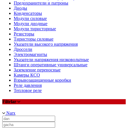
Предохранители и патроны
Диоды
Конденсаторы
Модули силовые
Модули диодные
Модули тиристорные
Резисторы
Тиристоры силовые
Указатели высокого напряжения
Дроссели
Электромагниты
Указатели напряжения низковольтные
Штанги оперативные универсальные
Заземление переносные
Камеры КСО
Взрывозащищенные коробки
Реле давления
Тепловое реле
Filtrlar
Narx