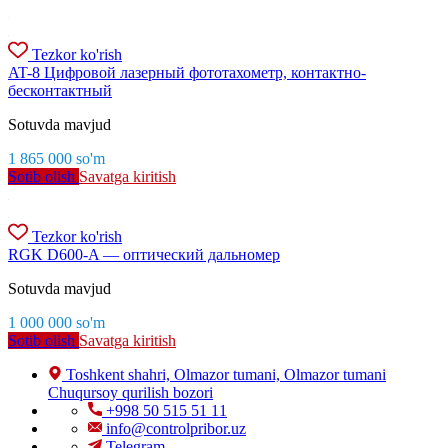
Tezkor ko'rish
AT-8 Цифровой лазерный фототахометр, контактно-
бесконтактный
Sotuvda mavjud
1 865 000
so'm
Sotib olish
Savatga kiritish
Tezkor ko'rish
RGK D600-A — оптический дальномер
Sotuvda mavjud
1 000 000
so'm
Sotib olish
Savatga kiritish
Toshkent shahri, Olmazor tumani, Olmazor tumani
Chuqursoy qurilish bozori
+998 50 515 51 11
info@controlpribor.uz
Telegram