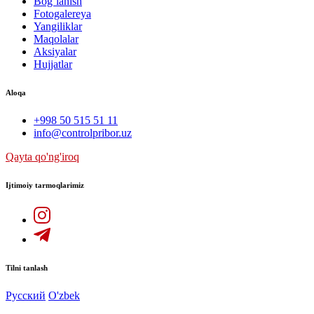
Bog`lanish
Fotogalereya
Yangiliklar
Maqolalar
Aksiyalar
Hujjatlar
Aloqa
+998 50 515 51 11
info@controlpribor.uz
Qayta qo'ng'iroq
Ijtimoiy tarmoqlarimiz
Tilni tanlash
Русский
O'zbek