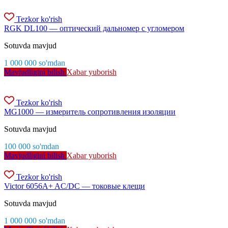
Tezkor ko'rish
RGK DL100 — оптический дальномер с угломером
Sotuvda mavjud
1 000 000
so'm
dan
Mavjudligini bilish
Xabar yuborish
Tezkor ko'rish
MG1000 — измеритель сопротивления изоляции
Sotuvda mavjud
100 000
so'm
dan
Mavjudligini bilish
Xabar yuborish
Tezkor ko'rish
Victor 6056A+ AC/DC — токовые клещи
Sotuvda mavjud
1 000 000
so'm
dan