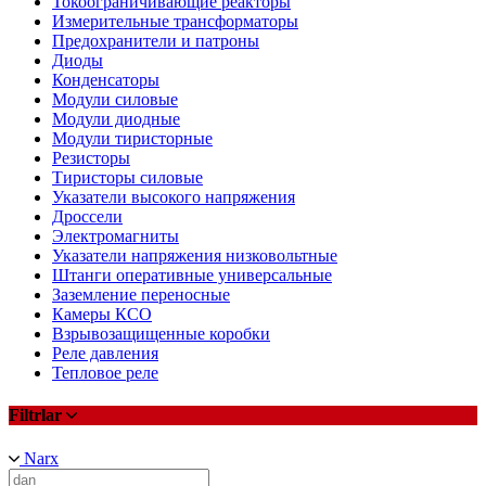
Токоограничивающие реакторы
Измерительные трансформаторы
Предохранители и патроны
Диоды
Конденсаторы
Модули силовые
Модули диодные
Модули тиристорные
Резисторы
Тиристоры силовые
Указатели высокого напряжения
Дроссели
Электромагниты
Указатели напряжения низковольтные
Штанги оперативные универсальные
Заземление переносные
Камеры КСО
Взрывозащищенные коробки
Реле давления
Тепловое реле
Filtrlar
Narx