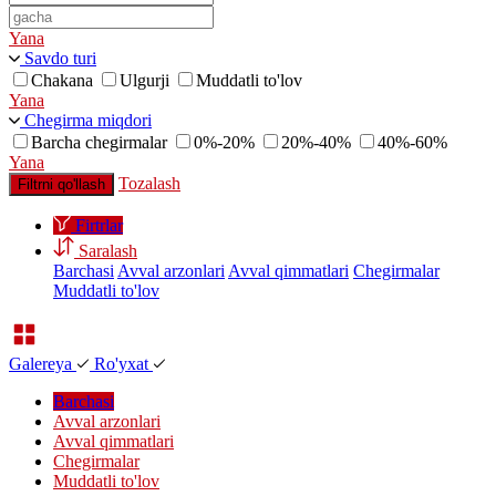
Yana
Savdo turi
Chakana
Ulgurji
Muddatli to'lov
Yana
Chegirma miqdori
Barcha chegirmalar
0%-20%
20%-40%
40%-60%
Yana
Tozalash
Filtrni qo'llash
Firtrlar
Saralash
Barchasi
Avval arzonlari
Avval qimmatlari
Chegirmalar
Muddatli to'lov
Galereya
Ro'yxat
Barchasi
Avval arzonlari
Avval qimmatlari
Chegirmalar
Muddatli to'lov