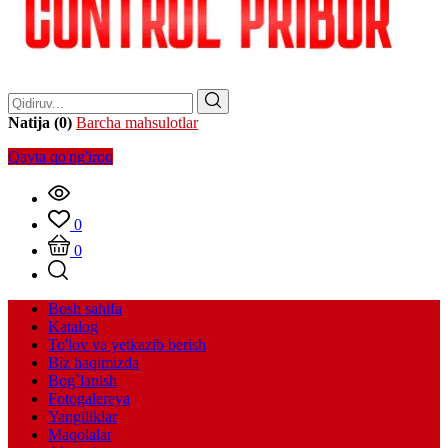
Natija (0)
Barcha mahsulotlar
Qayta qo'ng'iroq
0
0
Bosh sahifa
Katalog
To'lov va yetkazib berish
Biz haqimizda
Bog`lanish
Fotogalereya
Yangiliklar
Maqolalar