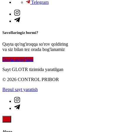
Telegram
Savollaringiz bormi?
Qayta qo'ng'iroqqa so'rov qoldiring
va siz bilan tez orada bog'lanamiz
Qayta qo'ng'iroq
Sayt GLOTR tizimida yaratilgan
© 2026 CONTROL PRIBOR
Bepul sayt yaratish
Aloqa