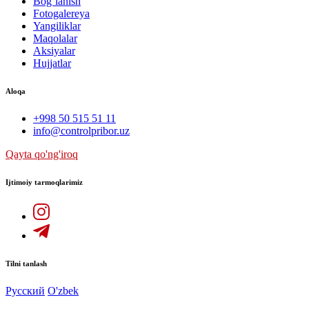
Bog`lanish
Fotogalereya
Yangiliklar
Maqolalar
Aksiyalar
Hujjatlar
Aloqa
+998 50 515 51 11
info@controlpribor.uz
Qayta qo'ng'iroq
Ijtimoiy tarmoqlarimiz
Tilni tanlash
Русский
O'zbek