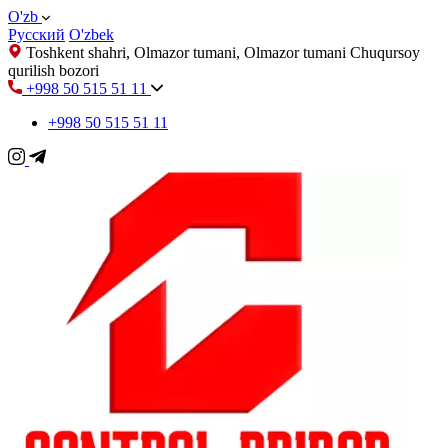
O'zb
Русский
O'zbek
Toshkent shahri, Olmazor tumani, Olmazor tumani Chuqursoy
qurilish bozori
+998 50 515 51 11
+998 50 515 51 11