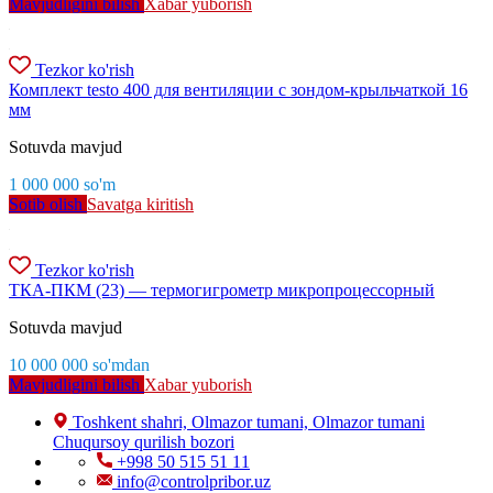
Mavjudligini bilish
Xabar yuborish
Tezkor ko'rish
Комплект testo 400 для вентиляции с зондом-крыльчаткой 16
мм
Sotuvda mavjud
1 000 000
so'm
Sotib olish
Savatga kiritish
Tezkor ko'rish
ТКА-ПКМ (23) — термогигрометр микропроцессорный
Sotuvda mavjud
10 000 000
so'm
dan
Mavjudligini bilish
Xabar yuborish
Toshkent shahri, Olmazor tumani, Olmazor tumani
Chuqursoy qurilish bozori
+998 50 515 51 11
info@controlpribor.uz