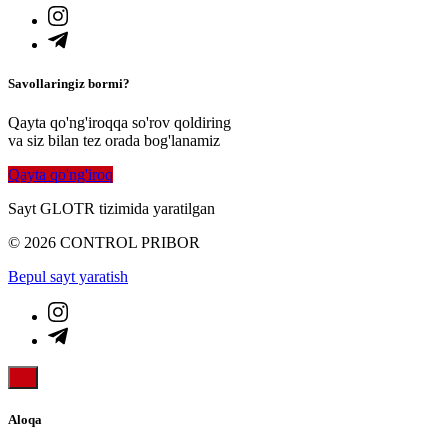
Savollaringiz bormi?
Qayta qo'ng'iroqqa so'rov qoldiring
va siz bilan tez orada bog'lanamiz
Qayta qo'ng'iroq
Sayt GLOTR tizimida yaratilgan
© 2026 CONTROL PRIBOR
Bepul sayt yaratish
Aloqa