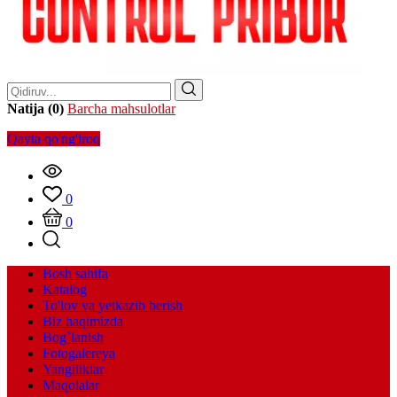
Natija (0)
Barcha mahsulotlar
Qayta qo'ng'iroq
0
0
Bosh sahifa
Katalog
To'lov va yetkazib berish
Biz haqimizda
Bog`lanish
Fotogalereya
Yangiliklar
Maqolalar