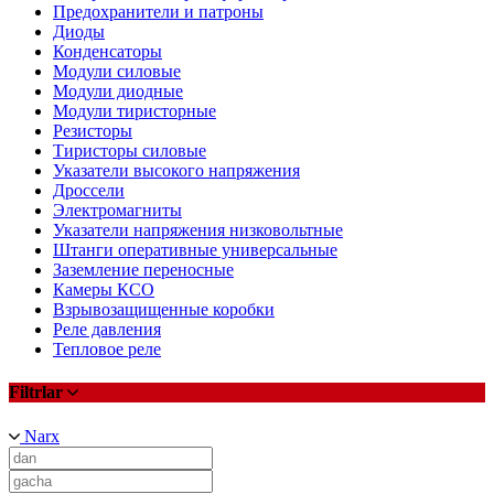
Предохранители и патроны
Диоды
Конденсаторы
Модули силовые
Модули диодные
Модули тиристорные
Резисторы
Тиристоры силовые
Указатели высокого напряжения
Дроссели
Электромагниты
Указатели напряжения низковольтные
Штанги оперативные универсальные
Заземление переносные
Камеры КСО
Взрывозащищенные коробки
Реле давления
Тепловое реле
Filtrlar
Narx