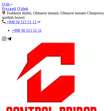
O'zb
Русский
O'zbek
Toshkent shahri, Olmazor tumani, Olmazor tumani Chuqursoy
qurilish bozori
+998 50 515 51 11
+998 50 515 51 11