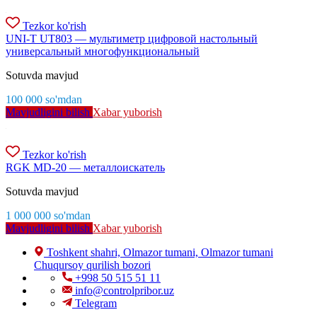
Tezkor ko'rish
UNI-T UT803 — мультиметр цифровой настольный
универсальный многофункциональный
Sotuvda mavjud
100 000
so'm
dan
Mavjudligini bilish
Xabar yuborish
Tezkor ko'rish
RGK MD-20 — металлоискатель
Sotuvda mavjud
1 000 000
so'm
dan
Mavjudligini bilish
Xabar yuborish
Toshkent shahri, Olmazor tumani, Olmazor tumani
Chuqursoy qurilish bozori
+998 50 515 51 11
info@controlpribor.uz
Telegram