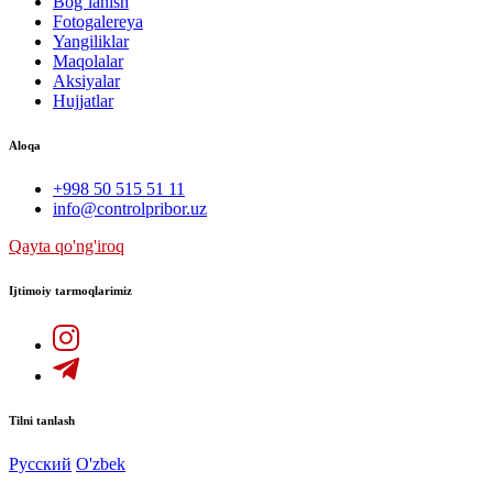
Bog`lanish
Fotogalereya
Yangiliklar
Maqolalar
Aksiyalar
Hujjatlar
Aloqa
+998 50 515 51 11
info@controlpribor.uz
Qayta qo'ng'iroq
Ijtimoiy tarmoqlarimiz
Tilni tanlash
Русский
O'zbek