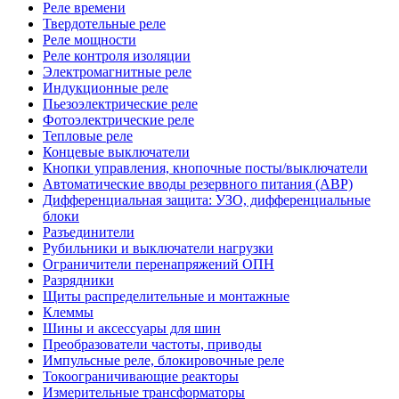
Реле времени
Твердотельные реле
Реле мощности
Реле контроля изоляции
Электромагнитные реле
Индукционные реле
Пьезоэлектрические реле
Фотоэлектрические реле
Тепловые реле
Концевые выключатели
Кнопки управления, кнопочные посты/выключатели
Автоматические вводы резервного питания (АВР)
Дифференциальная защита: УЗО, дифференциальные
блоки
Разъединители
Рубильники и выключатели нагрузки
Ограничители перенапряжений ОПН
Разрядники
Щиты распределительные и монтажные
Клеммы
Шины и аксессуары для шин
Преобразователи частоты, приводы
Импульсные реле, блокировочные реле
Токоограничивающие реакторы
Измерительные трансформаторы