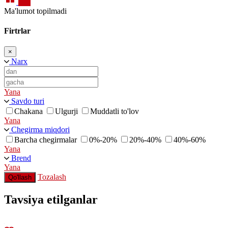
Ma'lumot topilmadi
Firtrlar
×
Narx
Yana
Savdo turi
Chakana
Ulgurji
Muddatli to'lov
Yana
Chegirma miqdori
Barcha chegirmalar
0%-20%
20%-40%
40%-60%
Yana
Brend
Yana
Tozalash
Qo'llash
Tavsiya etilganlar