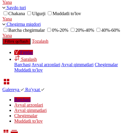
Yana
Savdo turi
Chakana
Ulgurji
Muddatli to'lov
Yana
Chegirma miqdori
Barcha chegirmalar
0%-20%
20%-40%
40%-60%
Yana
Tozalash
Filtrni qo'llash
Firtrlar
Saralash
Barchasi
Avval arzonlari
Avval qimmatlari
Chegirmalar
Muddatli to'lov
Galereya
Ro'yxat
Barchasi
Avval arzonlari
Avval qimmatlari
Chegirmalar
Muddatli to'lov