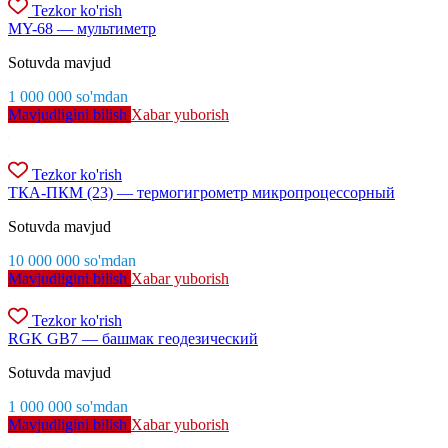
Tezkor ko'rish
MY-68 — мультиметр
Sotuvda mavjud
1 000 000
so'm
dan
Mavjudligini bilish
Xabar yuborish
Tezkor ko'rish
ТКА-ПКМ (23) — термогигрометр микропроцессорный
Sotuvda mavjud
10 000 000
so'm
dan
Mavjudligini bilish
Xabar yuborish
Tezkor ko'rish
RGK GB7 — башмак геодезический
Sotuvda mavjud
1 000 000
so'm
dan
Mavjudligini bilish
Xabar yuborish