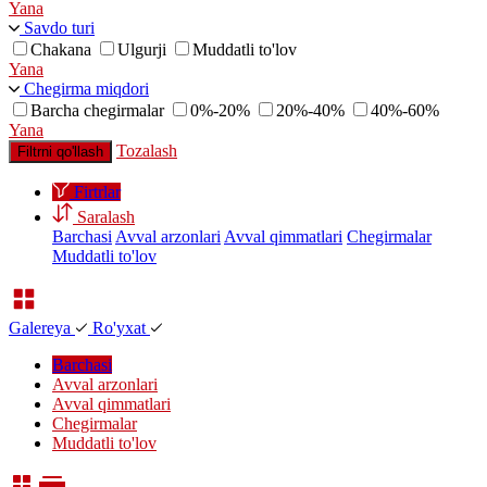
Yana
Savdo turi
Chakana
Ulgurji
Muddatli to'lov
Yana
Chegirma miqdori
Barcha chegirmalar
0%-20%
20%-40%
40%-60%
Yana
Tozalash
Filtrni qo'llash
Firtrlar
Saralash
Barchasi
Avval arzonlari
Avval qimmatlari
Chegirmalar
Muddatli to'lov
Galereya
Ro'yxat
Barchasi
Avval arzonlari
Avval qimmatlari
Chegirmalar
Muddatli to'lov