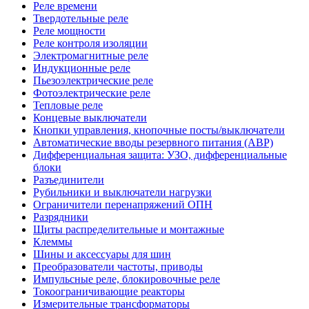
Реле времени
Твердотельные реле
Реле мощности
Реле контроля изоляции
Электромагнитные реле
Индукционные реле
Пьезоэлектрические реле
Фотоэлектрические реле
Тепловые реле
Концевые выключатели
Кнопки управления, кнопочные посты/выключатели
Автоматические вводы резервного питания (АВР)
Дифференциальная защита: УЗО, дифференциальные
блоки
Разъединители
Рубильники и выключатели нагрузки
Ограничители перенапряжений ОПН
Разрядники
Щиты распределительные и монтажные
Клеммы
Шины и аксессуары для шин
Преобразователи частоты, приводы
Импульсные реле, блокировочные реле
Токоограничивающие реакторы
Измерительные трансформаторы