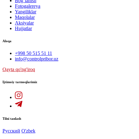
Bog`lanish
Fotogalereya
Yangiliklar
Maqolalar
Aksiyalar
Hujjatlar
Aloqa
+998 50 515 51 11
info@controlpribor.uz
Qayta qo'ng'iroq
Ijtimoiy tarmoqlarimiz
Tilni tanlash
Русский
O'zbek