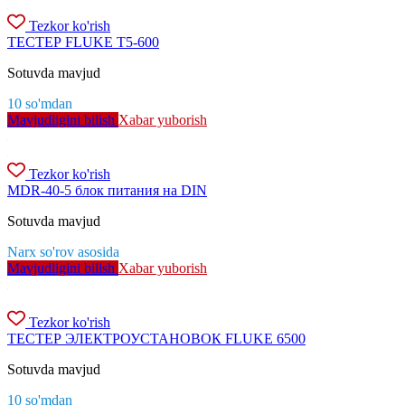
Tezkor ko'rish
ТЕСТЕР FLUKE T5-600
Sotuvda mavjud
10
so'm
dan
Mavjudligini bilish
Xabar yuborish
Tezkor ko'rish
MDR-40-5 блок питания на DIN
Sotuvda mavjud
Narx so'rov asosida
Mavjudligini bilish
Xabar yuborish
Tezkor ko'rish
ТЕСТЕР ЭЛЕКТРОУСТАНОВОК FLUKE 6500
Sotuvda mavjud
10
so'm
dan