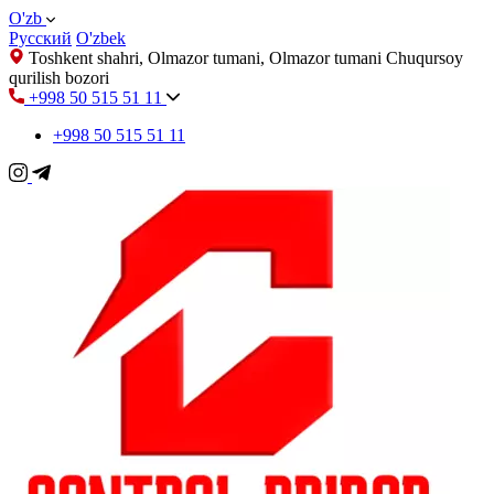
O'zb
Русский
O'zbek
Toshkent shahri, Olmazor tumani, Olmazor tumani Chuqursoy
qurilish bozori
+998 50 515 51 11
+998 50 515 51 11