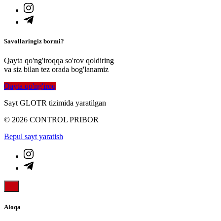
Savollaringiz bormi?
Qayta qo'ng'iroqqa so'rov qoldiring
va siz bilan tez orada bog'lanamiz
Qayta qo'ng'iroq
Sayt GLOTR tizimida yaratilgan
© 2026 CONTROL PRIBOR
Bepul sayt yaratish
Aloqa