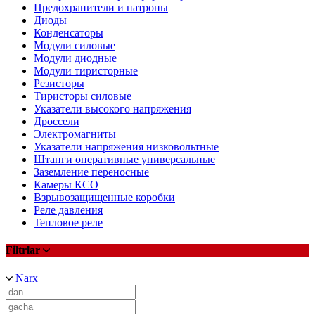
Предохранители и патроны
Диоды
Конденсаторы
Модули силовые
Модули диодные
Модули тиристорные
Резисторы
Тиристоры силовые
Указатели высокого напряжения
Дроссели
Электромагниты
Указатели напряжения низковольтные
Штанги оперативные универсальные
Заземление переносные
Камеры КСО
Взрывозащищенные коробки
Реле давления
Тепловое реле
Filtrlar
Narx