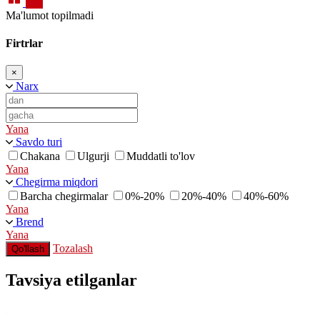
Ma'lumot topilmadi
Firtrlar
×
Narx
Yana
Savdo turi
Chakana
Ulgurji
Muddatli to'lov
Yana
Chegirma miqdori
Barcha chegirmalar
0%-20%
20%-40%
40%-60%
Yana
Brend
Yana
Tozalash
Qo'llash
Tavsiya etilganlar