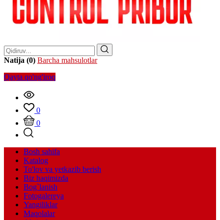
Natija (0)
Barcha mahsulotlar
Qayta qo'ng'iroq
0
0
Bosh sahifa
Katalog
To'lov va yetkazib berish
Biz haqimizda
Bog`lanish
Fotogalereya
Yangiliklar
Maqolalar