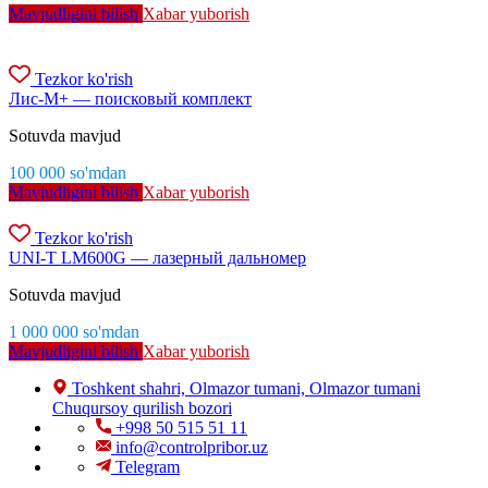
Mavjudligini bilish
Xabar yuborish
Tezkor ko'rish
Лис-М+ — поисковый комплект
Sotuvda mavjud
100 000
so'm
dan
Mavjudligini bilish
Xabar yuborish
Tezkor ko'rish
UNI-T LM600G — лазерный дальномер
Sotuvda mavjud
1 000 000
so'm
dan
Mavjudligini bilish
Xabar yuborish
Toshkent shahri, Olmazor tumani, Olmazor tumani
Chuqursoy qurilish bozori
+998 50 515 51 11
info@controlpribor.uz
Telegram