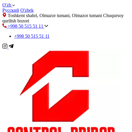
O'zb
Русский
O'zbek
Toshkent shahri, Olmazor tumani, Olmazor tumani Chuqursoy
qurilish bozori
+998 50 515 51 11
+998 50 515 51 11