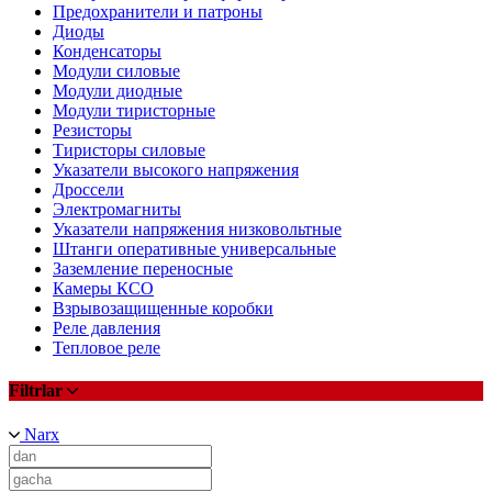
Предохранители и патроны
Диоды
Конденсаторы
Модули силовые
Модули диодные
Модули тиристорные
Резисторы
Тиристоры силовые
Указатели высокого напряжения
Дроссели
Электромагниты
Указатели напряжения низковольтные
Штанги оперативные универсальные
Заземление переносные
Камеры КСО
Взрывозащищенные коробки
Реле давления
Тепловое реле
Filtrlar
Narx