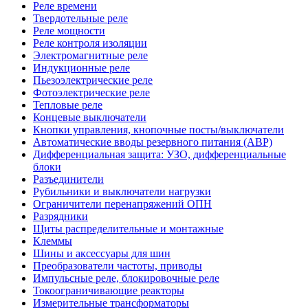
Реле времени
Твердотельные реле
Реле мощности
Реле контроля изоляции
Электромагнитные реле
Индукционные реле
Пьезоэлектрические реле
Фотоэлектрические реле
Тепловые реле
Концевые выключатели
Кнопки управления, кнопочные посты/выключатели
Автоматические вводы резервного питания (АВР)
Дифференциальная защита: УЗО, дифференциальные
блоки
Разъединители
Рубильники и выключатели нагрузки
Ограничители перенапряжений ОПН
Разрядники
Щиты распределительные и монтажные
Клеммы
Шины и аксессуары для шин
Преобразователи частоты, приводы
Импульсные реле, блокировочные реле
Токоограничивающие реакторы
Измерительные трансформаторы