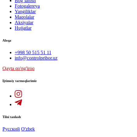
Bog`lanish
Fotogalereya
Yangiliklar
Maqolalar
Aksiyalar
Hujjatlar
Aloqa
+998 50 515 51 11
info@controlpribor.uz
Qayta qo'ng'iroq
Ijtimoiy tarmoqlarimiz
Tilni tanlash
Русский
O'zbek