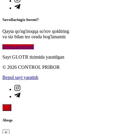
Savollaringiz bormi?
Qayta qo'ng'iroqqa so'rov qoldiring
va siz bilan tez orada bog'lanamiz
Qayta qo'ng'iroq
Sayt GLOTR tizimida yaratilgan
© 2026 CONTROL PRIBOR
Bepul sayt yaratish
Aloqa
×