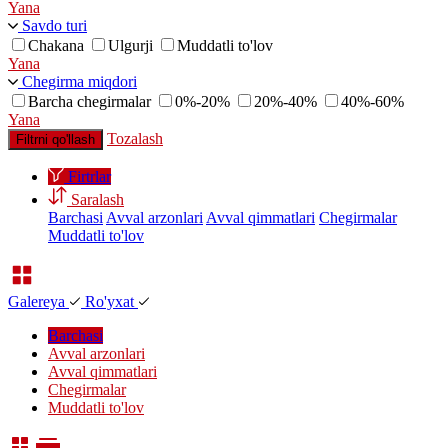
Yana
Savdo turi
Chakana
Ulgurji
Muddatli to'lov
Yana
Chegirma miqdori
Barcha chegirmalar
0%-20%
20%-40%
40%-60%
Yana
Tozalash
Filtrni qo'llash
Firtrlar
Saralash
Barchasi
Avval arzonlari
Avval qimmatlari
Chegirmalar
Muddatli to'lov
Galereya
Ro'yxat
Barchasi
Avval arzonlari
Avval qimmatlari
Chegirmalar
Muddatli to'lov