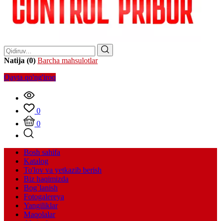
Natija (0)
Barcha mahsulotlar
Qayta qo'ng'iroq
0
0
Bosh sahifa
Katalog
To'lov va yetkazib berish
Biz haqimizda
Bog`lanish
Fotogalereya
Yangiliklar
Maqolalar