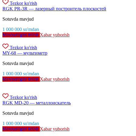
Tezkor ko'rish
RGK PR-3R — лазерный построитель плоскостей
Sotuvda mavjud
1 000 000
so'm
dan
Mavjudligini bilish
Xabar yuborish
Tezkor ko'rish
MY-68 — мультиметр
Sotuvda mavjud
1 000 000
so'm
dan
Mavjudligini bilish
Xabar yuborish
Tezkor ko'rish
RGK MD-20 — металлоискатель
Sotuvda mavjud
1 000 000
so'm
dan
Mavjudligini bilish
Xabar yuborish