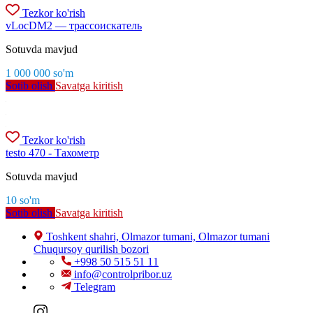
Tezkor ko'rish
vLocDM2 — трассоискатель
Sotuvda mavjud
1 000 000
so'm
Sotib olish
Savatga kiritish
Tezkor ko'rish
testo 470 - Тахометр
Sotuvda mavjud
10
so'm
Sotib olish
Savatga kiritish
Toshkent shahri, Olmazor tumani, Olmazor tumani
Chuqursoy qurilish bozori
+998 50 515 51 11
info@controlpribor.uz
Telegram