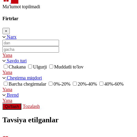
Ma'lumot topilmadi
Firtrlar
×
Narx
Yana
Savdo turi
Chakana
Ulgurji
Muddatli to'lov
Yana
Chegirma miqdori
Barcha chegirmalar
0%-20%
20%-40%
40%-60%
Yana
Brend
Yana
Tozalash
Qo'llash
Tavsiya etilganlar