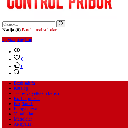
Natija (0)
Barcha mahsulotlar
Qayta qo'ng'iroq
0
0
Bosh sahifa
Katalog
To'lov va yetkazib berish
Biz haqimizda
Bog`lanish
Fotogalereya
Yangiliklar
Maqolalar
Aksiyalar