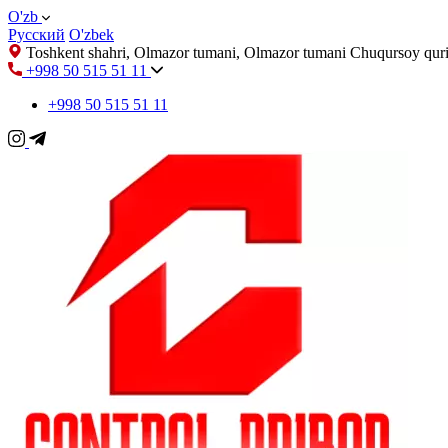
O'zb
Русский
O'zbek
Toshkent shahri, Olmazor tumani, Olmazor tumani Chuqursoy quri
+998 50 515 51 11
+998 50 515 51 11