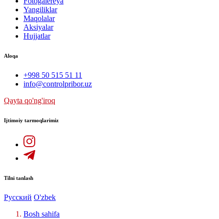
Fotogalereya
Yangiliklar
Maqolalar
Aksiyalar
Hujjatlar
Aloqa
+998 50 515 51 11
info@controlpribor.uz
Qayta qo'ng'iroq
Ijtimoiy tarmoqlarimiz
Tilni tanlash
Русский
O'zbek
Bosh sahifa