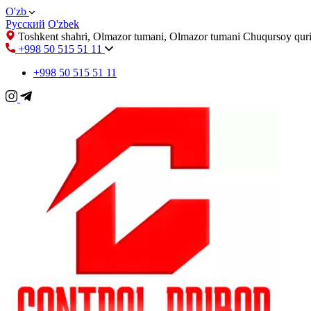
O'zb
Русский
O'zbek
Toshkent shahri, Olmazor tumani, Olmazor tumani Chuqursoy quri
+998 50 515 51 11
+998 50 515 51 11