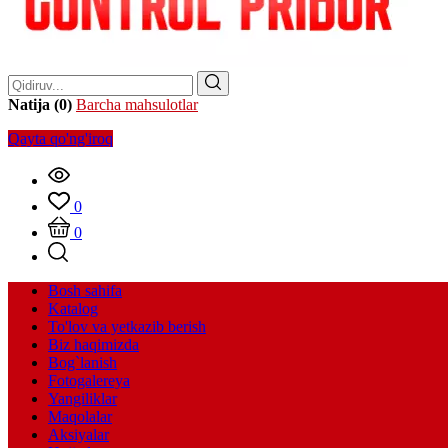
Natija (0)
Barcha mahsulotlar
Qayta qo'ng'iroq
0
0
Bosh sahifa
Katalog
To'lov va yetkazib berish
Biz haqimizda
Bog`lanish
Fotogalereya
Yangiliklar
Maqolalar
Aksiyalar