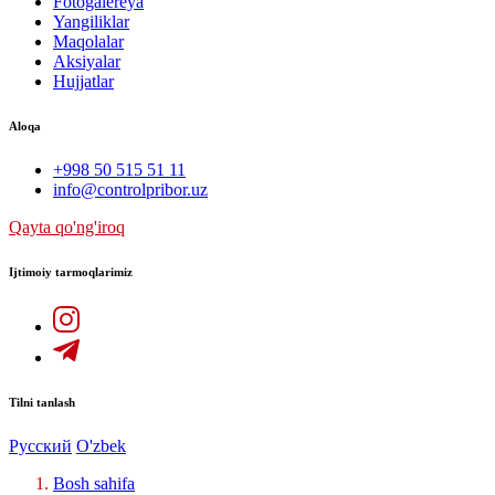
Fotogalereya
Yangiliklar
Maqolalar
Aksiyalar
Hujjatlar
Aloqa
+998 50 515 51 11
info@controlpribor.uz
Qayta qo'ng'iroq
Ijtimoiy tarmoqlarimiz
Tilni tanlash
Русский
O'zbek
Bosh sahifa