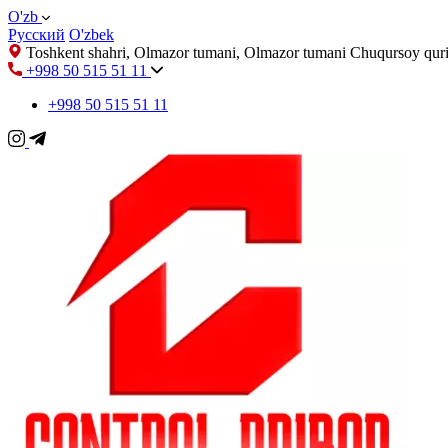
O'zb
Русский
O'zbek
Toshkent shahri, Olmazor tumani, Olmazor tumani Chuqursoy quri
+998 50 515 51 11
+998 50 515 51 11