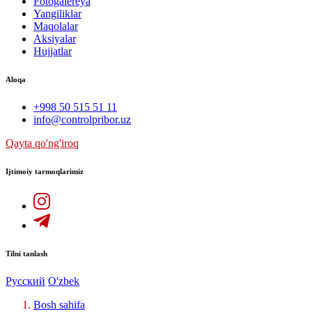
Fotogalereya
Yangiliklar
Maqolalar
Aksiyalar
Hujjatlar
Aloqa
+998 50 515 51 11
info@controlpribor.uz
Qayta qo'ng'iroq
Ijtimoiy tarmoqlarimiz
Tilni tanlash
Русский
O'zbek
Bosh sahifa