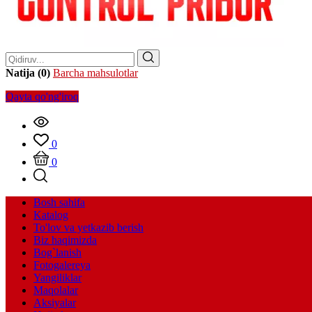
Natija (0)
Barcha mahsulotlar
Qayta qo'ng'iroq
0
0
Bosh sahifa
Katalog
To'lov va yetkazib berish
Biz haqimizda
Bog`lanish
Fotogalereya
Yangiliklar
Maqolalar
Aksiyalar