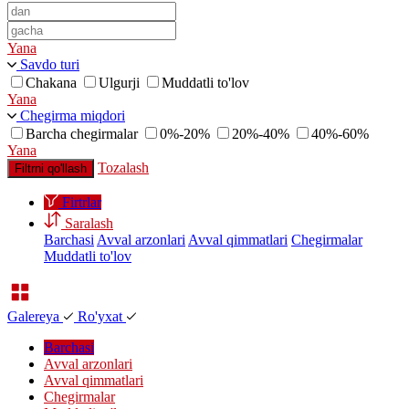
Yana
Savdo turi
Chakana
Ulgurji
Muddatli to'lov
Yana
Chegirma miqdori
Barcha chegirmalar
0%-20%
20%-40%
40%-60%
Yana
Tozalash
Filtrni qo'llash
Firtrlar
Saralash
Barchasi
Avval arzonlari
Avval qimmatlari
Chegirmalar
Muddatli to'lov
Galereya
Ro'yxat
Barchasi
Avval arzonlari
Avval qimmatlari
Chegirmalar