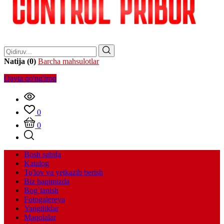
Natija (0)
Barcha mahsulotlar
Qayta qo'ng'iroq
0
0
Bosh sahifa
Katalog
To'lov va yetkazib berish
Biz haqimizda
Bog`lanish
Fotogalereya
Yangiliklar
Maqolalar