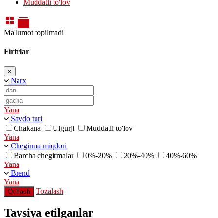
Muddatli to'lov
Ma'lumot topilmadi
Firtrlar
×
Narx
Yana
Savdo turi
Chakana
Ulgurji
Muddatli to'lov
Yana
Chegirma miqdori
Barcha chegirmalar
0%-20%
20%-40%
40%-60%
Yana
Brend
Yana
Tozalash
Qo'llash
Tavsiya etilganlar