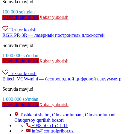
Sotuvda mavjud
100 000
so'm
dan
Mavjudligini bilish
Xabar yuborish
Tezkor ko'rish
RGK PR-3R — лазерный построитель плоскостей
Sotuvda mavjud
1 000 000
so'm
dan
Mavjudligini bilish
Xabar yuborish
Tezkor ko'rish
Elitech VGW-mini — беспроводной цифровой вакуумметр
Sotuvda mavjud
1 000 000
so'm
dan
Mavjudligini bilish
Xabar yuborish
Toshkent shahri, Olmazor tumani, Olmazor tumani
Chuqursoy qurilish bozori
+998 50 515 51 11
info@controlpribor.uz