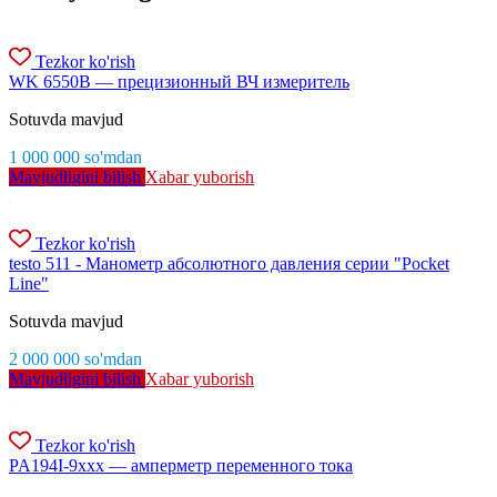
Tezkor ko'rish
WK 6550B — прецизионный ВЧ измеритель
Sotuvda mavjud
1 000 000
so'm
dan
Mavjudligini bilish
Xabar yuborish
Tezkor ko'rish
testo 511 - Манометр абсолютного давления серии "Pocket
Line"
Sotuvda mavjud
2 000 000
so'm
dan
Mavjudligini bilish
Xabar yuborish
Tezkor ko'rish
PA194I-9xxx — амперметр переменного тока