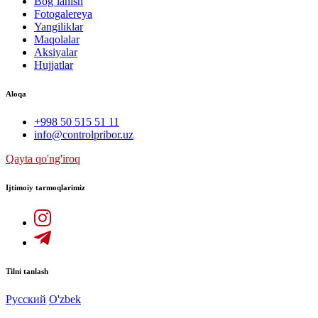
Bog`lanish
Fotogalereya
Yangiliklar
Maqolalar
Aksiyalar
Hujjatlar
Aloqa
+998 50 515 51 11
info@controlpribor.uz
Qayta qo'ng'iroq
Ijtimoiy tarmoqlarimiz
Tilni tanlash
Русский
O'zbek