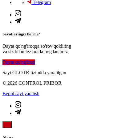
Telegram
Savollaringiz bormi?
Qayta qo'ng'iroqqa so'rov qoldiring
va siz bilan tez orada bog'lanamiz
Qayta qo'ng'iroq
Sayt GLOTR tizimida yaratilgan
© 2026 CONTROL PRIBOR
Bepul sayt yaratish
Aloqa