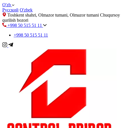
O'zb
Русский
O'zbek
Toshkent shahri, Olmazor tumani, Olmazor tumani Chuqursoy
qurilish bozori
+998 50 515 51 11
+998 50 515 51 11