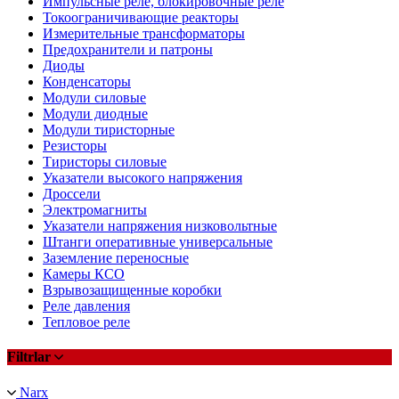
Импульсные реле, блокировочные реле
Токоограничивающие реакторы
Измерительные трансформаторы
Предохранители и патроны
Диоды
Конденсаторы
Модули силовые
Модули диодные
Модули тиристорные
Резисторы
Тиристоры силовые
Указатели высокого напряжения
Дроссели
Электромагниты
Указатели напряжения низковольтные
Штанги оперативные универсальные
Заземление переносные
Камеры КСО
Взрывозащищенные коробки
Реле давления
Тепловое реле
Filtrlar
Narx