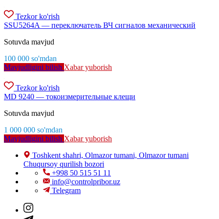
Tezkor ko'rish
SSU5264A — переключатель ВЧ сигналов механический
Sotuvda mavjud
100 000
so'm
dan
Mavjudligini bilish
Xabar yuborish
Tezkor ko'rish
MD 9240 — токоизмерительные клещи
Sotuvda mavjud
1 000 000
so'm
dan
Mavjudligini bilish
Xabar yuborish
Toshkent shahri, Olmazor tumani, Olmazor tumani
Chuqursoy qurilish bozori
+998 50 515 51 11
info@controlpribor.uz
Telegram