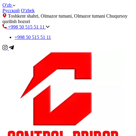
O'zb
Русский
O'zbek
Toshkent shahri, Olmazor tumani, Olmazor tumani Chuqursoy
qurilish bozori
+998 50 515 51 11
+998 50 515 51 11