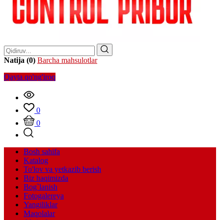
Natija (0)
Barcha mahsulotlar
Qayta qo'ng'iroq
0
0
Bosh sahifa
Katalog
To'lov va yetkazib berish
Biz haqimizda
Bog`lanish
Fotogalereya
Yangiliklar
Maqolalar