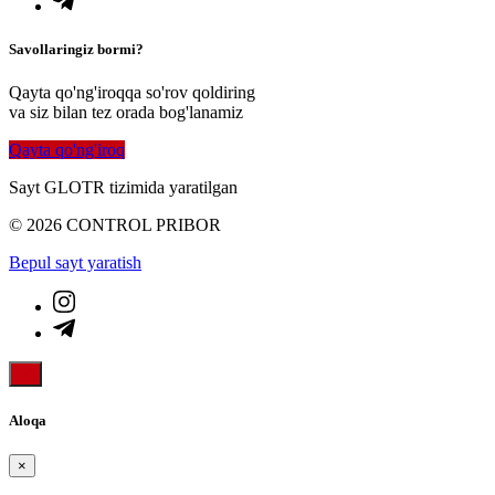
Savollaringiz bormi?
Qayta qo'ng'iroqqa so'rov qoldiring
va siz bilan tez orada bog'lanamiz
Qayta qo'ng'iroq
Sayt GLOTR tizimida yaratilgan
© 2026 CONTROL PRIBOR
Bepul sayt yaratish
Aloqa
×