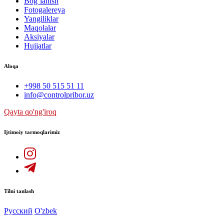
Bog`lanish
Fotogalereya
Yangiliklar
Maqolalar
Aksiyalar
Hujjatlar
Aloqa
+998 50 515 51 11
info@controlpribor.uz
Qayta qo'ng'iroq
Ijtimoiy tarmoqlarimiz
Tilni tanlash
Русский
O'zbek