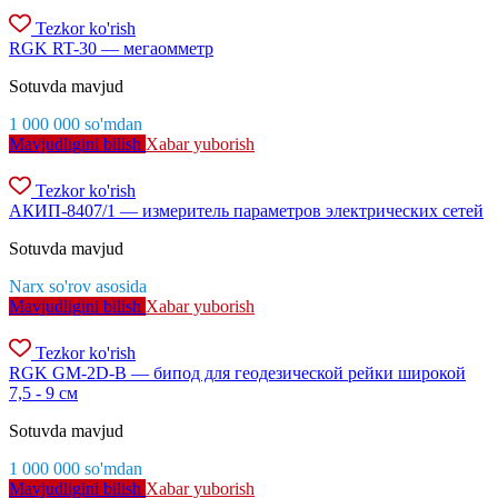
Tezkor ko'rish
RGK RT-30 — мегаомметр
Sotuvda mavjud
1 000 000
so'm
dan
Mavjudligini bilish
Xabar yuborish
Tezkor ko'rish
АКИП-8407/1 — измеритель параметров электрических сетей
Sotuvda mavjud
Narx so'rov asosida
Mavjudligini bilish
Xabar yuborish
Tezkor ko'rish
RGK GM-2D-B — бипод для геодезической рейки широкой
7,5 - 9 см
Sotuvda mavjud
1 000 000
so'm
dan
Mavjudligini bilish
Xabar yuborish