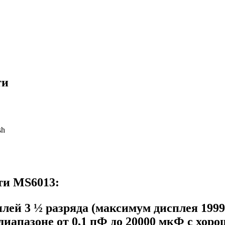
ти
sh
ти MS6013:
лей 3 ½ разряда (максимум дисплея 1999
иапазоне от 0,1 пФ до 20000 мкФ с хоро