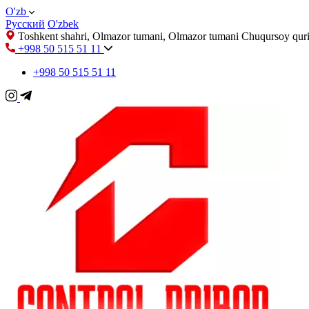
O'zb
Русский
O'zbek
Toshkent shahri, Olmazor tumani, Olmazor tumani Chuqursoy quri
+998 50 515 51 11
+998 50 515 51 11