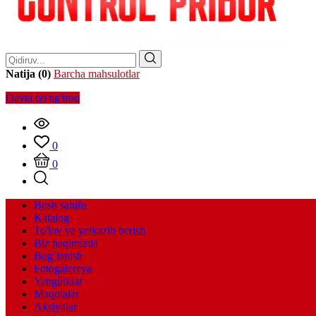
Natija (0)
Barcha mahsulotlar
Qayta qo'ng'iroq
0
0
Bosh sahifa
Katalog
To'lov va yetkazib berish
Biz haqimizda
Bog`lanish
Fotogalereya
Yangiliklar
Maqolalar
Aksiyalar