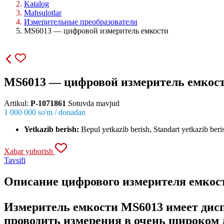
Katalog
Mahsulotlar
Измерительные преобразователи
MS6013 — цифровой измеритель емкости
MS6013 — цифровой измеритель емкос
Artikul:
P-1071861
Sotuvda mavjud
1 000 000
so'm / dona
dan
Yetkazib berish:
Bepul yetkazib berish, Standart yetkazib beri
Xabar yuborish
Tavsifi
Описание цифрового измерителя емкос
Измеритель емкости
MS6013
имеет дисп
проводить измерения в очень широком д