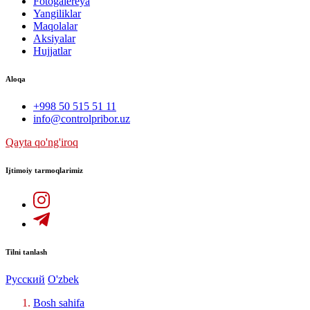
Fotogalereya
Yangiliklar
Maqolalar
Aksiyalar
Hujjatlar
Aloqa
+998 50 515 51 11
info@controlpribor.uz
Qayta qo'ng'iroq
Ijtimoiy tarmoqlarimiz
Tilni tanlash
Русский
O'zbek
Bosh sahifa