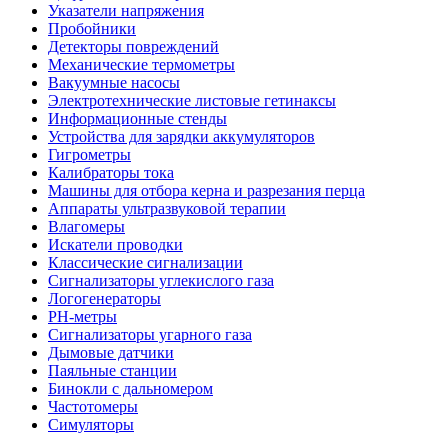
Указатели напряжения
Пробойники
Детекторы повреждений
Механические термометры
Вакуумные насосы
Электротехнические листовые гетинаксы
Информационные стенды
Устройства для зарядки аккумуляторов
Гигрометры
Калибраторы тока
Машины для отбора керна и разрезания перца
Аппараты ультразвуковой терапии
Влагомеры
Искатели проводки
Классические сигнализации
Сигнализаторы углекислого газа
Логогенераторы
PH-метры
Сигнализаторы угарного газа
Дымовые датчики
Паяльные станции
Бинокли с дальномером
Частотомеры
Симуляторы