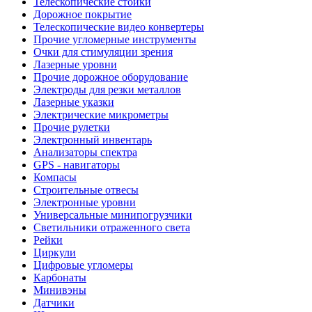
Телескопические стойки
Дорожное покрытие
Телескопические видео конвертеры
Прочие угломерные инструменты
Очки для стимуляции зрения
Лазерные уровни
Прочие дорожное оборудование
Электроды для резки металлов
Лазерные указки
Электрические микрометры
Прочие рулетки
Электронный инвентарь
Анализаторы спектра
GPS - навигаторы
Компасы
Строительные отвесы
Электронные уровни
Универсальные минипогрузчики
Светильники отраженного света
Рейки
Циркули
Цифровые угломеры
Карбонаты
Минивэны
Датчики