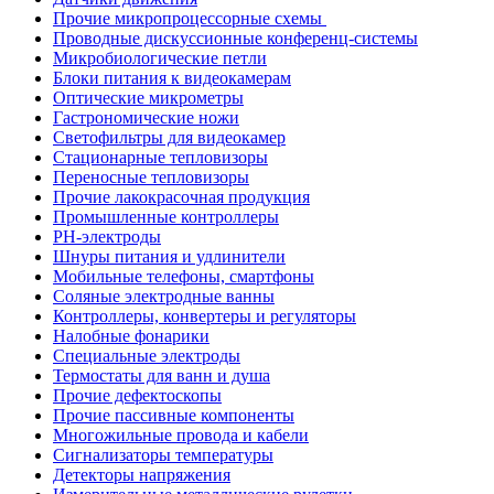
Прочие микропроцессорные схемы
Проводные дискуссионные конференц-системы
Микробиологические петли
Блоки питания к видеокамерам
Оптические микрометры
Гастрономические ножи
Светофильтры для видеокамер
Стационарные тепловизоры
Переносные тепловизоры
Прочие лакокрасочная продукция
Промышленные контроллеры
PH-электроды
Шнуры питания и удлинители
Мобильные телефоны, смартфоны
Соляные электродные ванны
Контроллеры, конвертеры и регуляторы
Налобные фонарики
Специальные электроды
Термостаты для ванн и душа
Прочие дефектоскопы
Прочие пассивные компоненты
Многожильные провода и кабели
Сигнализаторы температуры
Детекторы напряжения