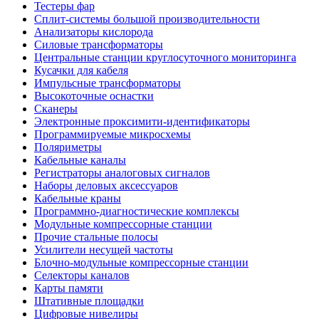
Тестеры фар
Сплит-системы большой производительности
Анализаторы кислорода
Силовые трансформаторы
Центральные станции круглосуточного мониторинга
Кусачки для кабеля
Импульсные трансформаторы
Высокоточные оснастки
Сканеры
Электронные проксимити-идентификаторы
Программируемые микросхемы
Поляриметры
Кабельные каналы
Регистраторы аналоговых сигналов
Наборы деловых аксессуаров
Кабельные краны
Программно-диагностические комплексы
Модульные компрессорные станции
Прочие стальные полосы
Усилители несущей частоты
Блочно-модульные компрессорные станции
Селекторы каналов
Карты памяти
Штативные площадки
Цифровые нивелиры