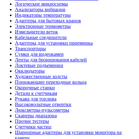
Логические микросхемы
Анализаторы вибрации
Индикаторы температуры
Адаптеры для бытовых кранов
Электронные термометры
Измельчители веток
Кабельные соединители
Адаптеры для установки приемника
Транспортиры
Сумки для видеокамер
Ленты для бронирования кабелей
Локтевые подъемники
Окклюдаторы
Художественные холсты
Понижающие переходные кольца
Окорочные станки
Детали к счетчикам
Рукава для топлива
Высоковольтные отвертки
Люксметры-пульсометры
Сканеры диапазона
Прочие тестеры
Счетчики частиц
Шарнирные адаптеры для установки монитора на
камеру