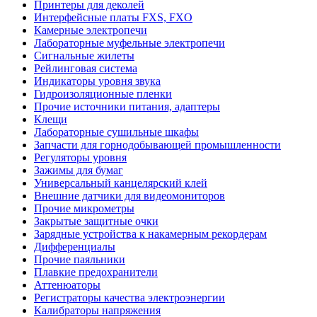
Принтеры для деколей
Интерфейсные платы FXS, FXO
Камерные электропечи
Лабораторные муфельные электропечи
Сигнальные жилеты
Рейлинговая система
Индикаторы уровня звука
Гидроизоляционные пленки
Прочие источники питания, адаптеры
Клещи
Лабораторные сушильные шкафы
Запчасти для горнодобывающей промышленности
Регуляторы уровня
Зажимы для бумаг
Универсальный канцелярский клей
Внешние датчики для видеомониторов
Прочие микрометры
Закрытые защитные очки
Зарядные устройства к накамерным рекордерам
Дифференциалы
Прочие паяльники
Плавкие предохранители
Аттенюаторы
Регистраторы качества электроэнергии
Калибраторы напряжения