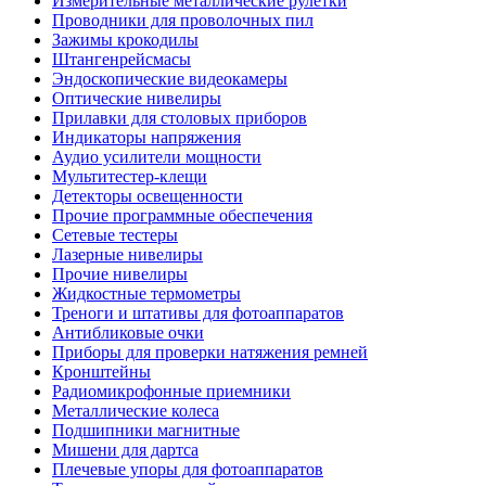
Измерительные металлические рулетки
Проводники для проволочных пил
Зажимы крокодилы
Штангенрейсмасы
Эндоскопические видеокамеры
Оптические нивелиры
Прилавки для столовых приборов
Индикаторы напряжения
Аудио усилители мощности
Мультитестер-клещи
Детекторы освещенности
Прочие программные обеспечения
Сетевые тестеры
Лазерные нивелиры
Прочие нивелиры
Жидкостные термометры
Треноги и штативы для фотоаппаратов
Антибликовые очки
Приборы для проверки натяжения ремней
Кронштейны
Радиомикрофонные приемники
Металлические колеса
Подшипники магнитные
Мишени для дартса
Плечевые упоры для фотоаппаратов