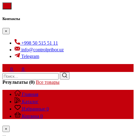
Контакты
×
+998 50 515 51 11
info@controlpribor.uz
Telegram
0
0
Результаты (0)
Все товары
Главная
Каталог
Избранные
0
Корзина
0
×
...