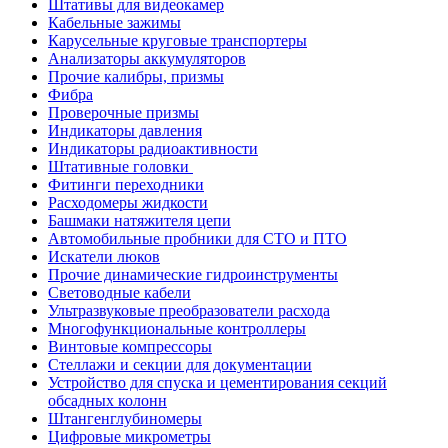
Штативы для видеокамер
Кабельные зажимы
Карусельные круговые транспортеры
Анализаторы аккумуляторов
Прочие калибры, призмы
Фибра
Проверочные призмы
Индикаторы давления
Индикаторы радиоактивности
Штативные головки
Фитинги переходники
Расходомеры жидкости
Башмаки натяжителя цепи
Автомобильные пробники для СТО и ПТО
Искатели люков
Прочие динамические гидроинструменты
Световодные кабели
Ультразвуковые преобразователи расхода
Многофункциональные контроллеры
Винтовые компрессоры
Стеллажи и секции для документации
Устройство для спуска и цементирования секций
обсадных колонн
Штангенглубиномеры
Цифровые микрометры