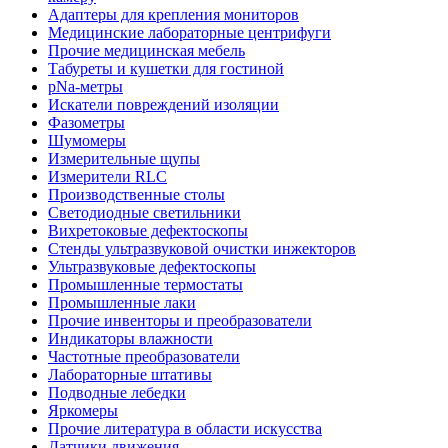
Адаптеры для крепления мониторов
Медицинские лабораторные центрифуги
Прочие медицинская мебель
Табуреты и кушетки для гостиной
pNa-метры
Искатели повреждений изоляции
Фазометры
Шумомеры
Измерительные щупы
Измерители RLC
Производственные столы
Светодиодные светильники
Вихретоковые дефектоскопы
Стенды ультразвуковой очистки инжекторов
Ультразвуковые дефектоскопы
Промышленные термостаты
Промышленные лаки
Прочие инвенторы и преобразователи
Индикаторы влажности
Частотные преобразователи
Лабораторные штативы
Подводные лебедки
Яркомеры
Прочие литература в области искусства
Датчики движения