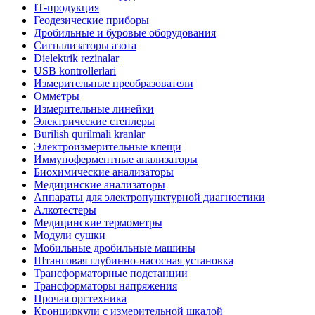
IT-продукция
Геодезические приборы
Дробильные и буровые оборудования
Сигнализаторы азота
Dielektrik rezinalar
USB kontrollerlari
Измерительные преобразователи
Омметры
Измерительные линейки
Электрические степлеры
Burilish qurilmali kranlar
Электроизмерительные клещи
Иммуноферментные анализаторы
Биохимические анализаторы
Медицинские анализаторы
Аппараты для электропунктурной диагностики
Алкотестеры
Медицинские термометры
Модули сушки
Мобильные дробильные машины
Штанговая глубинно-насосная установка
Трансформаторные подстанции
Трансформаторы напряжения
Прочая оргтехника
Кронциркули с измерительной шкалой