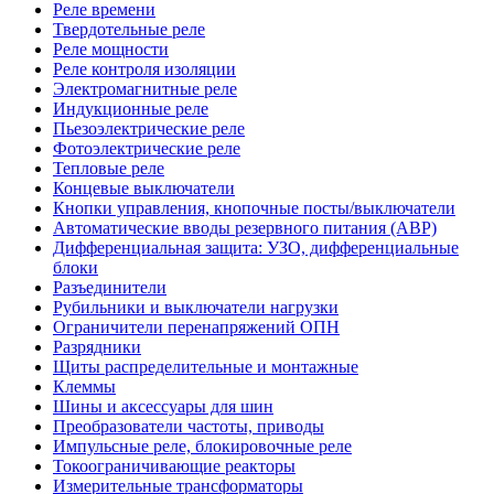
Реле времени
Твердотельные реле
Реле мощности
Реле контроля изоляции
Электромагнитные реле
Индукционные реле
Пьезоэлектрические реле
Фотоэлектрические реле
Тепловые реле
Концевые выключатели
Кнопки управления, кнопочные посты/выключатели
Автоматические вводы резервного питания (АВР)
Дифференциальная защита: УЗО, дифференциальные
блоки
Разъединители
Рубильники и выключатели нагрузки
Ограничители перенапряжений ОПН
Разрядники
Щиты распределительные и монтажные
Клеммы
Шины и аксессуары для шин
Преобразователи частоты, приводы
Импульсные реле, блокировочные реле
Токоограничивающие реакторы
Измерительные трансформаторы