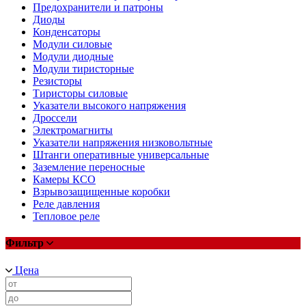
Предохранители и патроны
Диоды
Конденсаторы
Модули силовые
Модули диодные
Модули тиристорные
Резисторы
Тиристоры силовые
Указатели высокого напряжения
Дроссели
Электромагниты
Указатели напряжения низковольтные
Штанги оперативные универсальные
Заземление переносные
Камеры КСО
Взрывозащищенные коробки
Реле давления
Тепловое реле
Фильтр
Цена